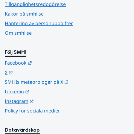
Tillgänglighetsredogörelse
Kakor på smhi.se
Hantering av personuppgifter
Om smhi.se
Följ SMHI
Länk till annan webbplats.
Facebook
Länk till annan webbplats.
X
Länk till annan webbplats.
SMHIs meteorologer på X
Länk till annan webbplats.
Linkedin
Länk till annan webbplats.
Instagram
Policy för sociala medier
Datavärdskap