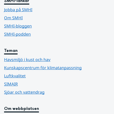
SMHI-länkar
Jobba på SMHI
Om SMHI
SMHI-bloggen
SMHI-podden
Teman
Havsmiljö i kust och hav
Kunskapscentrum för klimatanpassning
Luftkvalitet
SIMAIR
Sjöar och vattendrag
Om webbplatsen