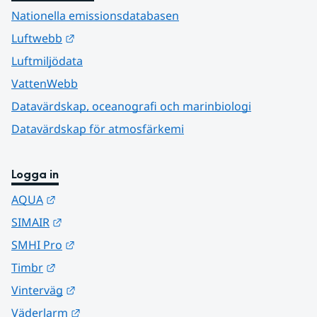
Nationella emissionsdatabasen
Länk till annan webbplats.
Luftwebb
Luftmiljödata
VattenWebb
Datavärdskap, oceanografi och marinbiologi
Datavärdskap för atmosfärkemi
Logga in
Länk till annan webbplats.
AQUA
Länk till annan webbplats.
SIMAIR
Länk till annan webbplats.
SMHI Pro
Länk till annan webbplats.
Timbr
Länk till annan webbplats.
Vinterväg
Länk till annan webbplats.
Väderlarm