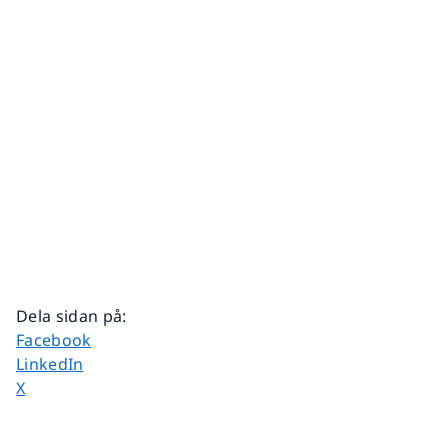
Dela sidan på
:
Dela sidan på
Facebook
Dela sidan på
LinkedIn
Dela sidan på
X