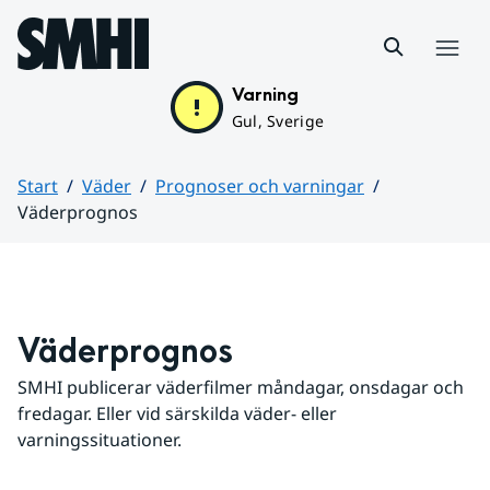
Hoppa till sidans innehåll
Meny
Varning
Gul, Sverige
Start
Väder
Prognoser och varningar
Väderprognos
Huvudinnehåll
Väderprognos
SMHI publicerar väderfilmer måndagar, onsdagar och 
fredagar. Eller vid särskilda väder- eller 
varningssituationer.