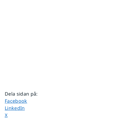
Dela sidan på
:
Dela sidan på
Facebook
Dela sidan på
LinkedIn
Dela sidan på
X