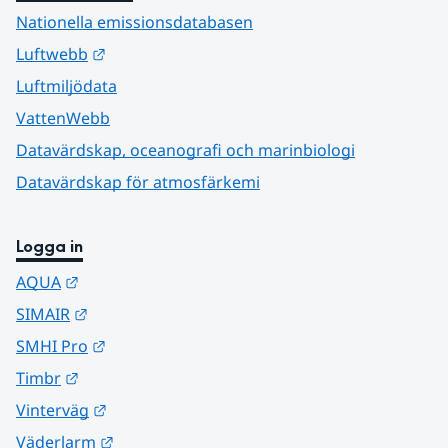
Nationella emissionsdatabasen
Länk till annan webbplats.
Luftwebb
Luftmiljödata
VattenWebb
Datavärdskap, oceanografi och marinbiologi
Datavärdskap för atmosfärkemi
Logga in
Länk till annan webbplats.
AQUA
Länk till annan webbplats.
SIMAIR
Länk till annan webbplats.
SMHI Pro
Länk till annan webbplats.
Timbr
Länk till annan webbplats.
Vinterväg
Länk till annan webbplats.
Väderlarm