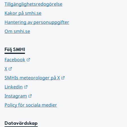
Tillgänglighetsredogörelse
Kakor på smhi.se
Hantering av personuppgifter
Om smhi.se
Följ SMHI
Länk till annan webbplats.
Facebook
Länk till annan webbplats.
X
Länk till annan webbplats.
SMHIs meteorologer på X
Länk till annan webbplats.
Linkedin
Länk till annan webbplats.
Instagram
Policy för sociala medier
Datavärdskap