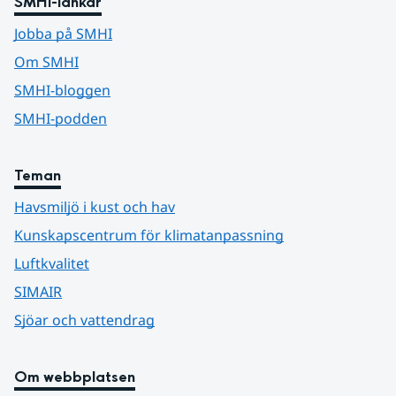
SMHI-länkar
Jobba på SMHI
Om SMHI
SMHI-bloggen
SMHI-podden
Teman
Havsmiljö i kust och hav
Kunskapscentrum för klimatanpassning
Luftkvalitet
SIMAIR
Sjöar och vattendrag
Om webbplatsen