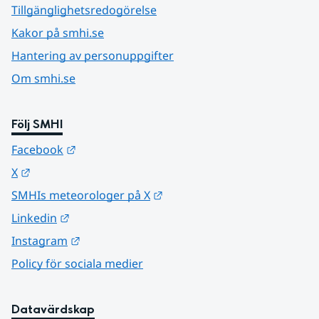
Tillgänglighetsredogörelse
Kakor på smhi.se
Hantering av personuppgifter
Om smhi.se
Följ SMHI
Länk till annan webbplats.
Facebook
Länk till annan webbplats.
X
Länk till annan webbplats.
SMHIs meteorologer på X
Länk till annan webbplats.
Linkedin
Länk till annan webbplats.
Instagram
Policy för sociala medier
Datavärdskap