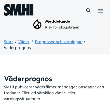
Hoppa till sidans innehåll
Meny
Meddelande
Risk för skogsbrand
Start
Väder
Prognoser och varningar
Väderprognos
Huvudinnehåll
Väderprognos
SMHI publicerar väderfilmer måndagar, onsdagar och 
fredagar. Eller vid särskilda väder- eller 
varningssituationer.