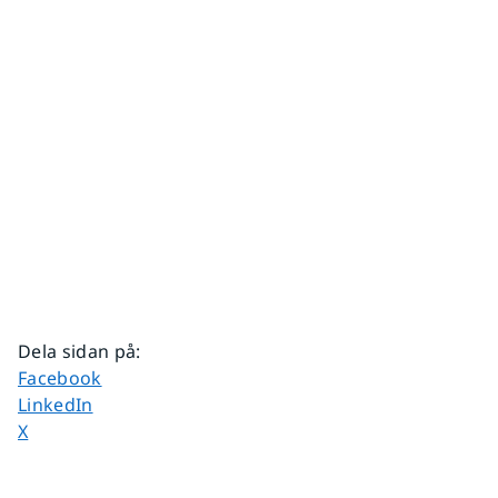
Dela sidan på
:
Dela sidan på
Facebook
Dela sidan på
LinkedIn
Dela sidan på
X