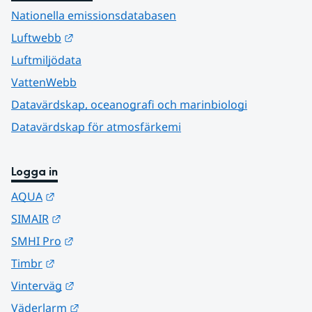
Nationella emissionsdatabasen
Länk till annan webbplats.
Luftwebb
Luftmiljödata
VattenWebb
Datavärdskap, oceanografi och marinbiologi
Datavärdskap för atmosfärkemi
Logga in
Länk till annan webbplats.
AQUA
Länk till annan webbplats.
SIMAIR
Länk till annan webbplats.
SMHI Pro
Länk till annan webbplats.
Timbr
Länk till annan webbplats.
Vinterväg
Länk till annan webbplats.
Väderlarm