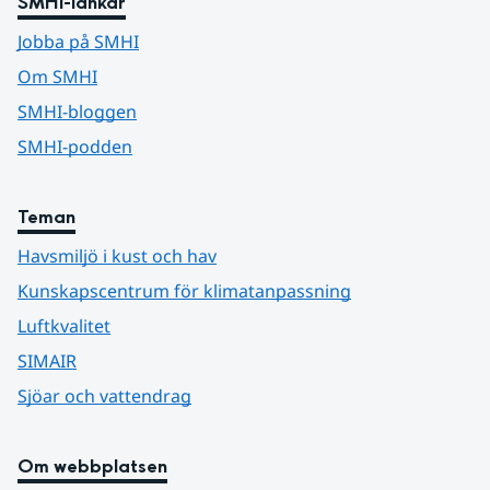
SMHI-länkar
Jobba på SMHI
Om SMHI
SMHI-bloggen
SMHI-podden
Teman
Havsmiljö i kust och hav
Kunskapscentrum för klimatanpassning
Luftkvalitet
SIMAIR
Sjöar och vattendrag
Om webbplatsen