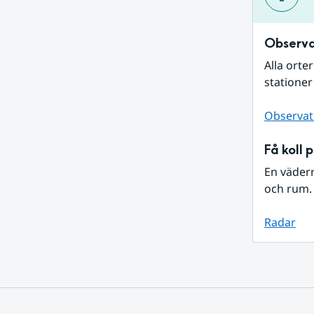
Observa
Alla orte
stationer
Observat
Få koll 
En väder
och rum. 
Radar