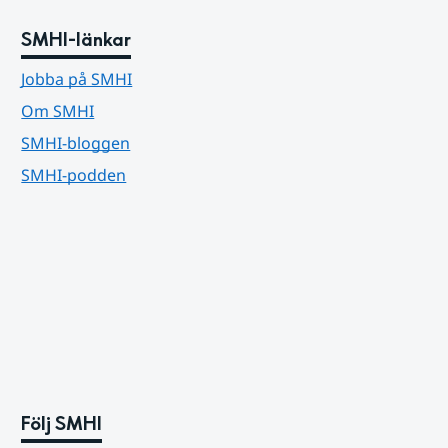
SMHI-länkar
Jobba på SMHI
Om SMHI
SMHI-bloggen
SMHI-podden
Följ SMHI