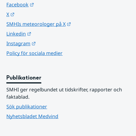
Länk till annan webbplats.
Facebook
Länk till annan webbplats.
X
Länk till annan webbplats.
SMHIs meteorologer på X
Länk till annan webbplats.
Linkedin
Länk till annan webbplats.
Instagram
Policy för sociala medier
Publikationer
SMHI ger regelbundet ut tidskrifter, rapporter och 
faktablad.
Sök publikationer
Nyhetsbladet Medvind