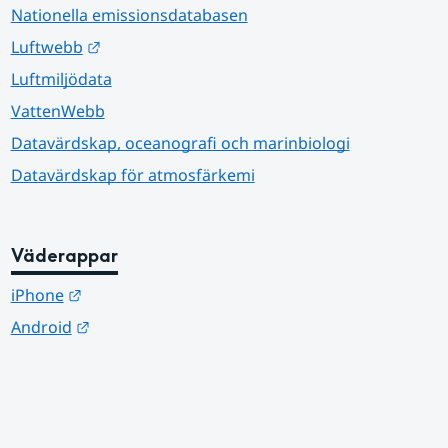
Nationella emissionsdatabasen
Länk till annan webbplats.
Luftwebb
Luftmiljödata
VattenWebb
Datavärdskap, oceanografi och marinbiologi
Datavärdskap för atmosfärkemi
Väderappar
Länk till annan webbplats.
iPhone
Länk till annan webbplats.
Android