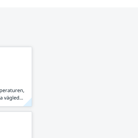
peraturen,
 vägled...