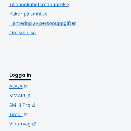
Tillgänglighetsredogörelse
Kakor på smhi.se
Hantering av personuppgifter
Om smhi.se
Logga in
Länk till annan webbplats.
AQUA
Länk till annan webbplats.
SIMAIR
Länk till annan webbplats.
SMHI Pro
Länk till annan webbplats.
Timbr
Länk till annan webbplats.
Vinterväg