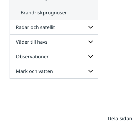
Brandriskprognoser
Radar och satellit
Väder till havs
Undersidor
för
Radar
Observationer
Undersidor
och
för
satellit
Väder
Mark och vatten
Undersidor
till
för
havs
Observationer
Undersidor
för
Mark
och
vatten
Dela sidan