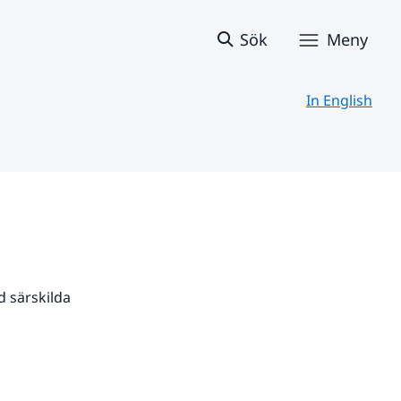
Sök
Meny
In English
 särskilda 