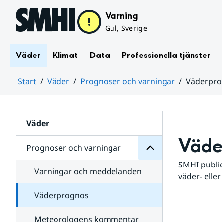
Hoppa till sidans innehåll
Varning
Gul, Sverige
Väder
Klimat
Data
Professionella tjänster
Start
Väder
Prognoser och varningar
Väderpr
varningar
och
Huvudinnehåll
Prognoser
för
Undersidor
Väder
Väde
Prognoser och varningar
SMHI public
Varningar och meddelanden
väder- eller
Väderprognos
Meteorologens kommentar