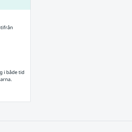
tifrån 
i både tid 
rarna.