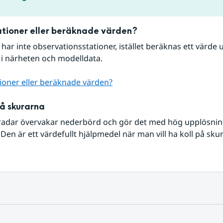
tioner eller beräknade värden?
r har inte observationsstationer, istället beräknas ett värde u
 i närheten och modelldata.
ioner eller beräknade värden?
på skurarna
radar övervakar nederbörd och gör det med hög upplösning 
Den är ett värdefullt hjälpmedel när man vill ha koll på sku