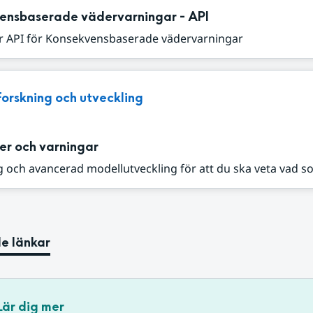
ensbaserade vädervarningar - API
r API för Konsekvensbaserade vädervarningar
Forskning och utveckling
er och varningar
 och avancerad modellutveckling för att du ska veta vad s
e länkar
Lär dig mer