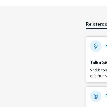
Relaterad
Tolka S
Vad bety
och hur s