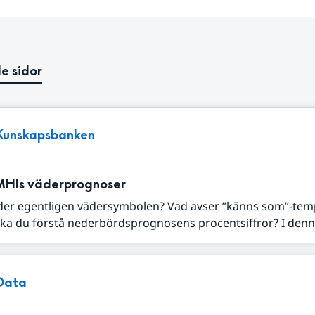
e sidor
Kunskapsbanken
MHIs väderprognoser
der egentligen vädersymbolen? Vad avser ”känns som”-tem
ka du förstå nederbördsprognosens procentsiffror? I denna
Data