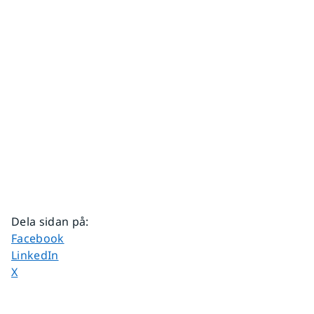
Dela sidan på
:
Dela sidan på
Facebook
Dela sidan på
LinkedIn
Dela sidan på
X