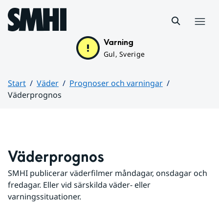
Hoppa till sidans innehåll
Meny
Varning
Gul, Sverige
Start
Väder
Prognoser och varningar
Väderprognos
Huvudinnehåll
Väderprognos
SMHI publicerar väderfilmer måndagar, onsdagar och 
fredagar. Eller vid särskilda väder- eller 
varningssituationer.