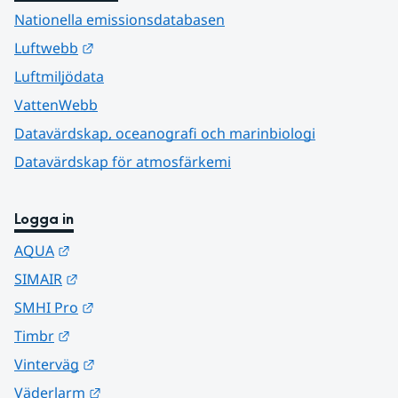
Nationella emissionsdatabasen
Länk till annan webbplats.
Luftwebb
Luftmiljödata
VattenWebb
Datavärdskap, oceanografi och marinbiologi
Datavärdskap för atmosfärkemi
Logga in
Länk till annan webbplats.
AQUA
Länk till annan webbplats.
SIMAIR
Länk till annan webbplats.
SMHI Pro
Länk till annan webbplats.
Timbr
Länk till annan webbplats.
Vinterväg
Länk till annan webbplats.
Väderlarm