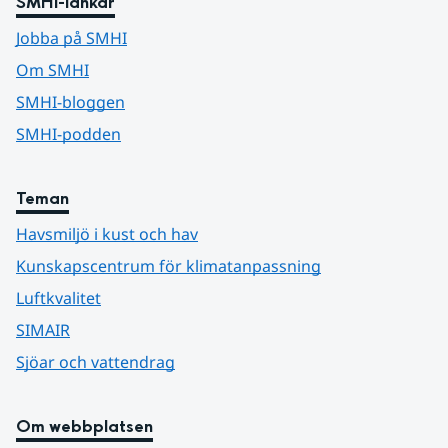
SMHI-länkar
Jobba på SMHI
Om SMHI
SMHI-bloggen
SMHI-podden
Teman
Havsmiljö i kust och hav
Kunskapscentrum för klimatanpassning
Luftkvalitet
SIMAIR
Sjöar och vattendrag
Om webbplatsen