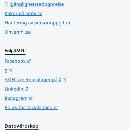
Tillgänglighetsredogörelse
Kakor på smhi.se
Hantering av personuppgifter
Om smhi.se
Följ SMHI
Länk till annan webbplats.
Facebook
Länk till annan webbplats.
X
Länk till annan webbplats.
SMHIs meteorologer på X
Länk till annan webbplats.
Linkedin
Länk till annan webbplats.
Instagram
Policy för sociala medier
Datavärdskap