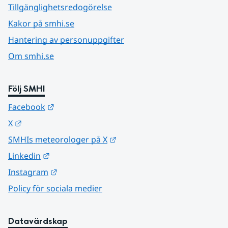
Tillgänglighetsredogörelse
Kakor på smhi.se
Hantering av personuppgifter
Om smhi.se
Följ SMHI
Länk till annan webbplats.
Facebook
Länk till annan webbplats.
X
Länk till annan webbplats.
SMHIs meteorologer på X
Länk till annan webbplats.
Linkedin
Länk till annan webbplats.
Instagram
Policy för sociala medier
Datavärdskap