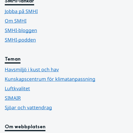
SMHI-länkar
Jobba på SMHI
Om SMHI
SMHI-bloggen
SMHI-podden
Teman
Havsmiljö i kust och hav
Kunskapscentrum för klimatanpassning
Luftkvalitet
SIMAIR
Sjöar och vattendrag
Om webbplatsen