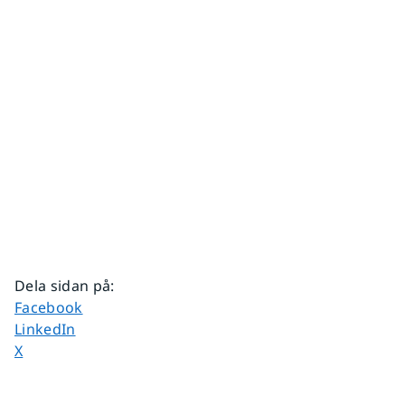
Dela sidan på
:
Dela sidan på
Facebook
Dela sidan på
LinkedIn
Dela sidan på
X