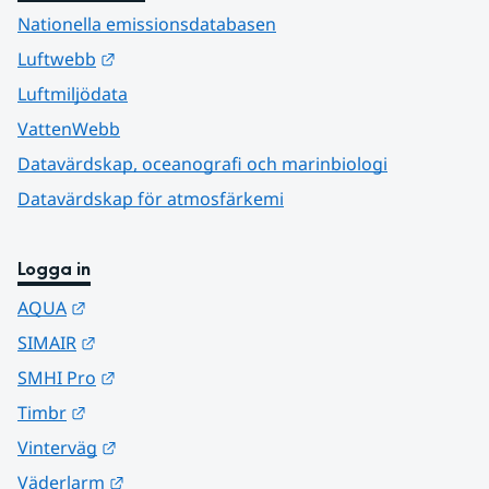
Nationella emissionsdatabasen
Länk till annan webbplats.
Luftwebb
Luftmiljödata
VattenWebb
Datavärdskap, oceanografi och marinbiologi
Datavärdskap för atmosfärkemi
Logga in
Länk till annan webbplats.
AQUA
Länk till annan webbplats.
SIMAIR
Länk till annan webbplats.
SMHI Pro
Länk till annan webbplats.
Timbr
Länk till annan webbplats.
Vinterväg
Länk till annan webbplats.
Väderlarm