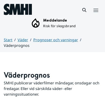
Hoppa till sidans innehåll
Meny
Meddelande
Risk för skogsbrand
Start
Väder
Prognoser och varningar
Väderprognos
Huvudinnehåll
Väderprognos
SMHI publicerar väderfilmer måndagar, onsdagar och 
fredagar. Eller vid särskilda väder- eller 
varningssituationer.