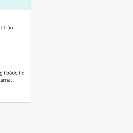
tifrån 
i både tid 
rarna.