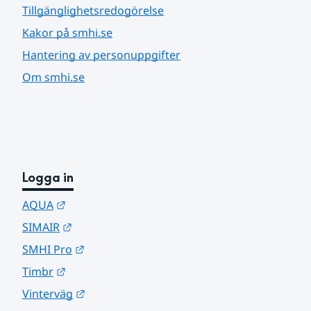
Tillgänglighetsredogörelse
Kakor på smhi.se
Hantering av personuppgifter
Om smhi.se
Logga in
Länk till annan webbplats.
AQUA
Länk till annan webbplats.
SIMAIR
Länk till annan webbplats.
SMHI Pro
Länk till annan webbplats.
Timbr
Länk till annan webbplats.
Vinterväg