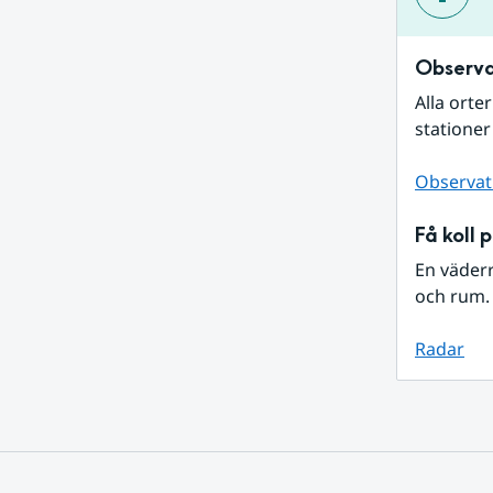
Observa
Alla orte
stationer
Observat
Få koll 
En väder
och rum. 
Radar