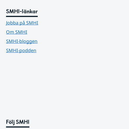
SMHI-länkar
Jobba på SMHI
Om SMHI
SMHI-bloggen
SMHI-podden
Följ SMHI