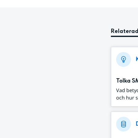
Relaterad
Tolka S
Vad bety
och hur s