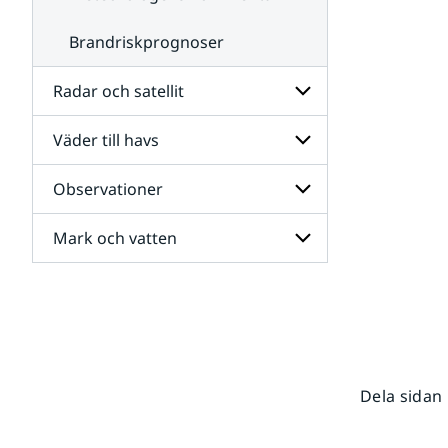
Brandriskprognoser
Radar och satellit
Väder till havs
Undersidor
för
Radar
Observationer
Undersidor
och
för
satellit
Väder
Mark och vatten
Undersidor
till
för
havs
Observationer
Undersidor
för
Mark
och
vatten
Dela sidan