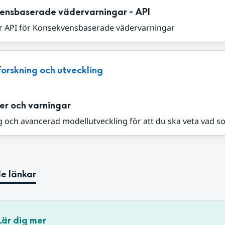
ensbaserade vädervarningar - API
r API för Konsekvensbaserade vädervarningar
Forskning och utveckling
er och varningar
 och avancerad modellutveckling för att du ska veta vad s
e länkar
Lär dig mer