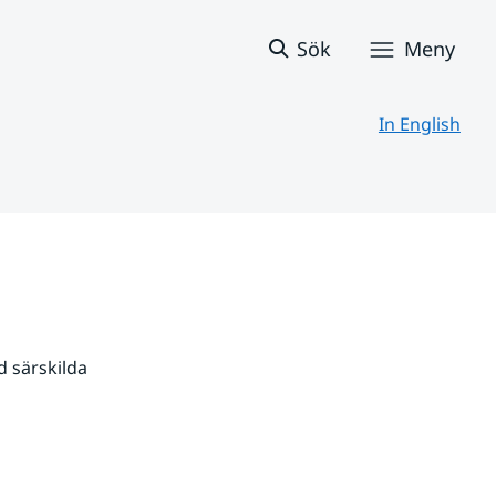
Sök
Meny
In English
 särskilda 