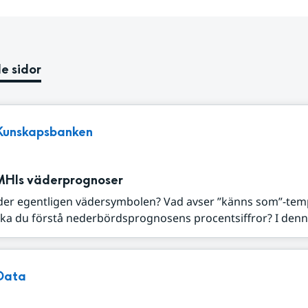
e sidor
Kunskapsbanken
MHIs väderprognoser
der egentligen vädersymbolen? Vad avser ”känns som”-tem
ka du förstå nederbördsprognosens procentsiffror? I denna
Data