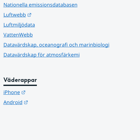
Nationella emissionsdatabasen
Länk till annan webbplats.
Luftwebb
Luftmiljödata
VattenWebb
Datavärdskap, oceanografi och marinbiologi
Datavärdskap för atmosfärkemi
Väderappar
Länk till annan webbplats.
iPhone
Länk till annan webbplats.
Android