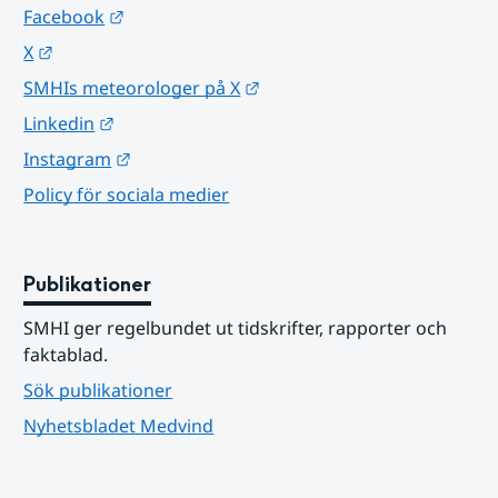
Länk till annan webbplats.
Facebook
Länk till annan webbplats.
X
Länk till annan webbplats.
SMHIs meteorologer på X
Länk till annan webbplats.
Linkedin
Länk till annan webbplats.
Instagram
Policy för sociala medier
Publikationer
SMHI ger regelbundet ut tidskrifter, rapporter och 
faktablad.
Sök publikationer
Nyhetsbladet Medvind