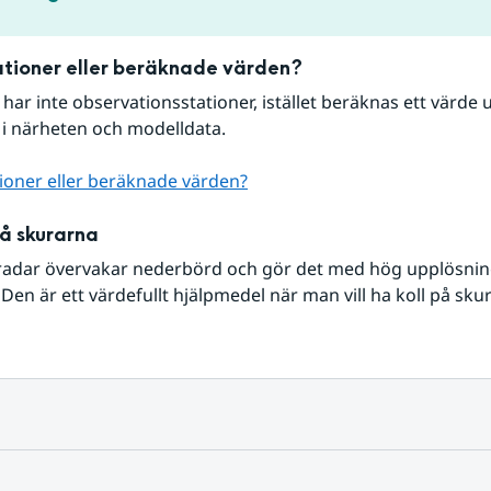
tioner eller beräknade värden?
r har inte observationsstationer, istället beräknas ett värde u
 i närheten och modelldata.
ioner eller beräknade värden?
på skurarna
radar övervakar nederbörd och gör det med hög upplösning 
Den är ett värdefullt hjälpmedel när man vill ha koll på sku