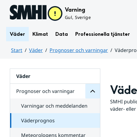
Hoppa till sidans innehåll
Varning
Gul, Sverige
Väder
Klimat
Data
Professionella tjänster
Start
Väder
Prognoser och varningar
Väderpr
varningar
och
Huvudinnehåll
Prognoser
för
Undersidor
Väder
Väde
Prognoser och varningar
SMHI public
Varningar och meddelanden
väder- eller
Väderprognos
Meteorologens kommentar