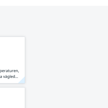
peraturen,
 vägled...