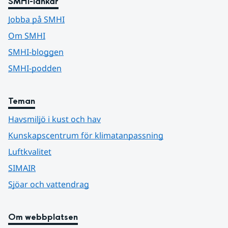
SMHI-länkar
Jobba på SMHI
Om SMHI
SMHI-bloggen
SMHI-podden
Teman
Havsmiljö i kust och hav
Kunskapscentrum för klimatanpassning
Luftkvalitet
SIMAIR
Sjöar och vattendrag
Om webbplatsen