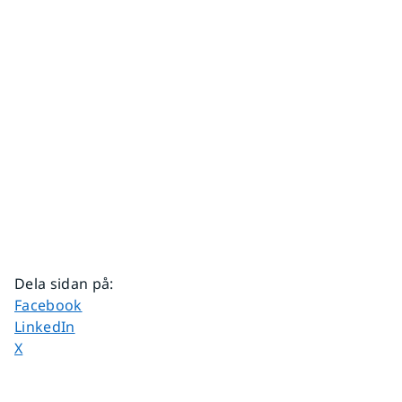
Dela sidan på
:
Dela sidan på
Facebook
Dela sidan på
LinkedIn
Dela sidan på
X