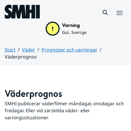
Hoppa till sidans innehåll
Meny
Varning
Gul, Sverige
Start
Väder
Prognoser och varningar
Väderprognos
Huvudinnehåll
Väderprognos
SMHI publicerar väderfilmer måndagar, onsdagar och 
fredagar. Eller vid särskilda väder- eller 
varningssituationer.