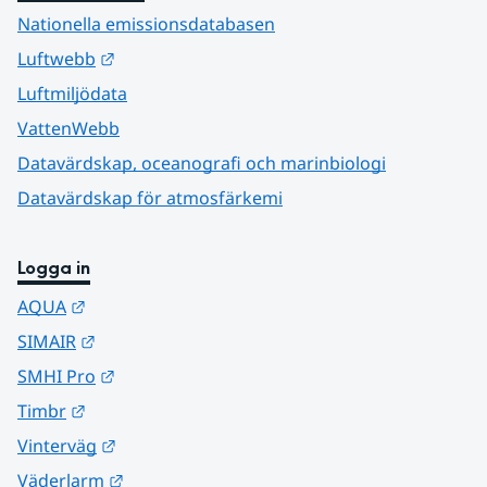
Nationella emissionsdatabasen
Länk till annan webbplats.
Luftwebb
Luftmiljödata
VattenWebb
Datavärdskap, oceanografi och marinbiologi
Datavärdskap för atmosfärkemi
Logga in
Länk till annan webbplats.
AQUA
Länk till annan webbplats.
SIMAIR
Länk till annan webbplats.
SMHI Pro
Länk till annan webbplats.
Timbr
Länk till annan webbplats.
Vinterväg
Länk till annan webbplats.
Väderlarm