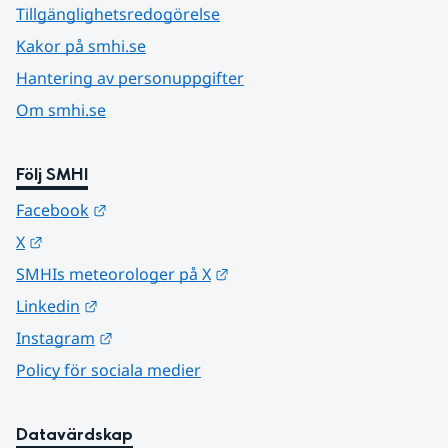
Tillgänglighetsredogörelse
Kakor på smhi.se
Hantering av personuppgifter
Om smhi.se
Följ SMHI
Länk till annan webbplats.
Facebook
Länk till annan webbplats.
X
Länk till annan webbplats.
SMHIs meteorologer på X
Länk till annan webbplats.
Linkedin
Länk till annan webbplats.
Instagram
Policy för sociala medier
Datavärdskap