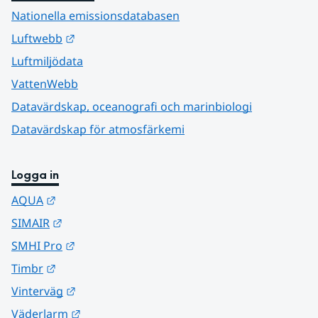
Nationella emissionsdatabasen
Länk till annan webbplats.
Luftwebb
Luftmiljödata
VattenWebb
Datavärdskap, oceanografi och marinbiologi
Datavärdskap för atmosfärkemi
Logga in
Länk till annan webbplats.
AQUA
Länk till annan webbplats.
SIMAIR
Länk till annan webbplats.
SMHI Pro
Länk till annan webbplats.
Timbr
Länk till annan webbplats.
Vinterväg
Länk till annan webbplats.
Väderlarm