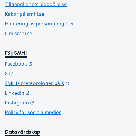
Tillgänglighetsredogörelse
Kakor på smhi.se
Hantering av personuppgifter
Om smhi.se
Följ SMHI
Länk till annan webbplats.
Facebook
Länk till annan webbplats.
X
Länk till annan webbplats.
SMHIs meteorologer på X
Länk till annan webbplats.
Linkedin
Länk till annan webbplats.
Instagram
Policy för sociala medier
Datavärdskap