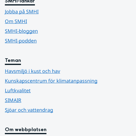
SMHI-länkar
Jobba på SMHI
Om SMHI
SMHI-bloggen
SMHI-podden
Teman
Havsmiljö i kust och hav
Kunskapscentrum för klimatanpassning
Luftkvalitet
SIMAIR
Sjöar och vattendrag
Om webbplatsen