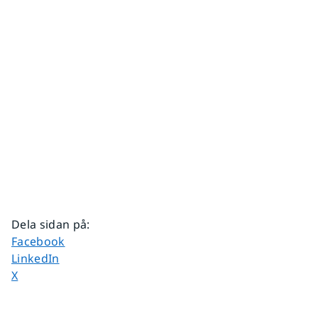
Dela sidan på
:
Dela sidan på
Facebook
Dela sidan på
LinkedIn
Dela sidan på
X