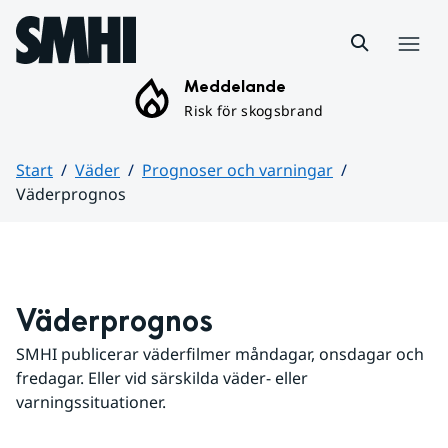
Hoppa till sidans innehåll
Meny
Meddelande
Risk för skogsbrand
Start
Väder
Prognoser och varningar
Väderprognos
Huvudinnehåll
Väderprognos
SMHI publicerar väderfilmer måndagar, onsdagar och 
fredagar. Eller vid särskilda väder- eller 
varningssituationer.