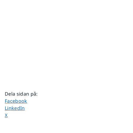
Dela sidan på
:
Dela sidan på
Facebook
Dela sidan på
LinkedIn
Dela sidan på
X