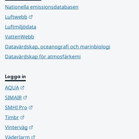
Nationella emissionsdatabasen
Länk till annan webbplats.
Luftwebb
Luftmiljödata
VattenWebb
Datavärdskap, oceanografi och marinbiologi
Datavärdskap för atmosfärkemi
Logga in
Länk till annan webbplats.
AQUA
Länk till annan webbplats.
SIMAIR
Länk till annan webbplats.
SMHI Pro
Länk till annan webbplats.
Timbr
Länk till annan webbplats.
Vinterväg
Länk till annan webbplats.
Väderlarm