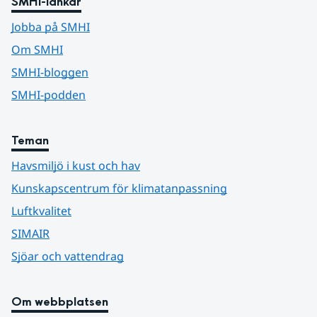
SMHI-länkar
Jobba på SMHI
Om SMHI
SMHI-bloggen
SMHI-podden
Teman
Havsmiljö i kust och hav
Kunskapscentrum för klimatanpassning
Luftkvalitet
SIMAIR
Sjöar och vattendrag
Om webbplatsen