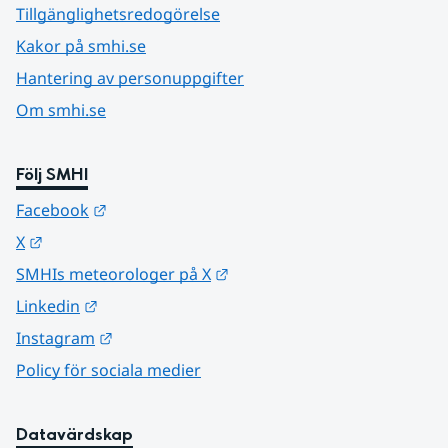
Tillgänglighetsredogörelse
Kakor på smhi.se
Hantering av personuppgifter
Om smhi.se
Följ SMHI
Länk till annan webbplats.
Facebook
Länk till annan webbplats.
X
Länk till annan webbplats.
SMHIs meteorologer på X
Länk till annan webbplats.
Linkedin
Länk till annan webbplats.
Instagram
Policy för sociala medier
Datavärdskap