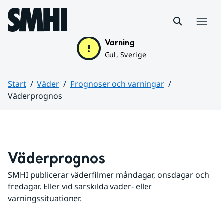
Hoppa till sidans innehåll
Meny
Varning
Gul, Sverige
Start
Väder
Prognoser och varningar
Väderprognos
Huvudinnehåll
Väderprognos
SMHI publicerar väderfilmer måndagar, onsdagar och 
fredagar. Eller vid särskilda väder- eller 
varningssituationer.