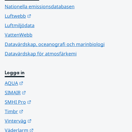
Nationella emissionsdatabasen
Länk till annan webbplats.
Luftwebb
Luftmiljödata
VattenWebb
Datavärdskap, oceanografi och marinbiologi
Datavärdskap för atmosfärkemi
Logga in
Länk till annan webbplats.
AQUA
Länk till annan webbplats.
SIMAIR
Länk till annan webbplats.
SMHI Pro
Länk till annan webbplats.
Timbr
Länk till annan webbplats.
Vinterväg
Länk till annan webbplats.
Väderlarm