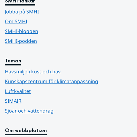
SMHI-länkar
Jobba på SMHI
Om SMHI
SMHI-bloggen
SMHI-podden
Teman
Havsmiljö i kust och hav
Kunskapscentrum för klimatanpassning
Luftkvalitet
SIMAIR
Sjöar och vattendrag
Om webbplatsen