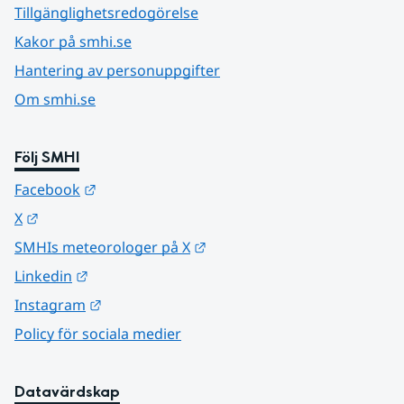
Tillgänglighetsredogörelse
Kakor på smhi.se
Hantering av personuppgifter
Om smhi.se
Följ SMHI
Länk till annan webbplats.
Facebook
Länk till annan webbplats.
X
Länk till annan webbplats.
SMHIs meteorologer på X
Länk till annan webbplats.
Linkedin
Länk till annan webbplats.
Instagram
Policy för sociala medier
Datavärdskap