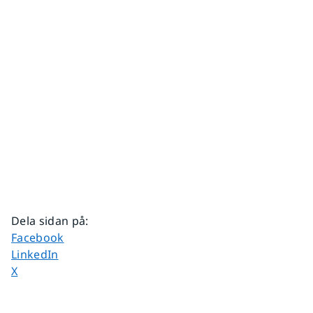
Dela sidan på
:
Dela sidan på
Facebook
Dela sidan på
LinkedIn
Dela sidan på
X