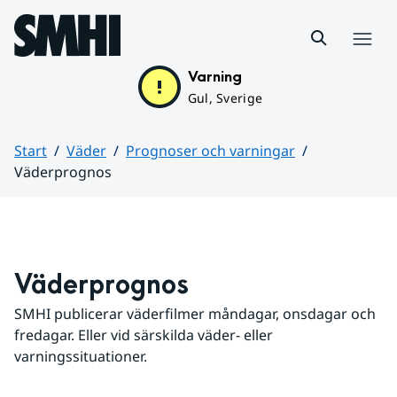
Hoppa till sidans innehåll
Meny
Varning
Gul, Sverige
Start
Väder
Prognoser och varningar
Väderprognos
Huvudinnehåll
Väderprognos
SMHI publicerar väderfilmer måndagar, onsdagar och 
fredagar. Eller vid särskilda väder- eller 
varningssituationer.