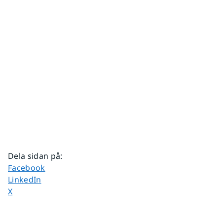
Dela sidan på
:
Dela sidan på
Facebook
Dela sidan på
LinkedIn
Dela sidan på
X