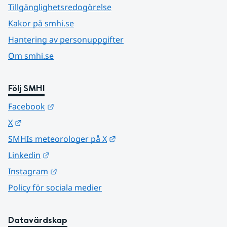
Tillgänglighetsredogörelse
Kakor på smhi.se
Hantering av personuppgifter
Om smhi.se
Följ SMHI
Länk till annan webbplats.
Facebook
Länk till annan webbplats.
X
Länk till annan webbplats.
SMHIs meteorologer på X
Länk till annan webbplats.
Linkedin
Länk till annan webbplats.
Instagram
Policy för sociala medier
Datavärdskap