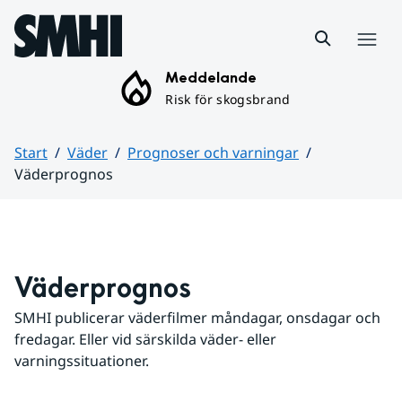
Hoppa till sidans innehåll
Meny
Meddelande
Risk för skogsbrand
Start
Väder
Prognoser och varningar
Väderprognos
Huvudinnehåll
Väderprognos
SMHI publicerar väderfilmer måndagar, onsdagar och 
fredagar. Eller vid särskilda väder- eller 
varningssituationer.