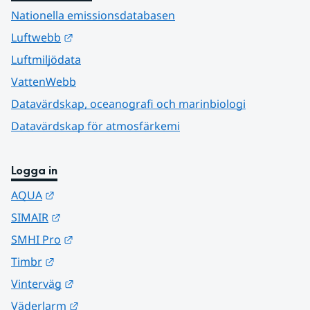
Nationella emissionsdatabasen
Länk till annan webbplats.
Luftwebb
Luftmiljödata
VattenWebb
Datavärdskap, oceanografi och marinbiologi
Datavärdskap för atmosfärkemi
Logga in
Länk till annan webbplats.
AQUA
Länk till annan webbplats.
SIMAIR
Länk till annan webbplats.
SMHI Pro
Länk till annan webbplats.
Timbr
Länk till annan webbplats.
Vinterväg
Länk till annan webbplats.
Väderlarm