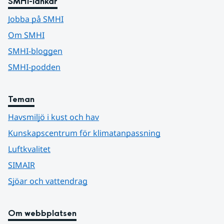
SMHI-länkar
Jobba på SMHI
Om SMHI
SMHI-bloggen
SMHI-podden
Teman
Havsmiljö i kust och hav
Kunskapscentrum för klimatanpassning
Luftkvalitet
SIMAIR
Sjöar och vattendrag
Om webbplatsen