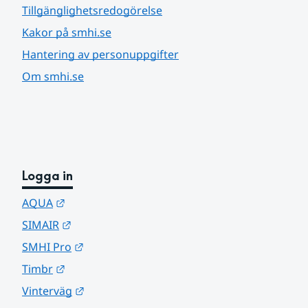
Tillgänglighetsredogörelse
Kakor på smhi.se
Hantering av personuppgifter
Om smhi.se
Logga in
Länk till annan webbplats.
AQUA
Länk till annan webbplats.
SIMAIR
Länk till annan webbplats.
SMHI Pro
Länk till annan webbplats.
Timbr
Länk till annan webbplats.
Vinterväg