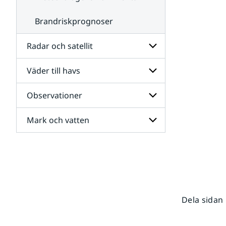
Brandriskprognoser
Radar och satellit
Väder till havs
Undersidor
för
Radar
Observationer
Undersidor
och
för
satellit
Väder
Mark och vatten
Undersidor
till
för
havs
Observationer
Undersidor
för
Mark
och
vatten
Dela sidan