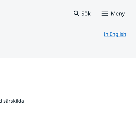
Sök
Meny
In English
 särskilda 