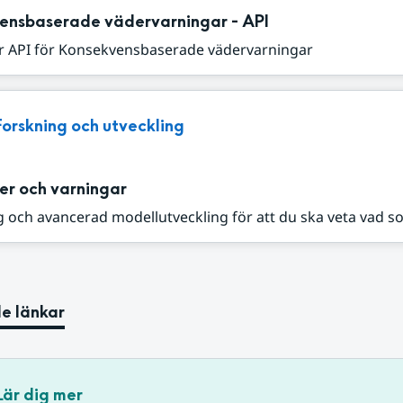
ensbaserade vädervarningar - API
r API för Konsekvensbaserade vädervarningar
Forskning och utveckling
er och varningar
 och avancerad modellutveckling för att du ska veta vad s
e länkar
Lär dig mer