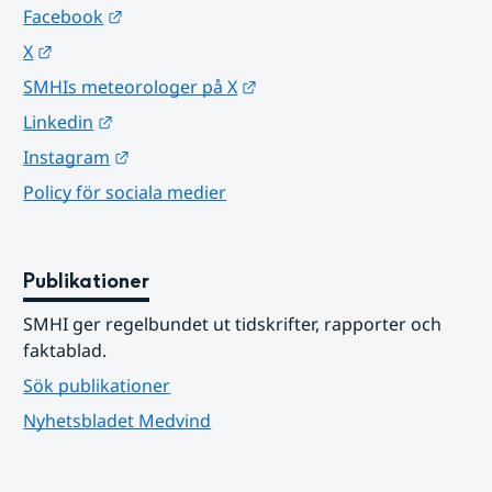
Länk till annan webbplats.
Facebook
Länk till annan webbplats.
X
Länk till annan webbplats.
SMHIs meteorologer på X
Länk till annan webbplats.
Linkedin
Länk till annan webbplats.
Instagram
Policy för sociala medier
Publikationer
SMHI ger regelbundet ut tidskrifter, rapporter och 
faktablad.
Sök publikationer
Nyhetsbladet Medvind