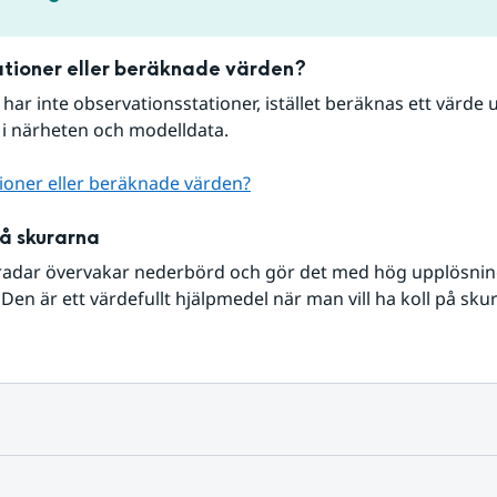
tioner eller beräknade värden?
r har inte observationsstationer, istället beräknas ett värde u
 i närheten och modelldata.
ioner eller beräknade värden?
på skurarna
radar övervakar nederbörd och gör det med hög upplösning 
Den är ett värdefullt hjälpmedel när man vill ha koll på sku