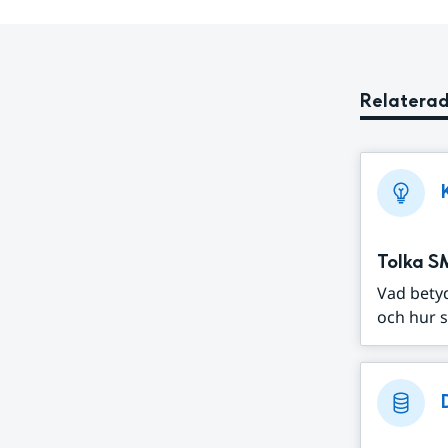
Relaterad
Tolka S
Vad bety
och hur s