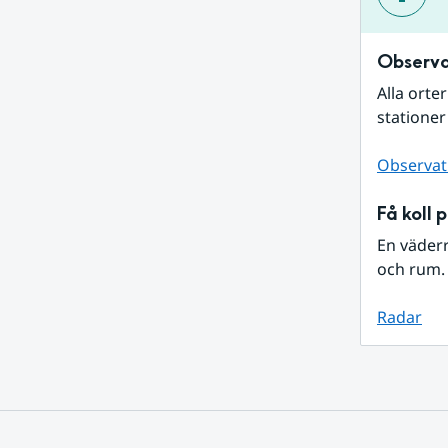
Observa
Alla orte
stationer
Observat
Få koll 
En väder
och rum. 
Radar