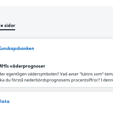
e sidor
Kunskapsbanken
MHIs väderprognoser
der egentligen vädersymbolen? Vad avser ”känns som”-tem
ka du förstå nederbördsprognosens procentsiffror? I denna
Data