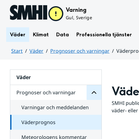
Hoppa till sidans innehåll
Varning
Gul, Sverige
Väder
Klimat
Data
Professionella tjänster
Start
Väder
Prognoser och varningar
Väderpr
varningar
och
Huvudinnehåll
Prognoser
för
Undersidor
Väder
Väde
Prognoser och varningar
SMHI public
Varningar och meddelanden
väder- eller
Väderprognos
Meteorologens kommentar