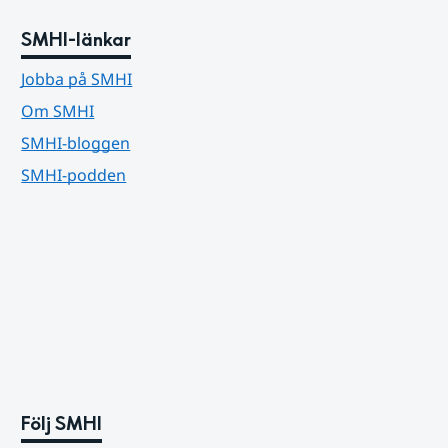
SMHI-länkar
Jobba på SMHI
Om SMHI
SMHI-bloggen
SMHI-podden
Följ SMHI