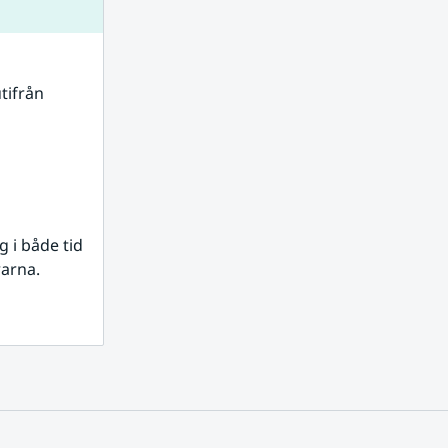
tifrån 
i både tid 
rarna.