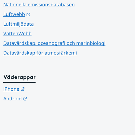
Nationella emissionsdatabasen
Länk till annan webbplats.
Luftwebb
Luftmiljödata
VattenWebb
Datavärdskap, oceanografi och marinbiologi
Datavärdskap för atmosfärkemi
Väderappar
Länk till annan webbplats.
iPhone
Länk till annan webbplats.
Android