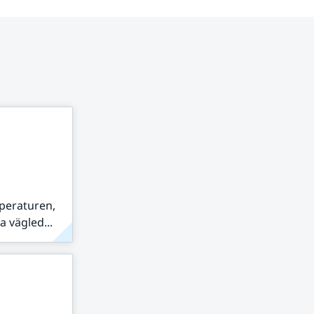
peraturen,
 vägled...