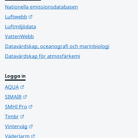
Nationella emissionsdatabasen
Länk till annan webbplats.
Luftwebb
Luftmiljödata
VattenWebb
Datavärdskap, oceanografi och marinbiologi
Datavärdskap för atmosfärkemi
Logga in
Länk till annan webbplats.
AQUA
Länk till annan webbplats.
SIMAIR
Länk till annan webbplats.
SMHI Pro
Länk till annan webbplats.
Timbr
Länk till annan webbplats.
Vinterväg
Länk till annan webbplats.
Väderlarm