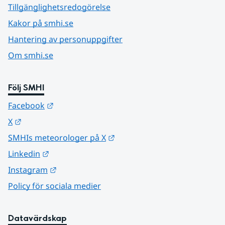
Tillgänglighetsredogörelse
Kakor på smhi.se
Hantering av personuppgifter
Om smhi.se
Följ SMHI
Länk till annan webbplats.
Facebook
Länk till annan webbplats.
X
Länk till annan webbplats.
SMHIs meteorologer på X
Länk till annan webbplats.
Linkedin
Länk till annan webbplats.
Instagram
Policy för sociala medier
Datavärdskap