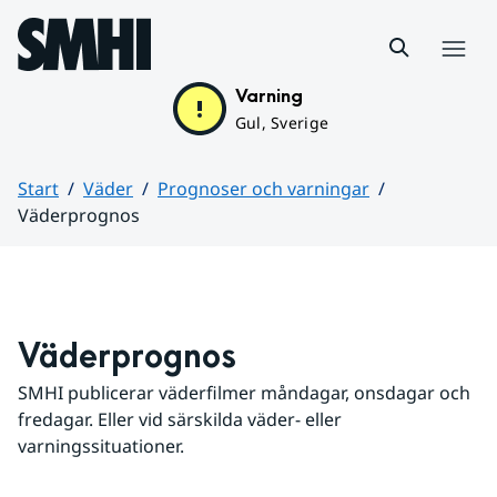
Hoppa till sidans innehåll
Meny
Varning
Gul, Sverige
Start
Väder
Prognoser och varningar
Väderprognos
Huvudinnehåll
Väderprognos
SMHI publicerar väderfilmer måndagar, onsdagar och 
fredagar. Eller vid särskilda väder- eller 
varningssituationer.