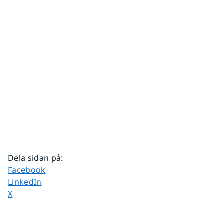
Dela sidan på
:
Dela sidan på
Facebook
Dela sidan på
LinkedIn
Dela sidan på
X