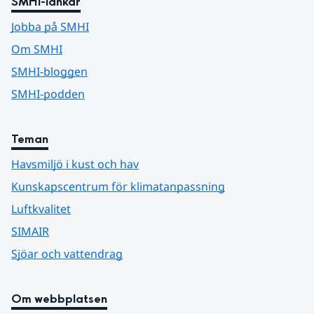
SMHI-länkar
Jobba på SMHI
Om SMHI
SMHI-bloggen
SMHI-podden
Teman
Havsmiljö i kust och hav
Kunskapscentrum för klimatanpassning
Luftkvalitet
SIMAIR
Sjöar och vattendrag
Om webbplatsen