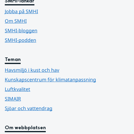
SMHI-länkar
Jobba på SMHI
Om SMHI
SMHI-bloggen
SMHI-podden
Teman
Havsmiljö i kust och hav
Kunskapscentrum för klimatanpassning
Luftkvalitet
SIMAIR
Sjöar och vattendrag
Om webbplatsen