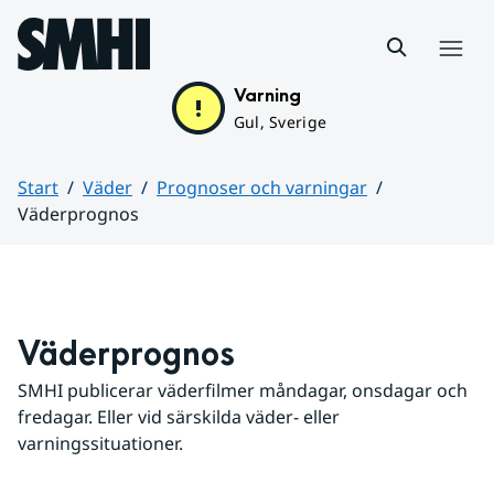
Hoppa till sidans innehåll
Meny
Varning
Gul, Sverige
Start
Väder
Prognoser och varningar
Väderprognos
Huvudinnehåll
Väderprognos
SMHI publicerar väderfilmer måndagar, onsdagar och 
fredagar. Eller vid särskilda väder- eller 
varningssituationer.