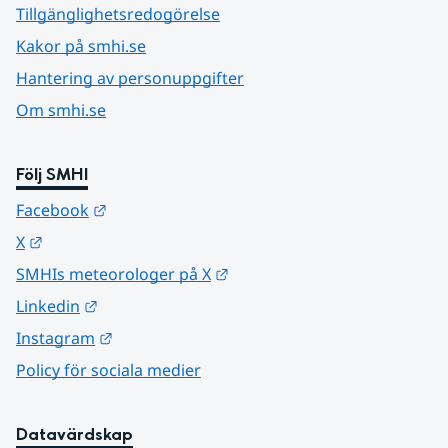
Tillgänglighetsredogörelse
Kakor på smhi.se
Hantering av personuppgifter
Om smhi.se
Följ SMHI
Länk till annan webbplats.
Facebook
Länk till annan webbplats.
X
Länk till annan webbplats.
SMHIs meteorologer på X
Länk till annan webbplats.
Linkedin
Länk till annan webbplats.
Instagram
Policy för sociala medier
Datavärdskap