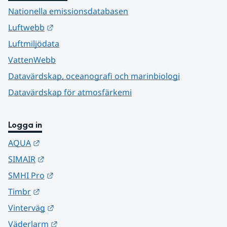
Nationella emissionsdatabasen
Länk till annan webbplats.
Luftwebb
Luftmiljödata
VattenWebb
Datavärdskap, oceanografi och marinbiologi
Datavärdskap för atmosfärkemi
Logga in
Länk till annan webbplats.
AQUA
Länk till annan webbplats.
SIMAIR
Länk till annan webbplats.
SMHI Pro
Länk till annan webbplats.
Timbr
Länk till annan webbplats.
Vinterväg
Länk till annan webbplats.
Väderlarm