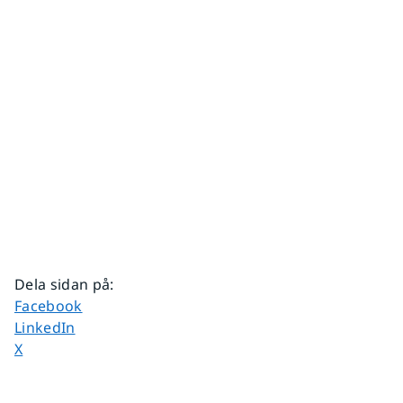
Dela sidan på
:
Dela sidan på
Facebook
Dela sidan på
LinkedIn
Dela sidan på
X