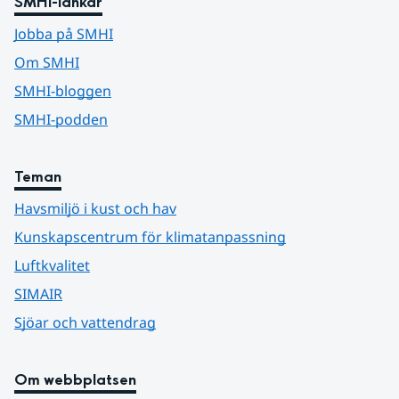
SMHI-länkar
Jobba på SMHI
Om SMHI
SMHI-bloggen
SMHI-podden
Teman
Havsmiljö i kust och hav
Kunskapscentrum för klimatanpassning
Luftkvalitet
SIMAIR
Sjöar och vattendrag
Om webbplatsen