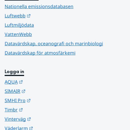
Nationella emissionsdatabasen
Länk till annan webbplats.
Luftwebb
Luftmiljödata
VattenWebb
Datavärdskap, oceanografi och marinbiologi
Datavärdskap för atmosfärkemi
Logga in
Länk till annan webbplats.
AQUA
Länk till annan webbplats.
SIMAIR
Länk till annan webbplats.
SMHI Pro
Länk till annan webbplats.
Timbr
Länk till annan webbplats.
Vinterväg
Länk till annan webbplats.
Väderlarm