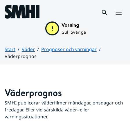
Hoppa till sidans innehåll
Meny
Varning
Gul, Sverige
Start
Väder
Prognoser och varningar
Väderprognos
Huvudinnehåll
Väderprognos
SMHI publicerar väderfilmer måndagar, onsdagar och 
fredagar. Eller vid särskilda väder- eller 
varningssituationer.