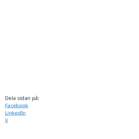
Dela sidan på
:
Dela sidan på
Facebook
Dela sidan på
LinkedIn
Dela sidan på
X