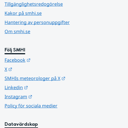
Tillgänglighetsredogörelse
Kakor på smhi.se
Hantering av personuppgifter
Om smhi.se
Följ SMHI
Länk till annan webbplats.
Facebook
Länk till annan webbplats.
X
Länk till annan webbplats.
SMHIs meteorologer på X
Länk till annan webbplats.
Linkedin
Länk till annan webbplats.
Instagram
Policy för sociala medier
Datavärdskap