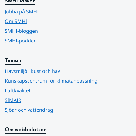
SMHI-länkar
Jobba på SMHI
Om SMHI
SMHI-bloggen
SMHI-podden
Teman
Havsmiljö i kust och hav
Kunskapscentrum för klimatanpassning
Luftkvalitet
SIMAIR
Sjöar och vattendrag
Om webbplatsen