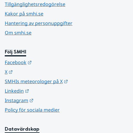
Tillgänglighetsredogörelse
Kakor på smhi.se
Hantering av personuppgifter
Om smhi.se
Följ SMHI
Länk till annan webbplats.
Facebook
Länk till annan webbplats.
X
Länk till annan webbplats.
SMHIs meteorologer på X
Länk till annan webbplats.
Linkedin
Länk till annan webbplats.
Instagram
Policy för sociala medier
Datavärdskap