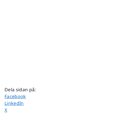
Dela sidan på
:
Dela sidan på
Facebook
Dela sidan på
LinkedIn
Dela sidan på
X