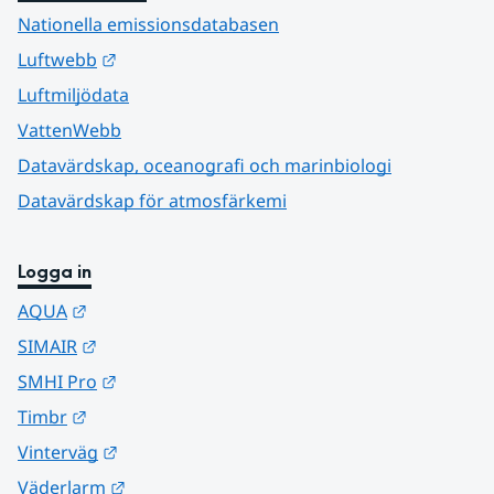
Nationella emissionsdatabasen
Länk till annan webbplats.
Luftwebb
Luftmiljödata
VattenWebb
Datavärdskap, oceanografi och marinbiologi
Datavärdskap för atmosfärkemi
Logga in
Länk till annan webbplats.
AQUA
Länk till annan webbplats.
SIMAIR
Länk till annan webbplats.
SMHI Pro
Länk till annan webbplats.
Timbr
Länk till annan webbplats.
Vinterväg
Länk till annan webbplats.
Väderlarm