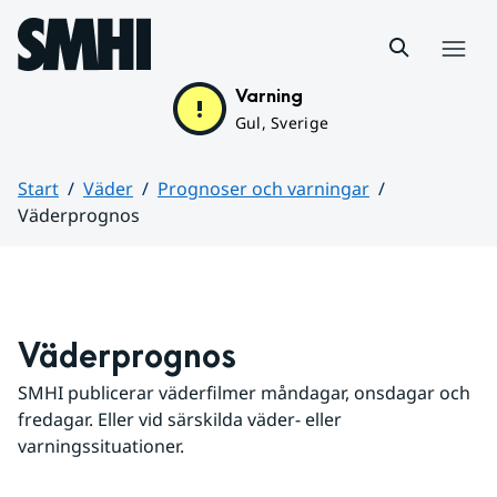
Hoppa till sidans innehåll
Meny
Varning
Gul, Sverige
Start
Väder
Prognoser och varningar
Väderprognos
Huvudinnehåll
Väderprognos
SMHI publicerar väderfilmer måndagar, onsdagar och 
fredagar. Eller vid särskilda väder- eller 
varningssituationer.