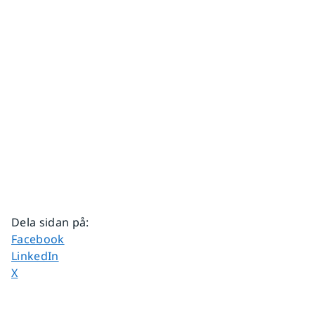
Dela sidan på
:
Dela sidan på
Facebook
Dela sidan på
LinkedIn
Dela sidan på
X