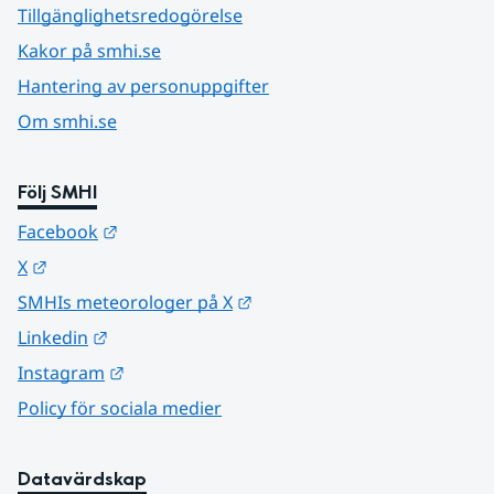
Tillgänglighetsredogörelse
Kakor på smhi.se
Hantering av personuppgifter
Om smhi.se
Följ SMHI
Länk till annan webbplats.
Facebook
Länk till annan webbplats.
X
Länk till annan webbplats.
SMHIs meteorologer på X
Länk till annan webbplats.
Linkedin
Länk till annan webbplats.
Instagram
Policy för sociala medier
Datavärdskap