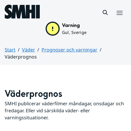
Hoppa till sidans innehåll
Meny
Varning
Gul, Sverige
Start
Väder
Prognoser och varningar
Väderprognos
Huvudinnehåll
Väderprognos
SMHI publicerar väderfilmer måndagar, onsdagar och 
fredagar. Eller vid särskilda väder- eller 
varningssituationer.