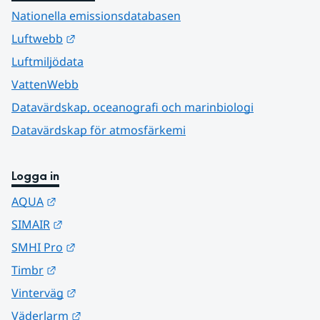
Nationella emissionsdatabasen
Länk till annan webbplats.
Luftwebb
Luftmiljödata
VattenWebb
Datavärdskap, oceanografi och marinbiologi
Datavärdskap för atmosfärkemi
Logga in
Länk till annan webbplats.
AQUA
Länk till annan webbplats.
SIMAIR
Länk till annan webbplats.
SMHI Pro
Länk till annan webbplats.
Timbr
Länk till annan webbplats.
Vinterväg
Länk till annan webbplats.
Väderlarm