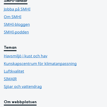
SMHI-länkar
Jobba på SMHI
Om SMHI
SMHI-bloggen
SMHI-podden
Teman
Havsmiljö i kust och hav
Kunskapscentrum för klimatanpassning
Luftkvalitet
SIMAIR
Sjöar och vattendrag
Om webbplatsen