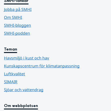
SMHI-länkar
Jobba på SMHI
Om SMHI
SMHI-bloggen
SMHI-podden
Teman
Havsmiljö i kust och hav
Kunskapscentrum för klimatanpassning
Luftkvalitet
SIMAIR
Sjöar och vattendrag
Om webbplatsen