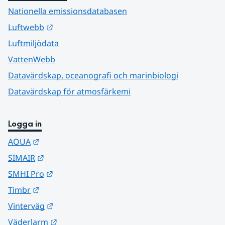
Nationella emissionsdatabasen
Länk till annan webbplats.
Luftwebb
Luftmiljödata
VattenWebb
Datavärdskap, oceanografi och marinbiologi
Datavärdskap för atmosfärkemi
Logga in
Länk till annan webbplats.
AQUA
Länk till annan webbplats.
SIMAIR
Länk till annan webbplats.
SMHI Pro
Länk till annan webbplats.
Timbr
Länk till annan webbplats.
Vinterväg
Länk till annan webbplats.
Väderlarm