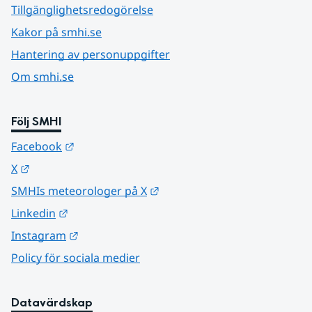
Tillgänglighetsredogörelse
Kakor på smhi.se
Hantering av personuppgifter
Om smhi.se
Följ SMHI
Länk till annan webbplats.
Facebook
Länk till annan webbplats.
X
Länk till annan webbplats.
SMHIs meteorologer på X
Länk till annan webbplats.
Linkedin
Länk till annan webbplats.
Instagram
Policy för sociala medier
Datavärdskap