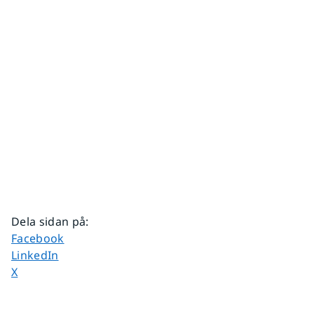
Dela sidan på
:
Dela sidan på
Facebook
Dela sidan på
LinkedIn
Dela sidan på
X