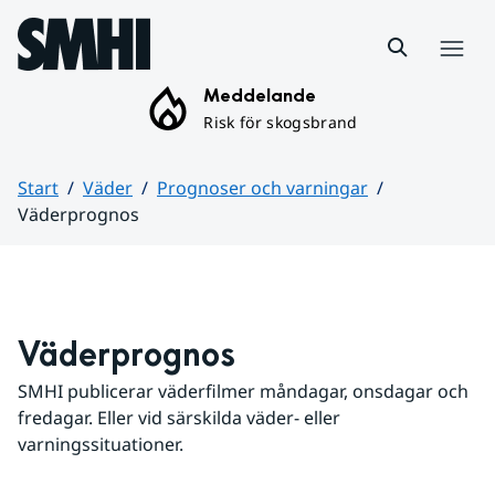
Hoppa till sidans innehåll
Meny
Meddelande
Risk för skogsbrand
Start
Väder
Prognoser och varningar
Väderprognos
Huvudinnehåll
Väderprognos
SMHI publicerar väderfilmer måndagar, onsdagar och 
fredagar. Eller vid särskilda väder- eller 
varningssituationer.