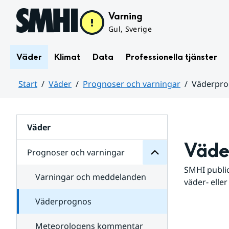
Hoppa till sidans innehåll
Varning
Gul, Sverige
Väder
Klimat
Data
Professionella tjänster
Start
Väder
Prognoser och varningar
Väderpr
varningar
och
Huvudinnehåll
Prognoser
för
Undersidor
Väder
Väde
Prognoser och varningar
SMHI public
Varningar och meddelanden
väder- eller
Väderprognos
Meteorologens kommentar