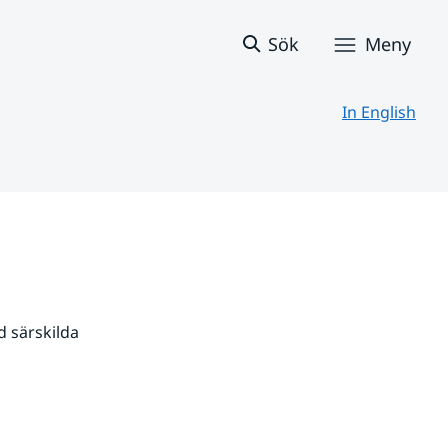
Sök
Meny
In English
 särskilda 