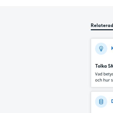
Relaterad
Tolka S
Vad bety
och hur s