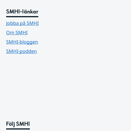
SMHI-länkar
Jobba på SMHI
Om SMHI
SMHI-bloggen
SMHI-podden
Följ SMHI