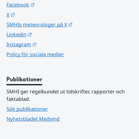
Länk till annan webbplats.
Facebook
Länk till annan webbplats.
X
Länk till annan webbplats.
SMHIs meteorologer på X
Länk till annan webbplats.
Linkedin
Länk till annan webbplats.
Instagram
Policy för sociala medier
Publikationer
SMHI ger regelbundet ut tidskrifter, rapporter och 
faktablad.
Sök publikationer
Nyhetsbladet Medvind