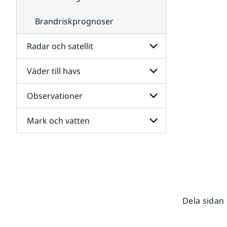
Brandriskprognoser
Radar och satellit
Väder till havs
Undersidor
för
Radar
Observationer
Undersidor
och
för
satellit
Väder
Mark och vatten
Undersidor
till
för
havs
Observationer
Undersidor
för
Mark
och
vatten
Dela sidan