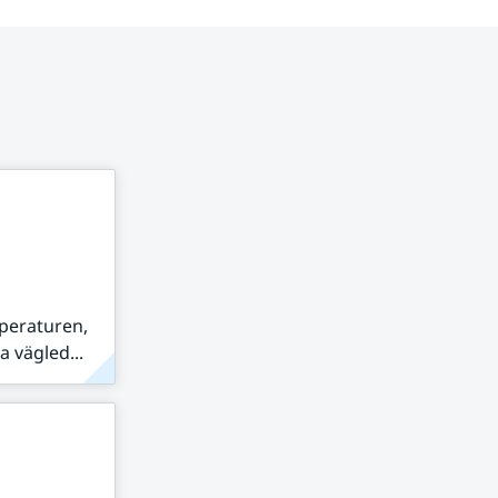
peraturen,
 vägled...