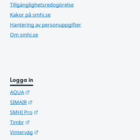
Tillgänglighetsredogörelse
Kakor på smhi.se
Hantering av personuppgifter
Om smhi.se
Logga in
Länk till annan webbplats.
AQUA
Länk till annan webbplats.
SIMAIR
Länk till annan webbplats.
SMHI Pro
Länk till annan webbplats.
Timbr
Länk till annan webbplats.
Vinterväg