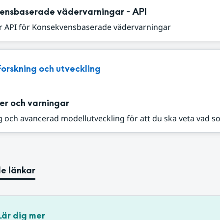
ensbaserade vädervarningar - API
r API för Konsekvensbaserade vädervarningar
Forskning och utveckling
er och varningar
 och avancerad modellutveckling för att du ska veta vad s
e länkar
Lär dig mer