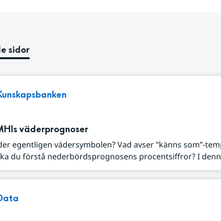
e sidor
Kunskapsbanken
MHIs väderprognoser
der egentligen vädersymbolen? Vad avser ”känns som”-tem
ka du förstå nederbördsprognosens procentsiffror? I denna
Data