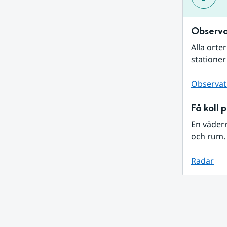
Observa
Alla orte
stationer
Observat
Få koll 
En väder
och rum. 
Radar