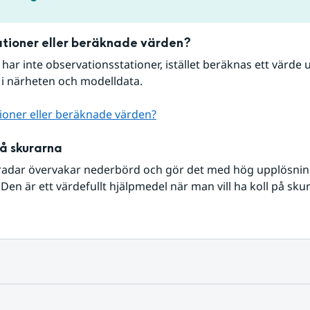
tioner eller beräknade värden?
r har inte observationsstationer, istället beräknas ett värde u
 i närheten och modelldata.
ioner eller beräknade värden?
på skurarna
radar övervakar nederbörd och gör det med hög upplösning 
Den är ett värdefullt hjälpmedel när man vill ha koll på sku