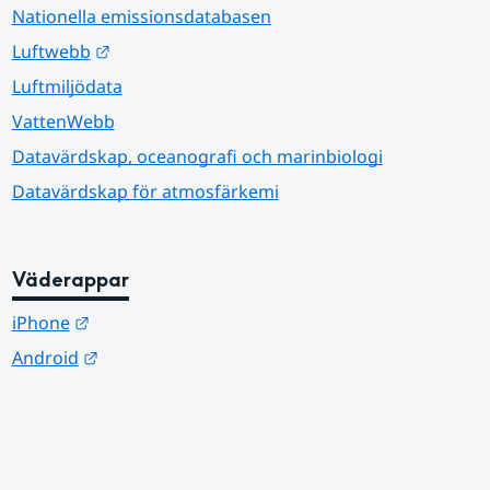
Nationella emissionsdatabasen
Länk till annan webbplats.
Luftwebb
Luftmiljödata
VattenWebb
Datavärdskap, oceanografi och marinbiologi
Datavärdskap för atmosfärkemi
Väderappar
Länk till annan webbplats.
iPhone
Länk till annan webbplats.
Android