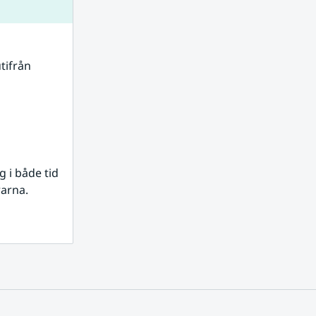
tifrån 
i både tid 
rarna.