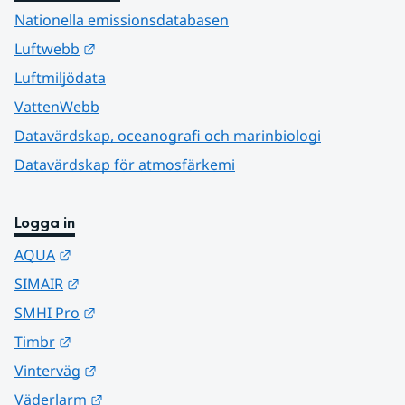
Nationella emissionsdatabasen
Länk till annan webbplats.
Luftwebb
Luftmiljödata
VattenWebb
Datavärdskap, oceanografi och marinbiologi
Datavärdskap för atmosfärkemi
Logga in
Länk till annan webbplats.
AQUA
Länk till annan webbplats.
SIMAIR
Länk till annan webbplats.
SMHI Pro
Länk till annan webbplats.
Timbr
Länk till annan webbplats.
Vinterväg
Länk till annan webbplats.
Väderlarm