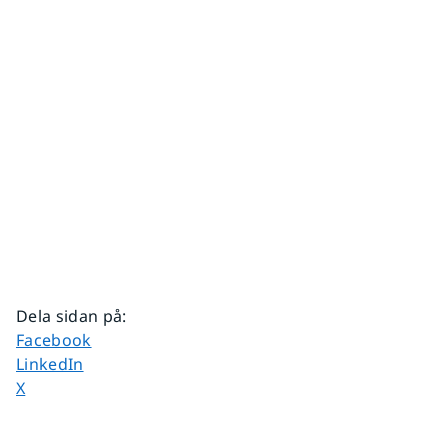
Dela sidan på
:
Dela sidan på
Facebook
Dela sidan på
LinkedIn
Dela sidan på
X