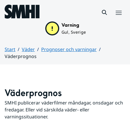
Hoppa till sidans innehåll
Meny
Varning
Gul, Sverige
Start
Väder
Prognoser och varningar
Väderprognos
Huvudinnehåll
Väderprognos
SMHI publicerar väderfilmer måndagar, onsdagar och 
fredagar. Eller vid särskilda väder- eller 
varningssituationer.