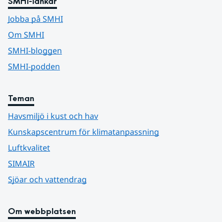
SMHI-länkar
Jobba på SMHI
Om SMHI
SMHI-bloggen
SMHI-podden
Teman
Havsmiljö i kust och hav
Kunskapscentrum för klimatanpassning
Luftkvalitet
SIMAIR
Sjöar och vattendrag
Om webbplatsen