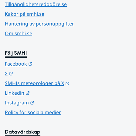
Tillgänglighetsredogörelse
Kakor på smhi.se
Hantering av personuppgifter
Om smhi.se
Följ SMHI
Länk till annan webbplats.
Facebook
Länk till annan webbplats.
X
Länk till annan webbplats.
SMHIs meteorologer på X
Länk till annan webbplats.
Linkedin
Länk till annan webbplats.
Instagram
Policy för sociala medier
Datavärdskap