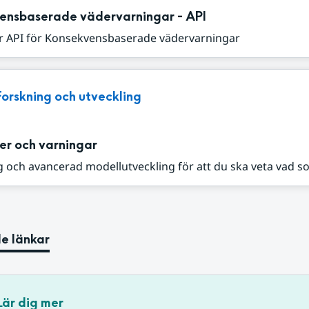
ensbaserade vädervarningar - API
r API för Konsekvensbaserade vädervarningar
Forskning och utveckling
er och varningar
 och avancerad modellutveckling för att du ska veta vad s
e länkar
Lär dig mer