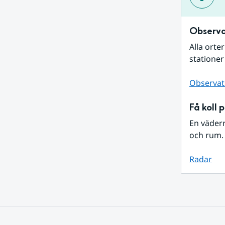
Observa
Alla orte
stationer
Observat
Få koll 
En väder
och rum. 
Radar