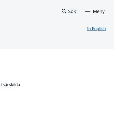
Sök
Meny
In English
 särskilda 