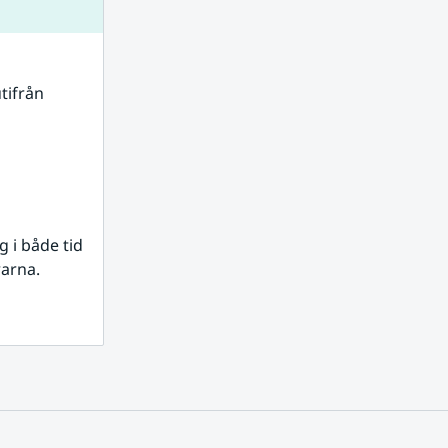
tifrån 
i både tid 
rarna.