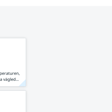
peraturen,
 vägled...