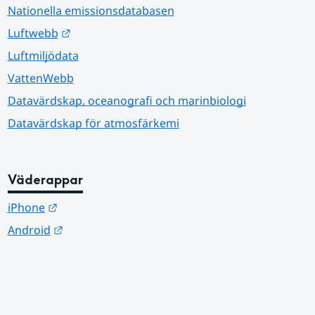
Nationella emissionsdatabasen
Länk till annan webbplats.
Luftwebb
Luftmiljödata
VattenWebb
Datavärdskap, oceanografi och marinbiologi
Datavärdskap för atmosfärkemi
Väderappar
Länk till annan webbplats.
iPhone
Länk till annan webbplats.
Android