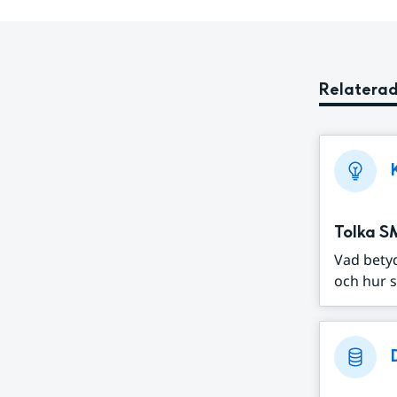
Relaterad
Tolka S
Vad bety
och hur s