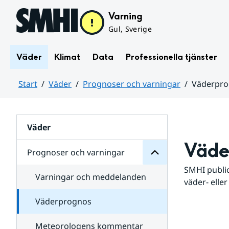
Hoppa till sidans innehåll
Varning
Gul, Sverige
Väder
Klimat
Data
Professionella tjänster
Start
Väder
Prognoser och varningar
Väderpr
varningar
och
Huvudinnehåll
Prognoser
för
Undersidor
Väder
Väde
Prognoser och varningar
SMHI public
Varningar och meddelanden
väder- eller
Väderprognos
Meteorologens kommentar