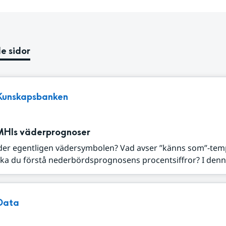
e sidor
Kunskapsbanken
MHIs väderprognoser
der egentligen vädersymbolen? Vad avser ”känns som”-tem
ka du förstå nederbördsprognosens procentsiffror? I denna
Data