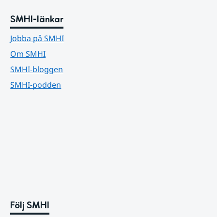
SMHI-länkar
Jobba på SMHI
Om SMHI
SMHI-bloggen
SMHI-podden
Följ SMHI