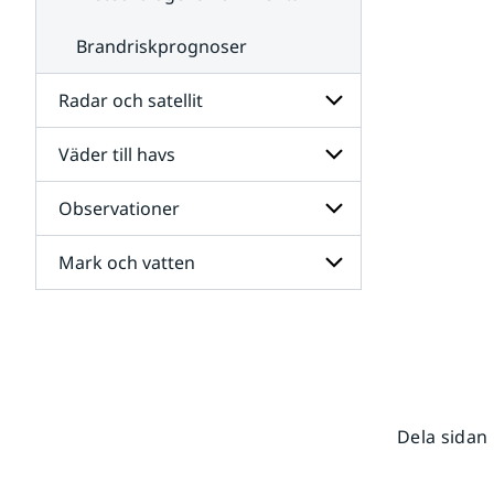
Brandriskprognoser
Radar och satellit
Väder till havs
Undersidor
för
Radar
Observationer
Undersidor
och
för
satellit
Väder
Mark och vatten
Undersidor
till
för
havs
Observationer
Undersidor
för
Mark
och
vatten
Dela sidan