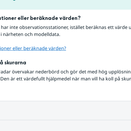
tioner eller beräknade värden?
r har inte observationsstationer, istället beräknas ett värde u
 i närheten och modelldata.
ioner eller beräknade värden?
på skurarna
radar övervakar nederbörd och gör det med hög upplösning 
Den är ett värdefullt hjälpmedel när man vill ha koll på sku