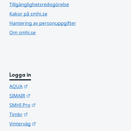
Tillgänglighetsredogörelse
Kakor på smhi.se
Hantering av personuppgifter
Om smhi.se
Logga in
Länk till annan webbplats.
AQUA
Länk till annan webbplats.
SIMAIR
Länk till annan webbplats.
SMHI Pro
Länk till annan webbplats.
Timbr
Länk till annan webbplats.
Vinterväg