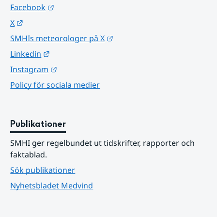
Länk till annan webbplats.
Facebook
Länk till annan webbplats.
X
Länk till annan webbplats.
SMHIs meteorologer på X
Länk till annan webbplats.
Linkedin
Länk till annan webbplats.
Instagram
Policy för sociala medier
Publikationer
SMHI ger regelbundet ut tidskrifter, rapporter och 
faktablad.
Sök publikationer
Nyhetsbladet Medvind