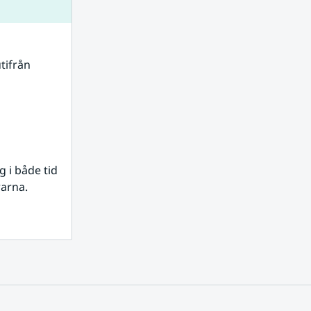
tifrån 
i både tid 
rarna.