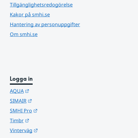
Tillgänglighetsredogörelse
Kakor på smhi.se
Hantering av personuppgifter
Om smhi.se
Logga in
Länk till annan webbplats.
AQUA
Länk till annan webbplats.
SIMAIR
Länk till annan webbplats.
SMHI Pro
Länk till annan webbplats.
Timbr
Länk till annan webbplats.
Vinterväg