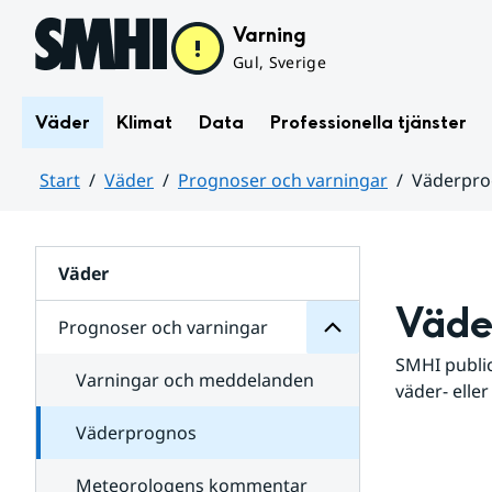
Hoppa till sidans innehåll
Varning
Gul, Sverige
Väder
Klimat
Data
Professionella tjänster
Start
Väder
Prognoser och varningar
Väderpr
varningar
och
Huvudinnehåll
Prognoser
för
Undersidor
Väder
Väde
Prognoser och varningar
SMHI public
Varningar och meddelanden
väder- eller
Väderprognos
Meteorologens kommentar