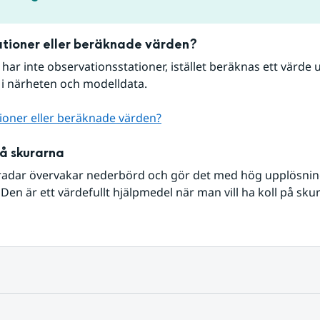
tioner eller beräknade värden?
r har inte observationsstationer, istället beräknas ett värde u
 i närheten och modelldata.
ioner eller beräknade värden?
på skurarna
radar övervakar nederbörd och gör det med hög upplösning 
Den är ett värdefullt hjälpmedel när man vill ha koll på sku