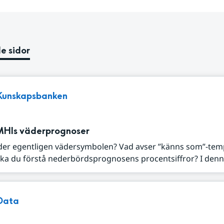
e sidor
Kunskapsbanken
MHIs väderprognoser
der egentligen vädersymbolen? Vad avser ”känns som”-tem
ka du förstå nederbördsprognosens procentsiffror? I denna
Data