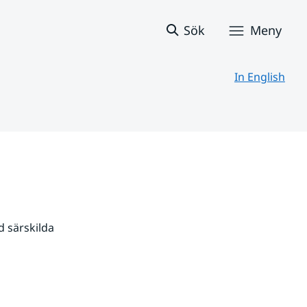
Sök
Meny
In English
 särskilda 