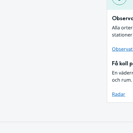
Observa
Alla orte
stationer
Observat
Få koll 
En väder
och rum. 
Radar