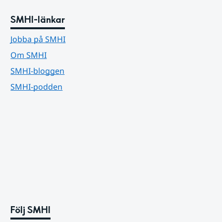
SMHI-länkar
Jobba på SMHI
Om SMHI
SMHI-bloggen
SMHI-podden
Följ SMHI