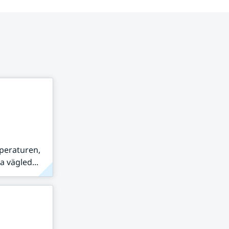
peraturen,
 vägled...