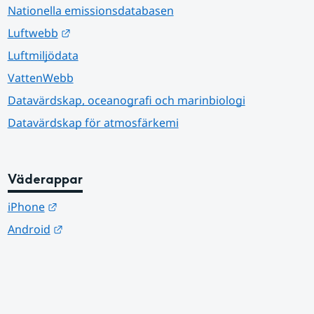
Nationella emissionsdatabasen
Länk till annan webbplats.
Luftwebb
Luftmiljödata
VattenWebb
Datavärdskap, oceanografi och marinbiologi
Datavärdskap för atmosfärkemi
Väderappar
Länk till annan webbplats.
iPhone
Länk till annan webbplats.
Android