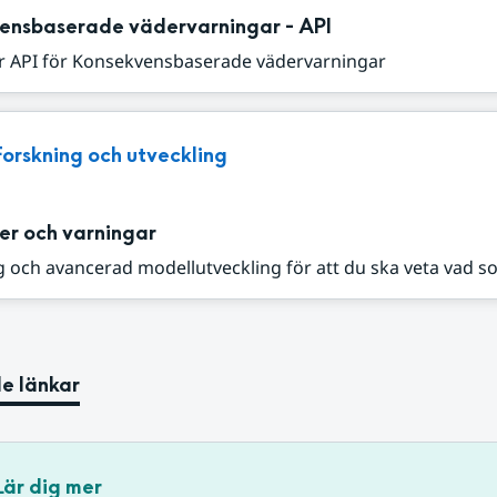
ensbaserade vädervarningar - API
r API för Konsekvensbaserade vädervarningar
Forskning och utveckling
er och varningar
 och avancerad modellutveckling för att du ska veta vad s
e länkar
Lär dig mer