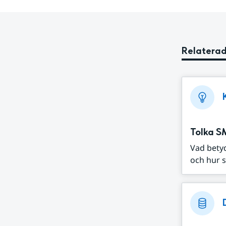
Relaterad
Tolka S
Vad bety
och hur s