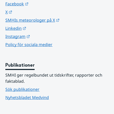
Länk till annan webbplats.
Facebook
Länk till annan webbplats.
X
Länk till annan webbplats.
SMHIs meteorologer på X
Länk till annan webbplats.
Linkedin
Länk till annan webbplats.
Instagram
Policy för sociala medier
Publikationer
SMHI ger regelbundet ut tidskrifter, rapporter och 
faktablad.
Sök publikationer
Nyhetsbladet Medvind