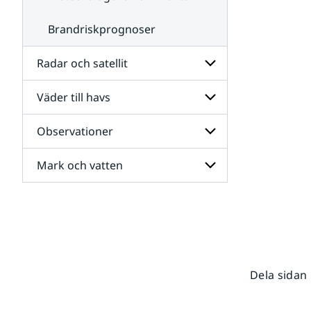
Brandriskprognoser
Radar och satellit
Väder till havs
Undersidor
för
Radar
Observationer
Undersidor
och
för
satellit
Väder
Mark och vatten
Undersidor
till
för
havs
Observationer
Undersidor
för
Mark
och
vatten
Dela sidan