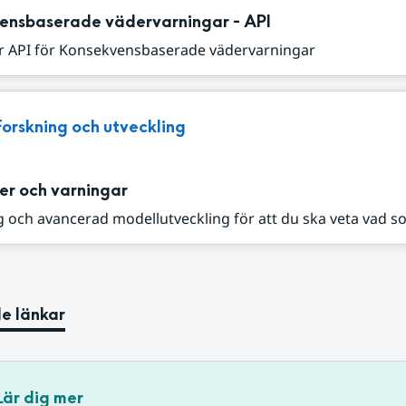
ensbaserade vädervarningar - API
r API för Konsekvensbaserade vädervarningar
Forskning och utveckling
er och varningar
 och avancerad modellutveckling för att du ska veta vad s
e länkar
Lär dig mer