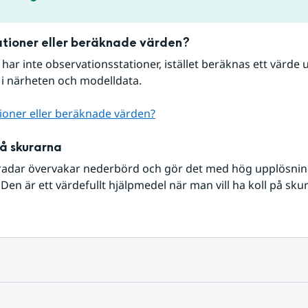
tioner eller beräknade värden?
r har inte observationsstationer, istället beräknas ett värde u
 i närheten och modelldata.
ioner eller beräknade värden?
på skurarna
radar övervakar nederbörd och gör det med hög upplösning 
Den är ett värdefullt hjälpmedel när man vill ha koll på sku