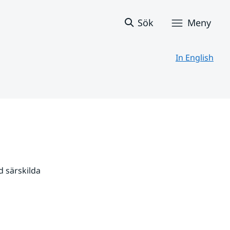
Sök
Meny
In English
 särskilda 