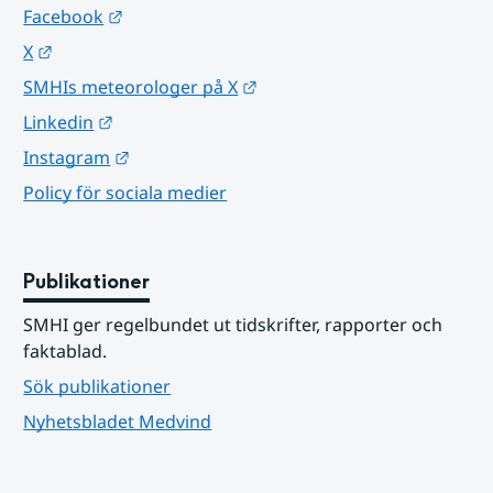
Länk till annan webbplats.
Facebook
Länk till annan webbplats.
X
Länk till annan webbplats.
SMHIs meteorologer på X
Länk till annan webbplats.
Linkedin
Länk till annan webbplats.
Instagram
Policy för sociala medier
Publikationer
SMHI ger regelbundet ut tidskrifter, rapporter och 
faktablad.
Sök publikationer
Nyhetsbladet Medvind