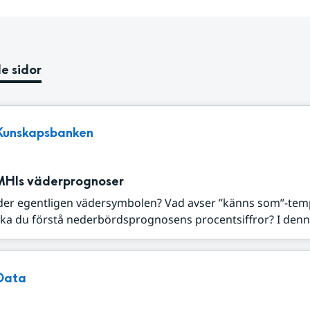
e sidor
Kunskapsbanken
MHIs väderprognoser
der egentligen vädersymbolen? Vad avser ”känns som”-tem
ka du förstå nederbördsprognosens procentsiffror? I denna
Data