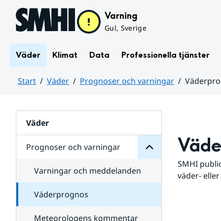
Hoppa till sidans innehåll
Varning
Gul, Sverige
Väder
Klimat
Data
Professionella tjänster
Start
Väder
Prognoser och varningar
Väderpr
varningar
och
Huvudinnehåll
Prognoser
för
Undersidor
Väder
Väde
Prognoser och varningar
SMHI public
Varningar och meddelanden
väder- eller
Väderprognos
Meteorologens kommentar