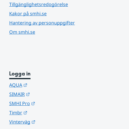
Tillgänglighetsredogörelse
Kakor på smhi.se
Hantering av personuppgifter
Om smhi.se
Logga in
Länk till annan webbplats.
AQUA
Länk till annan webbplats.
SIMAIR
Länk till annan webbplats.
SMHI Pro
Länk till annan webbplats.
Timbr
Länk till annan webbplats.
Vinterväg