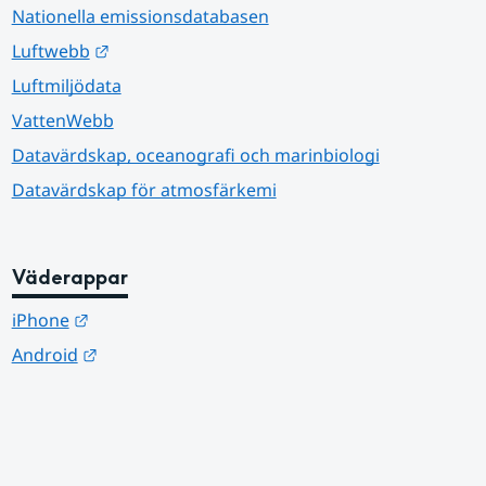
Nationella emissionsdatabasen
Länk till annan webbplats.
Luftwebb
Luftmiljödata
VattenWebb
Datavärdskap, oceanografi och marinbiologi
Datavärdskap för atmosfärkemi
Väderappar
Länk till annan webbplats.
iPhone
Länk till annan webbplats.
Android