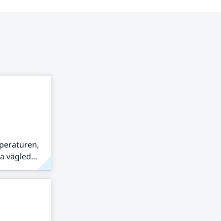
peraturen,
 vägled...