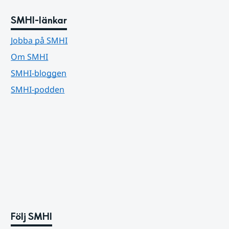
SMHI-länkar
Jobba på SMHI
Om SMHI
SMHI-bloggen
SMHI-podden
Följ SMHI