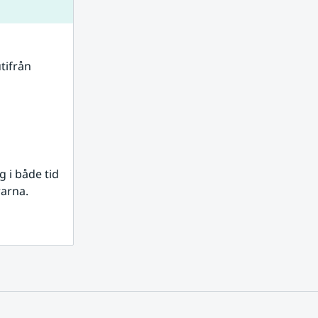
tifrån 
i både tid 
rarna.