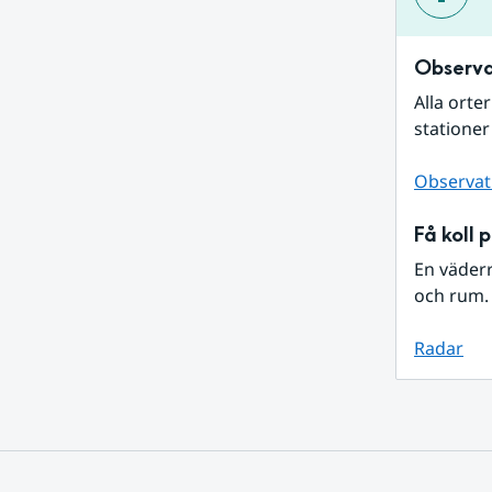
Observa
Alla orte
stationer
Observat
Få koll 
En väder
och rum. 
Radar