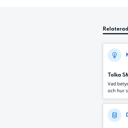
Relaterad
Tolka S
Vad bety
och hur s