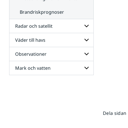
Brandriskprognoser
Radar och satellit
Väder till havs
Undersidor
för
Radar
Observationer
Undersidor
och
för
satellit
Väder
Mark och vatten
Undersidor
till
för
havs
Observationer
Undersidor
för
Mark
och
vatten
Dela sidan