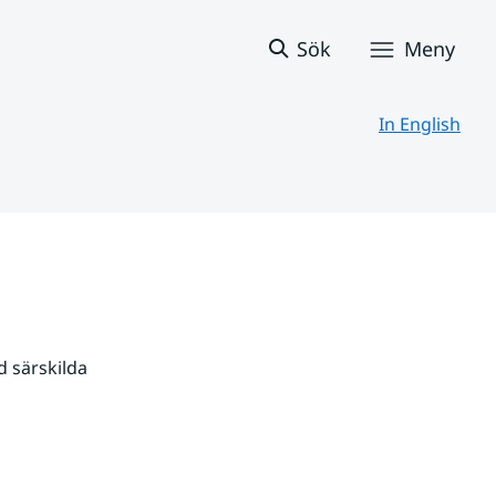
Sök
Meny
In English
 särskilda 