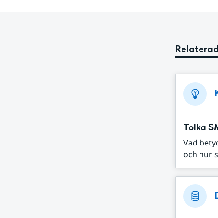
Relaterad
Tolka S
Vad bety
och hur s