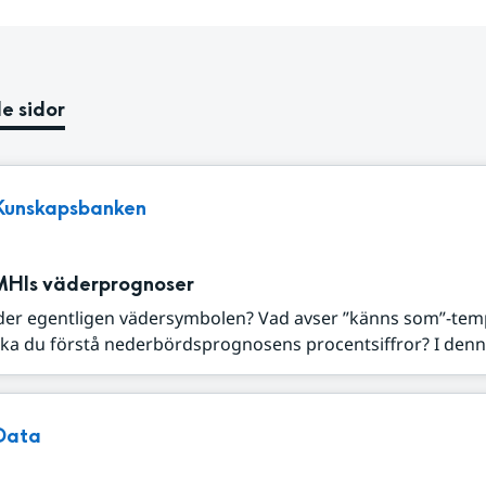
e sidor
Kunskapsbanken
MHIs väderprognoser
der egentligen vädersymbolen? Vad avser ”känns som”-tem
ka du förstå nederbördsprognosens procentsiffror? I denna
Data