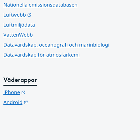
Nationella emissionsdatabasen
Länk till annan webbplats.
Luftwebb
Luftmiljödata
VattenWebb
Datavärdskap, oceanografi och marinbiologi
Datavärdskap för atmosfärkemi
Väderappar
Länk till annan webbplats.
iPhone
Länk till annan webbplats.
Android