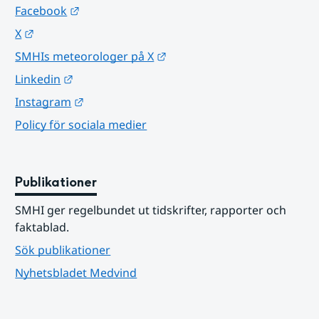
Länk till annan webbplats.
Facebook
Länk till annan webbplats.
X
Länk till annan webbplats.
SMHIs meteorologer på X
Länk till annan webbplats.
Linkedin
Länk till annan webbplats.
Instagram
Policy för sociala medier
Publikationer
SMHI ger regelbundet ut tidskrifter, rapporter och 
faktablad.
Sök publikationer
Nyhetsbladet Medvind