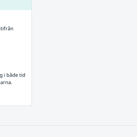
tifrån 
i både tid 
rarna.