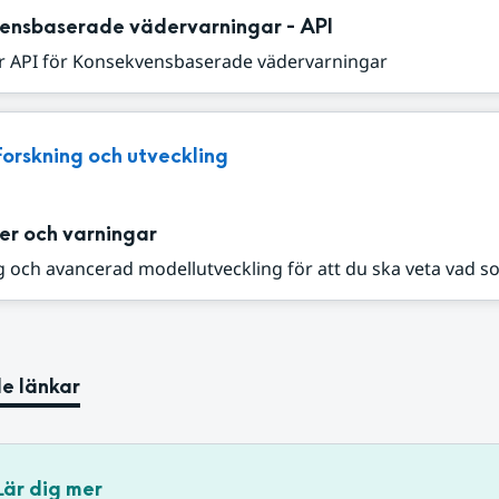
ensbaserade vädervarningar - API
r API för Konsekvensbaserade vädervarningar
Forskning och utveckling
er och varningar
 och avancerad modellutveckling för att du ska veta vad s
e länkar
Lär dig mer