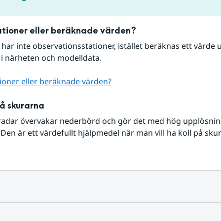
tioner eller beräknade värden?
r har inte observationsstationer, istället beräknas ett värde u
 i närheten och modelldata.
ioner eller beräknade värden?
på skurarna
radar övervakar nederbörd och gör det med hög upplösning 
Den är ett värdefullt hjälpmedel när man vill ha koll på sku