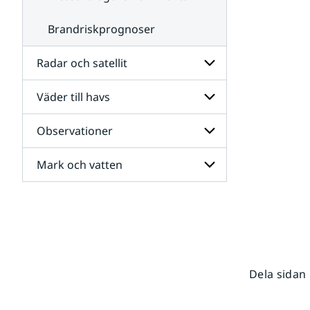
Brandriskprognoser
Radar och satellit
Väder till havs
Undersidor
för
Radar
Observationer
Undersidor
och
för
satellit
Väder
Mark och vatten
Undersidor
till
för
havs
Observationer
Undersidor
för
Mark
och
vatten
Dela sidan