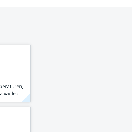
peraturen,
 vägled...