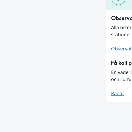
Observa
Alla orte
stationer
Observat
Få koll 
En väder
och rum. 
Radar