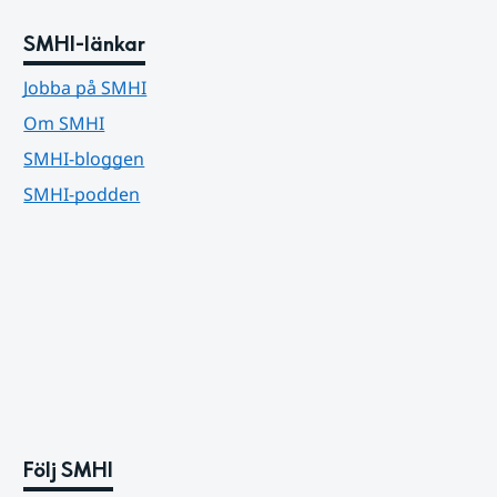
SMHI-länkar
Jobba på SMHI
Om SMHI
SMHI-bloggen
SMHI-podden
Följ SMHI