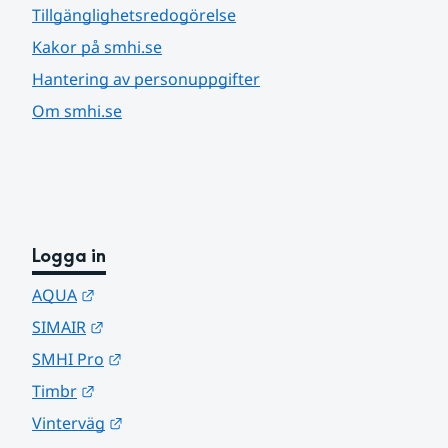
Tillgänglighetsredogörelse
Kakor på smhi.se
Hantering av personuppgifter
Om smhi.se
Logga in
Länk till annan webbplats.
AQUA
Länk till annan webbplats.
SIMAIR
Länk till annan webbplats.
SMHI Pro
Länk till annan webbplats.
Timbr
Länk till annan webbplats.
Vinterväg