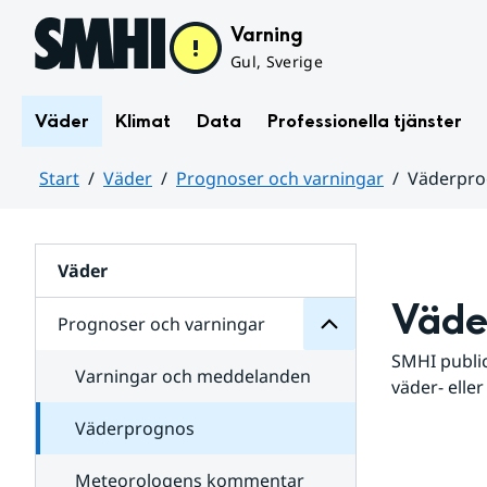
Hoppa till sidans innehåll
Varning
Gul, Sverige
Väder
Klimat
Data
Professionella tjänster
Start
Väder
Prognoser och varningar
Väderpr
varningar
och
Huvudinnehåll
Prognoser
för
Undersidor
Väder
Väde
Prognoser och varningar
SMHI public
Varningar och meddelanden
väder- eller
Väderprognos
Meteorologens kommentar