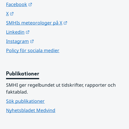
Länk till annan webbplats.
Facebook
Länk till annan webbplats.
X
Länk till annan webbplats.
SMHIs meteorologer på X
Länk till annan webbplats.
Linkedin
Länk till annan webbplats.
Instagram
Policy för sociala medier
Publikationer
SMHI ger regelbundet ut tidskrifter, rapporter och 
faktablad.
Sök publikationer
Nyhetsbladet Medvind