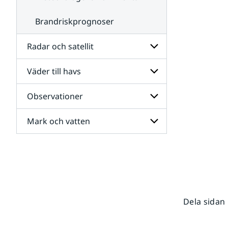
Brandriskprognoser
Radar och satellit
Väder till havs
Undersidor
för
Radar
Observationer
Undersidor
och
för
satellit
Väder
Mark och vatten
Undersidor
till
för
havs
Observationer
Undersidor
för
Mark
och
vatten
Dela sidan