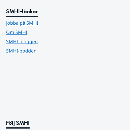
SMHI-länkar
Jobba på SMHI
Om SMHI
SMHI-bloggen
SMHI-podden
Följ SMHI