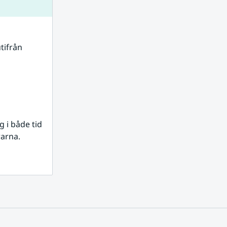
tifrån 
i både tid 
rarna.