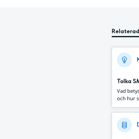
Relaterad
Tolka S
Vad bety
och hur s