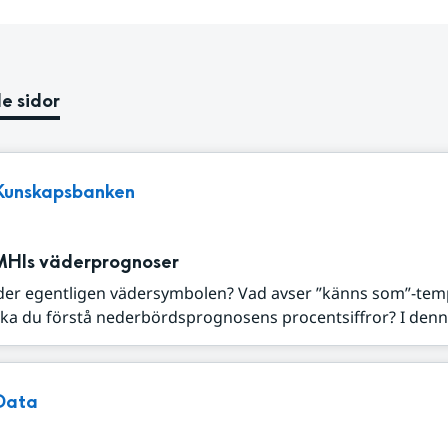
e sidor
Kunskapsbanken
MHIs väderprognoser
der egentligen vädersymbolen? Vad avser ”känns som”-tem
ka du förstå nederbördsprognosens procentsiffror? I denna
Data