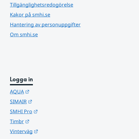
Tillgänglighetsredogörelse
Kakor på smhi.se
Hantering av personuppgifter
Om smhi.se
Logga in
Länk till annan webbplats.
AQUA
Länk till annan webbplats.
SIMAIR
Länk till annan webbplats.
SMHI Pro
Länk till annan webbplats.
Timbr
Länk till annan webbplats.
Vinterväg