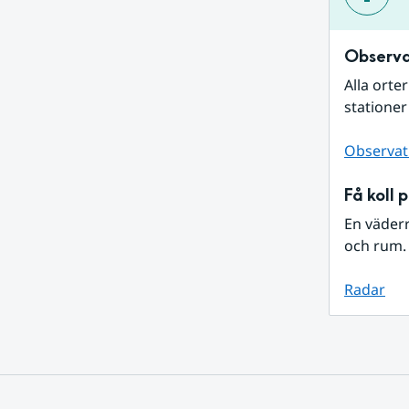
Observa
Alla orte
stationer
Observat
Få koll 
En väder
och rum. 
Radar