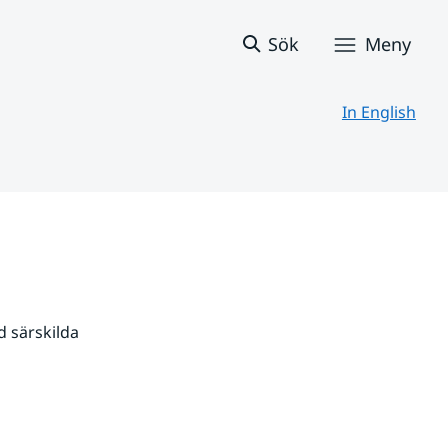
Sök
Meny
In English
 särskilda 