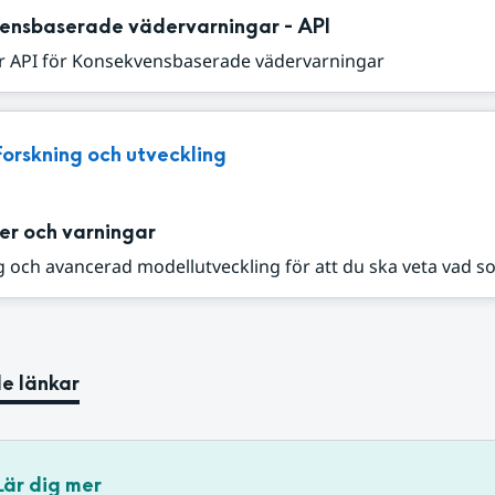
ensbaserade vädervarningar - API
r API för Konsekvensbaserade vädervarningar
Forskning och utveckling
er och varningar
 och avancerad modellutveckling för att du ska veta vad s
e länkar
Lär dig mer