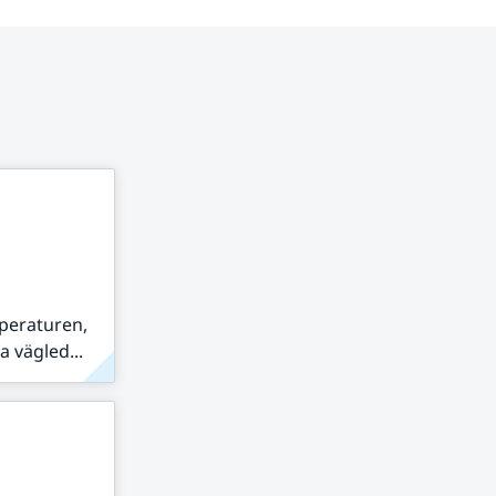
peraturen,
 vägled...