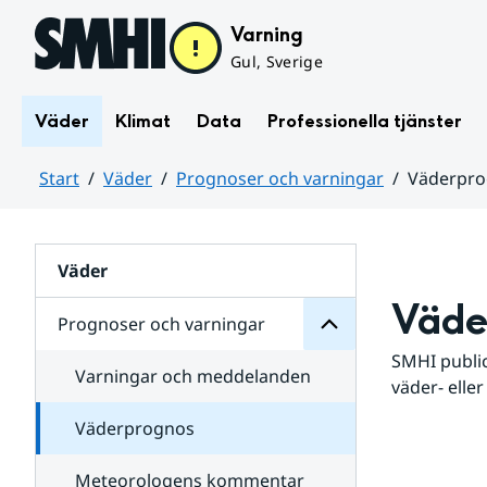
Hoppa till sidans innehåll
Varning
Gul, Sverige
Väder
Klimat
Data
Professionella tjänster
Start
Väder
Prognoser och varningar
Väderpr
varningar
och
Huvudinnehåll
Prognoser
för
Undersidor
Väder
Väde
Prognoser och varningar
SMHI public
Varningar och meddelanden
väder- eller
Väderprognos
Meteorologens kommentar