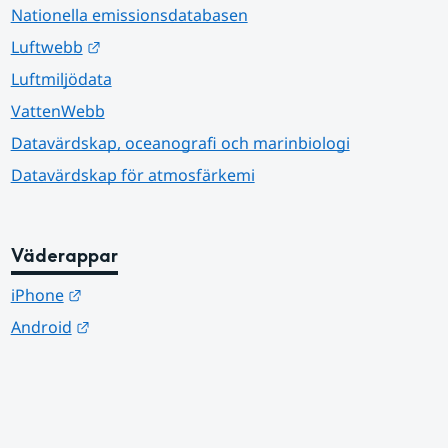
Nationella emissionsdatabasen
Länk till annan webbplats.
Luftwebb
Luftmiljödata
VattenWebb
Datavärdskap, oceanografi och marinbiologi
Datavärdskap för atmosfärkemi
Väderappar
Länk till annan webbplats.
iPhone
Länk till annan webbplats.
Android