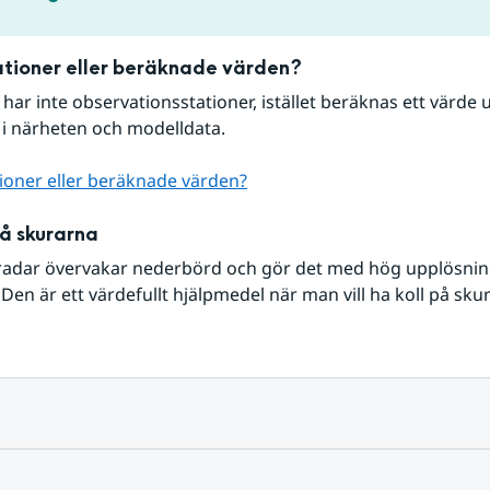
tioner eller beräknade värden?
r har inte observationsstationer, istället beräknas ett värde u
 i närheten och modelldata.
ioner eller beräknade värden?
på skurarna
radar övervakar nederbörd och gör det med hög upplösning 
Den är ett värdefullt hjälpmedel när man vill ha koll på sku