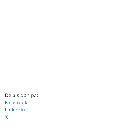
Dela sidan på
:
Dela sidan på
Facebook
Dela sidan på
LinkedIn
Dela sidan på
X