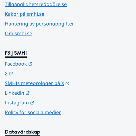
Tillgänglighetsredogörelse
Kakor på smhi.se
Hantering av personuppgifter
Om smhi.se
Följ SMHI
Länk till annan webbplats.
Facebook
Länk till annan webbplats.
X
Länk till annan webbplats.
SMHIs meteorologer på X
Länk till annan webbplats.
Linkedin
Länk till annan webbplats.
Instagram
Policy för sociala medier
Datavärdskap