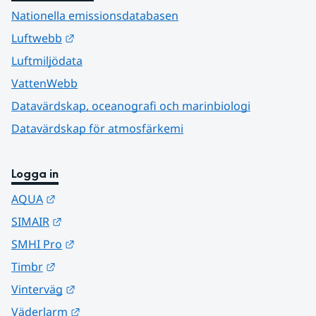
Nationella emissionsdatabasen
Länk till annan webbplats.
Luftwebb
Luftmiljödata
VattenWebb
Datavärdskap, oceanografi och marinbiologi
Datavärdskap för atmosfärkemi
Logga in
Länk till annan webbplats.
AQUA
Länk till annan webbplats.
SIMAIR
Länk till annan webbplats.
SMHI Pro
Länk till annan webbplats.
Timbr
Länk till annan webbplats.
Vinterväg
Länk till annan webbplats.
Väderlarm