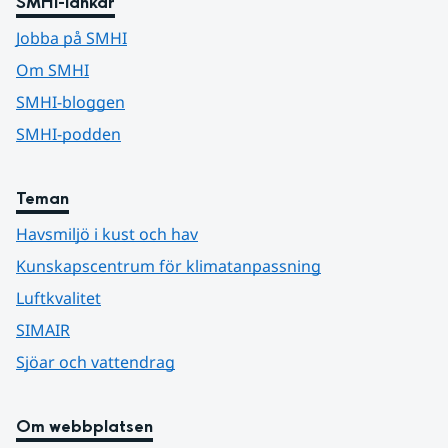
SMHI-länkar
Jobba på SMHI
Om SMHI
SMHI-bloggen
SMHI-podden
Teman
Havsmiljö i kust och hav
Kunskapscentrum för klimatanpassning
Luftkvalitet
SIMAIR
Sjöar och vattendrag
Om webbplatsen