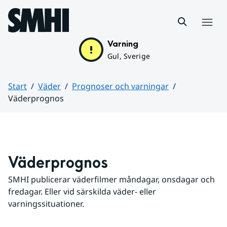
Hoppa till sidans innehåll
Meny
Varning
Gul, Sverige
Start
Väder
Prognoser och varningar
Väderprognos
Huvudinnehåll
Väderprognos
SMHI publicerar väderfilmer måndagar, onsdagar och 
fredagar. Eller vid särskilda väder- eller 
varningssituationer.