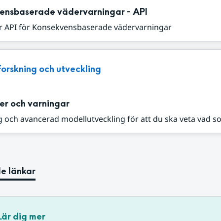
ensbaserade vädervarningar - API
r API för Konsekvensbaserade vädervarningar
Forskning och utveckling
er och varningar
 och avancerad modellutveckling för att du ska veta vad s
e länkar
Lär dig mer