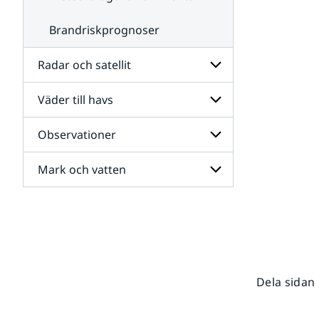
Brandriskprognoser
Radar och satellit
Väder till havs
Undersidor
för
Radar
Observationer
Undersidor
och
för
satellit
Väder
Mark och vatten
Undersidor
till
för
havs
Observationer
Undersidor
för
Mark
och
vatten
Dela sidan