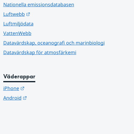
Nationella emissionsdatabasen
Länk till annan webbplats.
Luftwebb
Luftmiljödata
VattenWebb
Datavärdskap, oceanografi och marinbiologi
Datavärdskap för atmosfärkemi
Väderappar
Länk till annan webbplats.
iPhone
Länk till annan webbplats.
Android