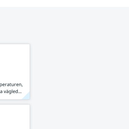
peraturen,
 vägled...