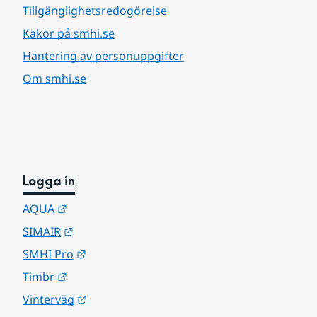
Tillgänglighetsredogörelse
Kakor på smhi.se
Hantering av personuppgifter
Om smhi.se
Logga in
Länk till annan webbplats.
AQUA
Länk till annan webbplats.
SIMAIR
Länk till annan webbplats.
SMHI Pro
Länk till annan webbplats.
Timbr
Länk till annan webbplats.
Vinterväg