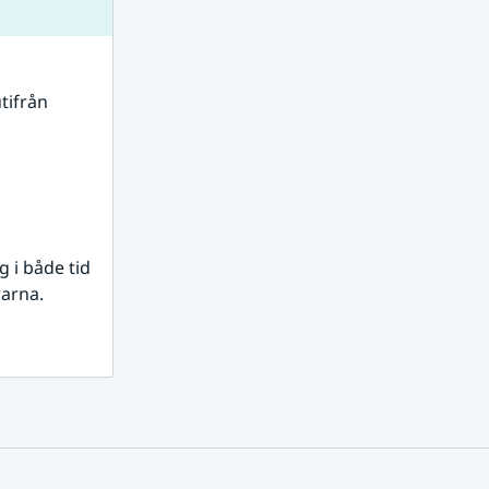
tifrån 
i både tid 
rarna.