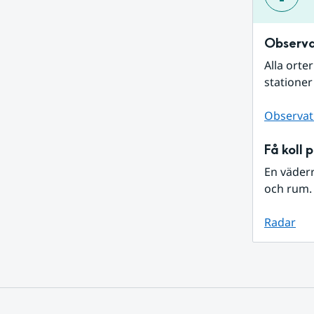
Observa
Alla orte
stationer
Observat
Få koll 
En väder
och rum. 
Radar