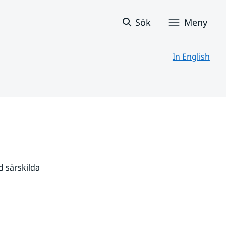
Sök
Meny
In English
 särskilda 