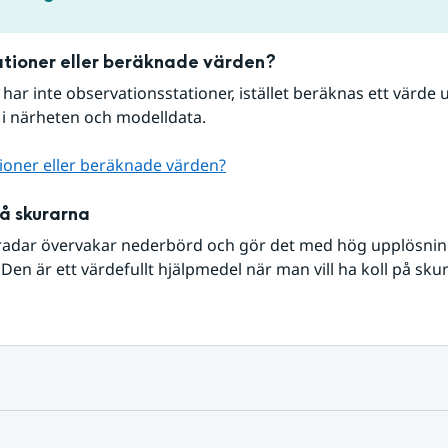
tioner eller beräknade värden?
r har inte observationsstationer, istället beräknas ett värde u
 i närheten och modelldata.
ioner eller beräknade värden?
på skurarna
radar övervakar nederbörd och gör det med hög upplösning 
Den är ett värdefullt hjälpmedel när man vill ha koll på sku