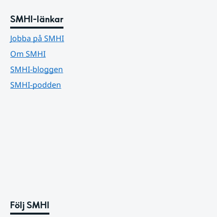
SMHI-länkar
Jobba på SMHI
Om SMHI
SMHI-bloggen
SMHI-podden
Följ SMHI