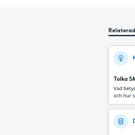
Relaterad
Tolka S
Vad bety
och hur s