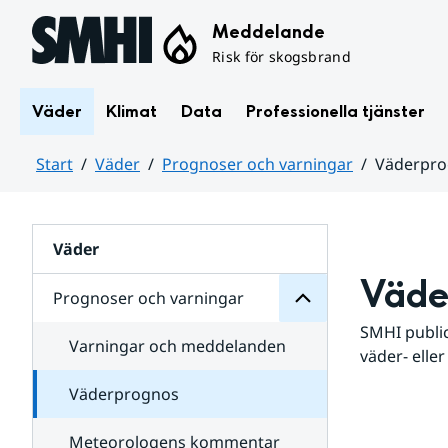
Hoppa till sidans innehåll
Meddelande
Risk för skogsbrand
Väder
Klimat
Data
Professionella tjänster
Start
Väder
Prognoser och varningar
Väderpr
varningar
och
Huvudinnehåll
Prognoser
för
Undersidor
Väder
Väde
Prognoser och varningar
SMHI public
Varningar och meddelanden
väder- eller
Väderprognos
Meteorologens kommentar