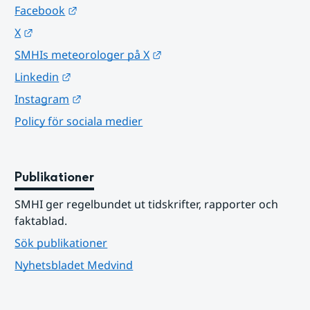
Länk till annan webbplats.
Facebook
Länk till annan webbplats.
X
Länk till annan webbplats.
SMHIs meteorologer på X
Länk till annan webbplats.
Linkedin
Länk till annan webbplats.
Instagram
Policy för sociala medier
Publikationer
SMHI ger regelbundet ut tidskrifter, rapporter och 
faktablad.
Sök publikationer
Nyhetsbladet Medvind