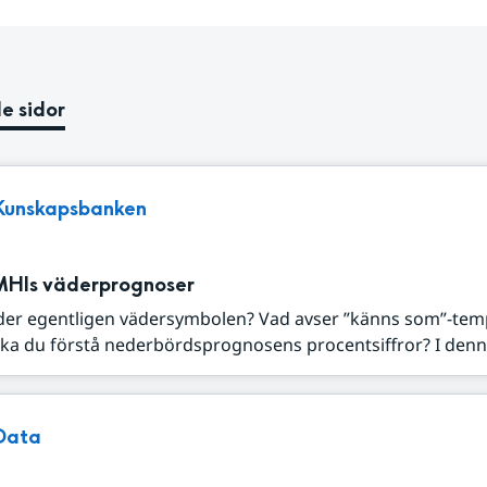
e sidor
Kunskapsbanken
MHIs väderprognoser
der egentligen vädersymbolen? Vad avser ”känns som”-tem
ka du förstå nederbördsprognosens procentsiffror? I denna
Data