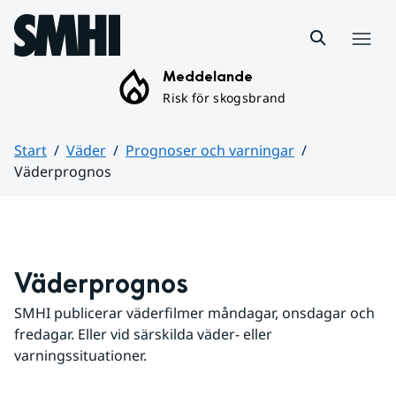
Hoppa till sidans innehåll
Meny
Meddelande
Risk för skogsbrand
Start
Väder
Prognoser och varningar
Väderprognos
Huvudinnehåll
Väderprognos
SMHI publicerar väderfilmer måndagar, onsdagar och 
fredagar. Eller vid särskilda väder- eller 
varningssituationer.