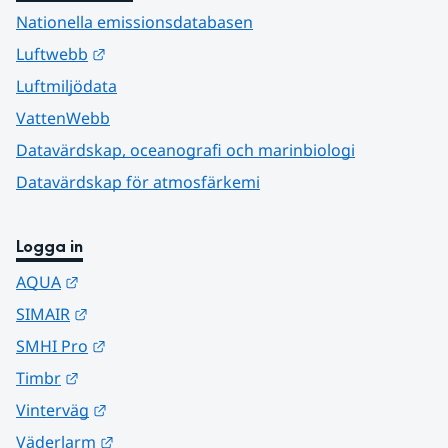
Nationella emissionsdatabasen
Länk till annan webbplats.
Luftwebb
Luftmiljödata
VattenWebb
Datavärdskap, oceanografi och marinbiologi
Datavärdskap för atmosfärkemi
Logga in
Länk till annan webbplats.
AQUA
Länk till annan webbplats.
SIMAIR
Länk till annan webbplats.
SMHI Pro
Länk till annan webbplats.
Timbr
Länk till annan webbplats.
Vinterväg
Länk till annan webbplats.
Väderlarm