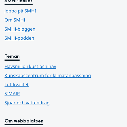
SMHI-länkar
Jobba på SMHI
Om SMHI
SMHI-bloggen
SMHI-podden
Teman
Havsmiljö i kust och hav
Kunskapscentrum för klimatanpassning
Luftkvalitet
SIMAIR
Sjöar och vattendrag
Om webbplatsen