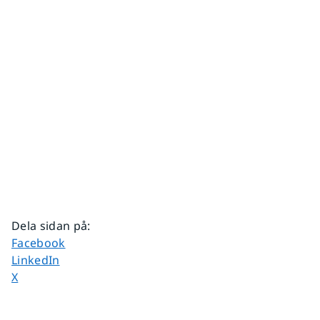
Dela sidan på
:
Dela sidan på
Facebook
Dela sidan på
LinkedIn
Dela sidan på
X