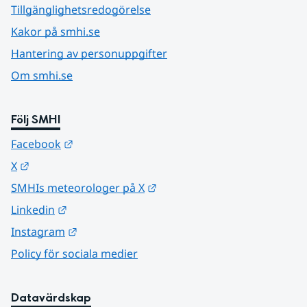
Tillgänglighetsredogörelse
Kakor på smhi.se
Hantering av personuppgifter
Om smhi.se
Följ SMHI
Länk till annan webbplats.
Facebook
Länk till annan webbplats.
X
Länk till annan webbplats.
SMHIs meteorologer på X
Länk till annan webbplats.
Linkedin
Länk till annan webbplats.
Instagram
Policy för sociala medier
Datavärdskap