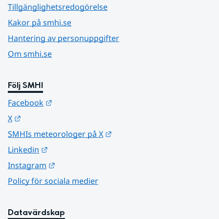
Tillgänglighetsredogörelse
Kakor på smhi.se
Hantering av personuppgifter
Om smhi.se
Följ SMHI
Länk till annan webbplats.
Facebook
Länk till annan webbplats.
X
Länk till annan webbplats.
SMHIs meteorologer på X
Länk till annan webbplats.
Linkedin
Länk till annan webbplats.
Instagram
Policy för sociala medier
Datavärdskap