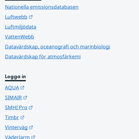
Nationella emissionsdatabasen
Länk till annan webbplats.
Luftwebb
Luftmiljödata
VattenWebb
Datavärdskap, oceanografi och marinbiologi
Datavärdskap för atmosfärkemi
Logga in
Länk till annan webbplats.
AQUA
Länk till annan webbplats.
SIMAIR
Länk till annan webbplats.
SMHI Pro
Länk till annan webbplats.
Timbr
Länk till annan webbplats.
Vinterväg
Länk till annan webbplats.
Väderlarm