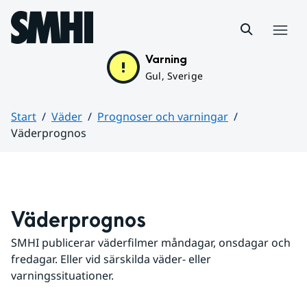
Hoppa till sidans innehåll
Meny
Varning
Gul, Sverige
Start
Väder
Prognoser och varningar
Väderprognos
Huvudinnehåll
Väderprognos
SMHI publicerar väderfilmer måndagar, onsdagar och 
fredagar. Eller vid särskilda väder- eller 
varningssituationer.