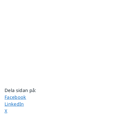
Dela sidan på
:
Dela sidan på
Facebook
Dela sidan på
LinkedIn
Dela sidan på
X