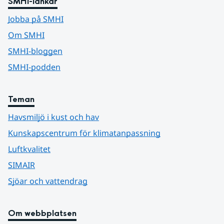
SMHI-länkar
Jobba på SMHI
Om SMHI
SMHI-bloggen
SMHI-podden
Teman
Havsmiljö i kust och hav
Kunskapscentrum för klimatanpassning
Luftkvalitet
SIMAIR
Sjöar och vattendrag
Om webbplatsen