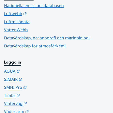
Nationella emissionsdatabasen
Länk till annan webbplats.
Luftwebb
Luftmiljödata
VattenWebb
Datavärdskap, oceanografi och marinbiologi
Datavärdskap för atmosfärkemi
Logga in
Länk till annan webbplats.
AQUA
Länk till annan webbplats.
SIMAIR
Länk till annan webbplats.
SMHI Pro
Länk till annan webbplats.
Timbr
Länk till annan webbplats.
Vinterväg
Länk till annan webbplats.
Väderlarm