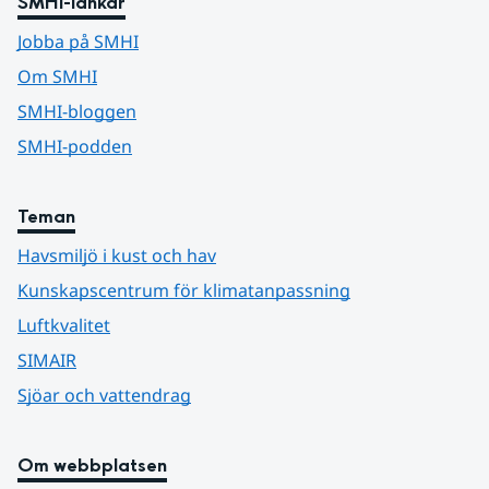
SMHI-länkar
Jobba på SMHI
Om SMHI
SMHI-bloggen
SMHI-podden
Teman
Havsmiljö i kust och hav
Kunskapscentrum för klimatanpassning
Luftkvalitet
SIMAIR
Sjöar och vattendrag
Om webbplatsen