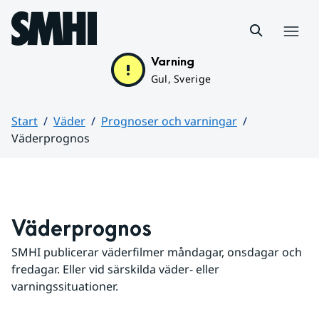
Hoppa till sidans innehåll
Meny
Varning
Gul, Sverige
Start
Väder
Prognoser och varningar
Väderprognos
Huvudinnehåll
Väderprognos
SMHI publicerar väderfilmer måndagar, onsdagar och 
fredagar. Eller vid särskilda väder- eller 
varningssituationer.