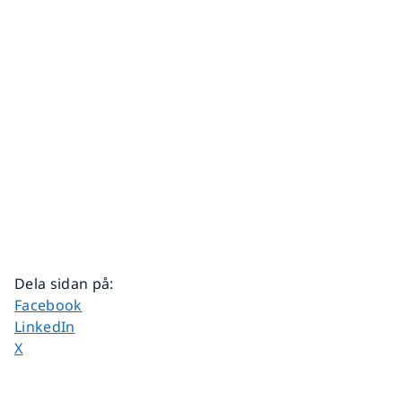
Dela sidan på
:
Dela sidan på
Facebook
Dela sidan på
LinkedIn
Dela sidan på
X