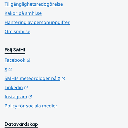
Tillgänglighetsredogörelse
Kakor på smhi.se
Hantering av personuppgifter
Om smhi.se
Följ SMHI
Länk till annan webbplats.
Facebook
Länk till annan webbplats.
X
Länk till annan webbplats.
SMHIs meteorologer på X
Länk till annan webbplats.
Linkedin
Länk till annan webbplats.
Instagram
Policy för sociala medier
Datavärdskap