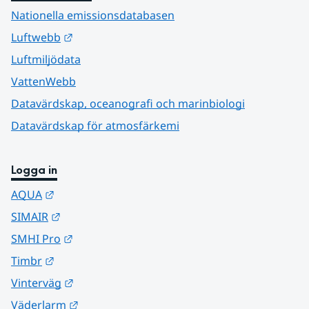
Nationella emissionsdatabasen
Länk till annan webbplats.
Luftwebb
Luftmiljödata
VattenWebb
Datavärdskap, oceanografi och marinbiologi
Datavärdskap för atmosfärkemi
Logga in
Länk till annan webbplats.
AQUA
Länk till annan webbplats.
SIMAIR
Länk till annan webbplats.
SMHI Pro
Länk till annan webbplats.
Timbr
Länk till annan webbplats.
Vinterväg
Länk till annan webbplats.
Väderlarm