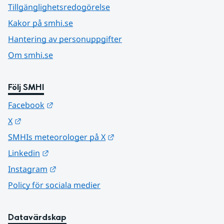
Tillgänglighetsredogörelse
Kakor på smhi.se
Hantering av personuppgifter
Om smhi.se
Följ SMHI
Länk till annan webbplats.
Facebook
Länk till annan webbplats.
X
Länk till annan webbplats.
SMHIs meteorologer på X
Länk till annan webbplats.
Linkedin
Länk till annan webbplats.
Instagram
Policy för sociala medier
Datavärdskap