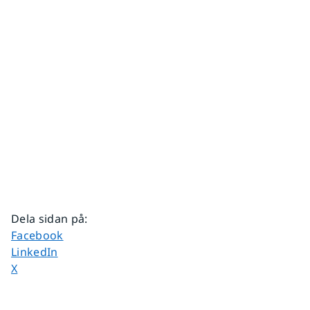
Dela sidan på
:
Dela sidan på
Facebook
Dela sidan på
LinkedIn
Dela sidan på
X