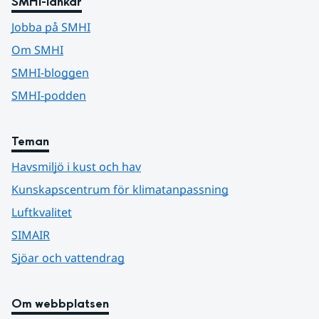
SMHI-länkar
Jobba på SMHI
Om SMHI
SMHI-bloggen
SMHI-podden
Teman
Havsmiljö i kust och hav
Kunskapscentrum för klimatanpassning
Luftkvalitet
SIMAIR
Sjöar och vattendrag
Om webbplatsen