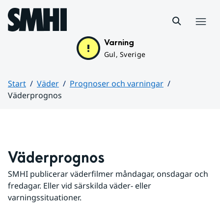
Hoppa till sidans innehåll
Meny
Varning
Gul, Sverige
Start
Väder
Prognoser och varningar
Väderprognos
Huvudinnehåll
Väderprognos
SMHI publicerar väderfilmer måndagar, onsdagar och 
fredagar. Eller vid särskilda väder- eller 
varningssituationer.