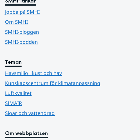
SMHI-länkar
Jobba på SMHI
Om SMHI
SMHI-bloggen
SMHI-podden
Teman
Havsmiljö i kust och hav
Kunskapscentrum för klimatanpassning
Luftkvalitet
SIMAIR
Sjöar och vattendrag
Om webbplatsen