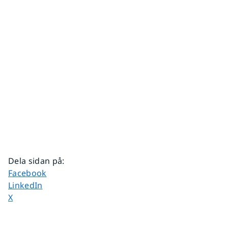
Dela sidan på
:
Dela sidan på
Facebook
Dela sidan på
LinkedIn
Dela sidan på
X