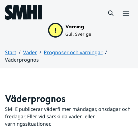
Hoppa till sidans innehåll
Meny
Varning
Gul, Sverige
Start
Väder
Prognoser och varningar
Väderprognos
Huvudinnehåll
Väderprognos
SMHI publicerar väderfilmer måndagar, onsdagar och 
fredagar. Eller vid särskilda väder- eller 
varningssituationer.