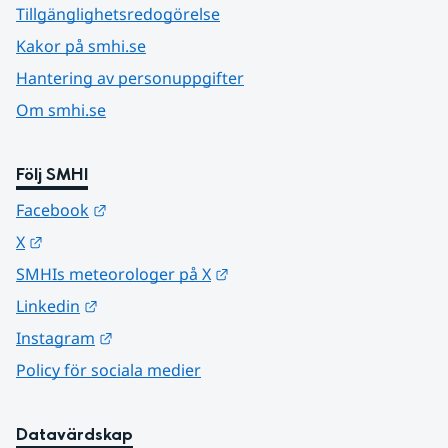
Tillgänglighetsredogörelse
Kakor på smhi.se
Hantering av personuppgifter
Om smhi.se
Följ SMHI
Länk till annan webbplats.
Facebook
Länk till annan webbplats.
X
Länk till annan webbplats.
SMHIs meteorologer på X
Länk till annan webbplats.
Linkedin
Länk till annan webbplats.
Instagram
Policy för sociala medier
Datavärdskap