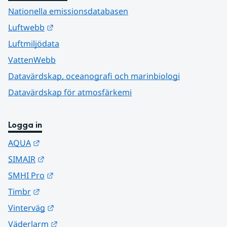
Nationella emissionsdatabasen
Länk till annan webbplats.
Luftwebb
Luftmiljödata
VattenWebb
Datavärdskap, oceanografi och marinbiologi
Datavärdskap för atmosfärkemi
Logga in
Länk till annan webbplats.
AQUA
Länk till annan webbplats.
SIMAIR
Länk till annan webbplats.
SMHI Pro
Länk till annan webbplats.
Timbr
Länk till annan webbplats.
Vinterväg
Länk till annan webbplats.
Väderlarm