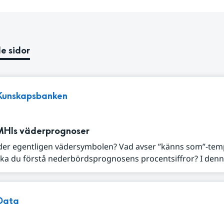
e sidor
Kunskapsbanken
MHIs väderprognoser
der egentligen vädersymbolen? Vad avser ”känns som”-tem
ka du förstå nederbördsprognosens procentsiffror? I denna
Data