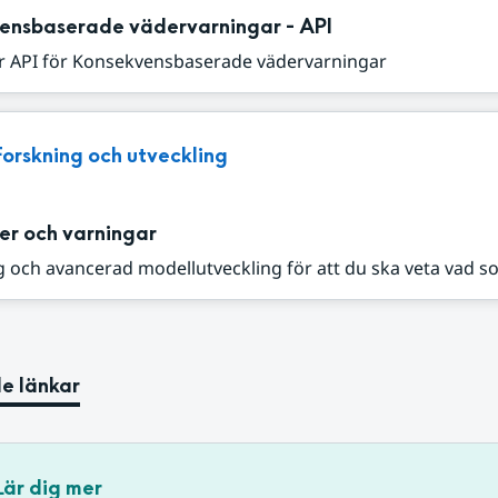
ensbaserade vädervarningar - API
r API för Konsekvensbaserade vädervarningar
Forskning och utveckling
er och varningar
 och avancerad modellutveckling för att du ska veta vad s
e länkar
Lär dig mer