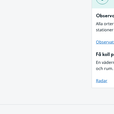
Observa
Alla orte
stationer
Observat
Få koll 
En väder
och rum. 
Radar