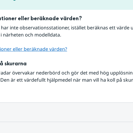
tioner eller beräknade värden?
r har inte observationsstationer, istället beräknas ett värde u
 i närheten och modelldata.
ioner eller beräknade värden?
på skurarna
radar övervakar nederbörd och gör det med hög upplösning 
Den är ett värdefullt hjälpmedel när man vill ha koll på sku