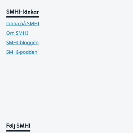
SMHI-länkar
Jobba på SMHI
Om SMHI
SMHI-bloggen
SMHI-podden
Följ SMHI