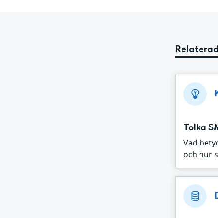
Relaterad
Tolka S
Vad bety
och hur s