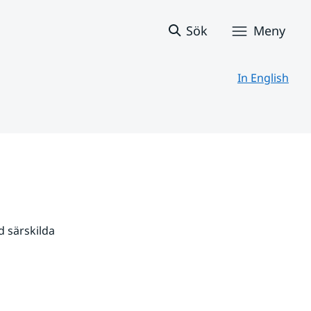
Sök
Meny
In English
 särskilda 