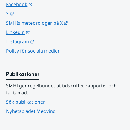
Länk till annan webbplats.
Facebook
Länk till annan webbplats.
X
Länk till annan webbplats.
SMHIs meteorologer på X
Länk till annan webbplats.
Linkedin
Länk till annan webbplats.
Instagram
Policy för sociala medier
Publikationer
SMHI ger regelbundet ut tidskrifter, rapporter och 
faktablad.
Sök publikationer
Nyhetsbladet Medvind