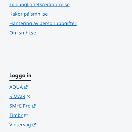
Tillgänglighetsredogörelse
Kakor på smhi.se
Hantering av personuppgifter
Om smhi.se
Logga in
Länk till annan webbplats.
AQUA
Länk till annan webbplats.
SIMAIR
Länk till annan webbplats.
SMHI Pro
Länk till annan webbplats.
Timbr
Länk till annan webbplats.
Vinterväg