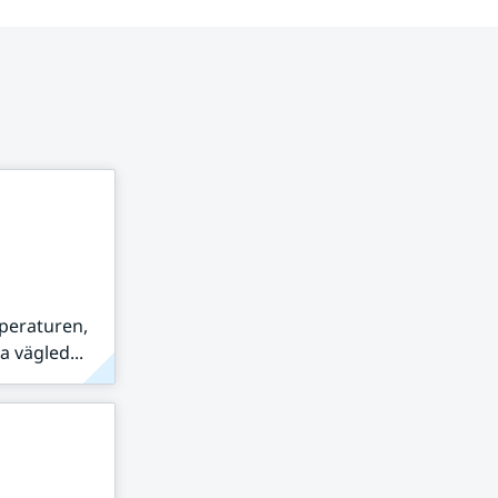
peraturen,
 vägled...