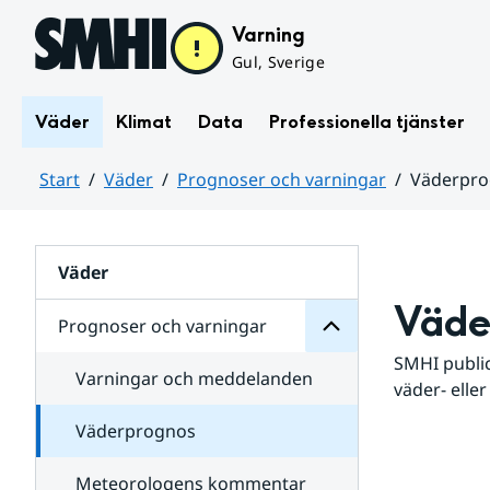
Hoppa till sidans innehåll
Varning
Gul, Sverige
Väder
Klimat
Data
Professionella tjänster
Start
Väder
Prognoser och varningar
Väderpr
varningar
och
Huvudinnehåll
Prognoser
för
Undersidor
Väder
Väde
Prognoser och varningar
SMHI public
Varningar och meddelanden
väder- eller
Väderprognos
Meteorologens kommentar