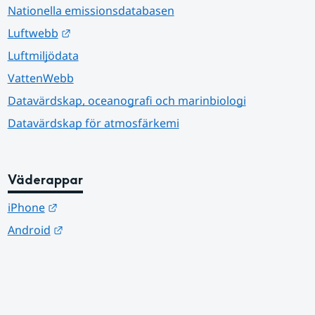
Nationella emissionsdatabasen
Länk till annan webbplats.
Luftwebb
Luftmiljödata
VattenWebb
Datavärdskap, oceanografi och marinbiologi
Datavärdskap för atmosfärkemi
Väderappar
Länk till annan webbplats.
iPhone
Länk till annan webbplats.
Android