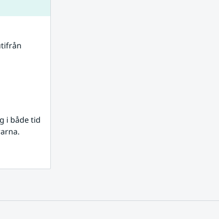
tifrån 
i både tid 
rarna.