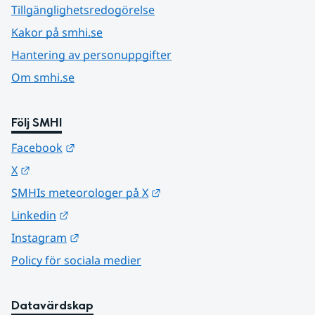
Tillgänglighetsredogörelse
Kakor på smhi.se
Hantering av personuppgifter
Om smhi.se
Följ SMHI
Länk till annan webbplats.
Facebook
Länk till annan webbplats.
X
Länk till annan webbplats.
SMHIs meteorologer på X
Länk till annan webbplats.
Linkedin
Länk till annan webbplats.
Instagram
Policy för sociala medier
Datavärdskap