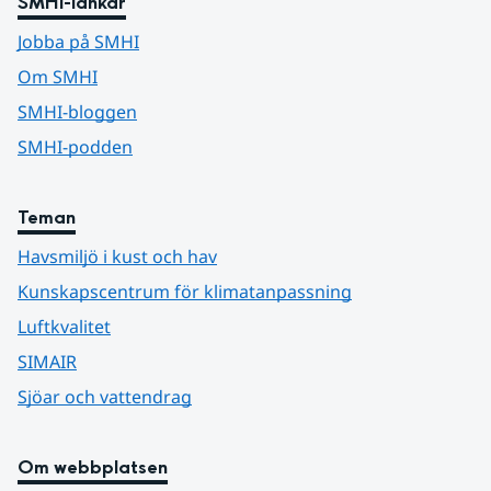
SMHI-länkar
Jobba på SMHI
Om SMHI
SMHI-bloggen
SMHI-podden
Teman
Havsmiljö i kust och hav
Kunskapscentrum för klimatanpassning
Luftkvalitet
SIMAIR
Sjöar och vattendrag
Om webbplatsen