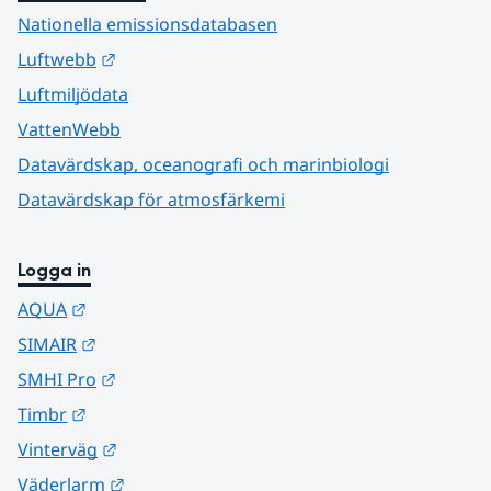
Nationella emissionsdatabasen
Länk till annan webbplats.
Luftwebb
Luftmiljödata
VattenWebb
Datavärdskap, oceanografi och marinbiologi
Datavärdskap för atmosfärkemi
Logga in
Länk till annan webbplats.
AQUA
Länk till annan webbplats.
SIMAIR
Länk till annan webbplats.
SMHI Pro
Länk till annan webbplats.
Timbr
Länk till annan webbplats.
Vinterväg
Länk till annan webbplats.
Väderlarm