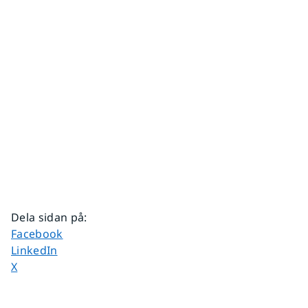
Dela sidan på
:
Dela sidan på
Facebook
Dela sidan på
LinkedIn
Dela sidan på
X