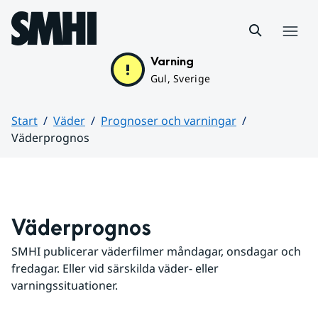
Hoppa till sidans innehåll
Meny
Varning
Gul, Sverige
Start
Väder
Prognoser och varningar
Väderprognos
Huvudinnehåll
Väderprognos
SMHI publicerar väderfilmer måndagar, onsdagar och 
fredagar. Eller vid särskilda väder- eller 
varningssituationer.