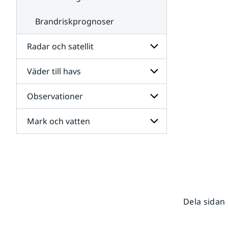
Brandriskprognoser
Radar och satellit
Väder till havs
Undersidor
för
Radar
Observationer
Undersidor
och
för
satellit
Väder
Mark och vatten
Undersidor
till
för
havs
Observationer
Undersidor
för
Mark
och
vatten
Dela sidan