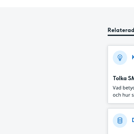
Relaterad
Tolka S
Vad bety
och hur s