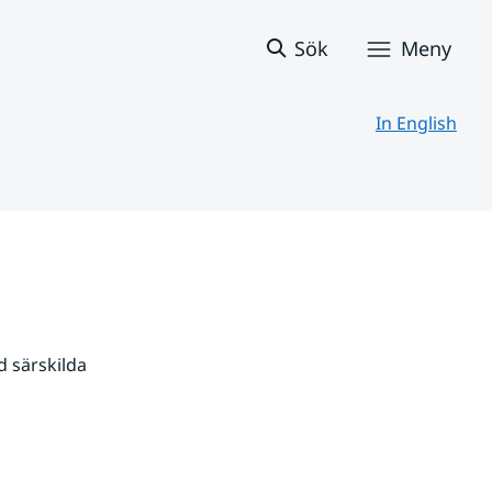
Sök
Meny
In English
 särskilda 