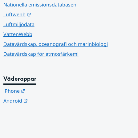
Nationella emissionsdatabasen
Länk till annan webbplats.
Luftwebb
Luftmiljödata
VattenWebb
Datavärdskap, oceanografi och marinbiologi
Datavärdskap för atmosfärkemi
Väderappar
Länk till annan webbplats.
iPhone
Länk till annan webbplats.
Android