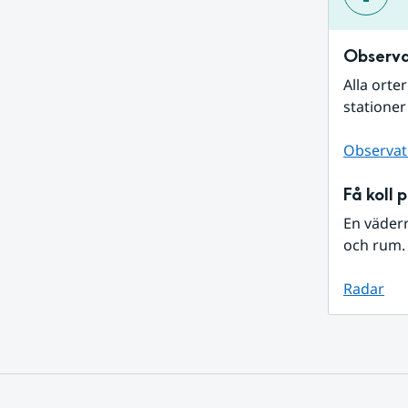
Observa
Alla orte
stationer
Observat
Få koll 
En väder
och rum. 
Radar