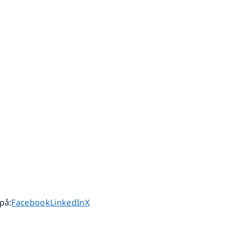
Dela sidan på
Dela sidan på
Dela sidan på
 på
:
Facebook
LinkedIn
X