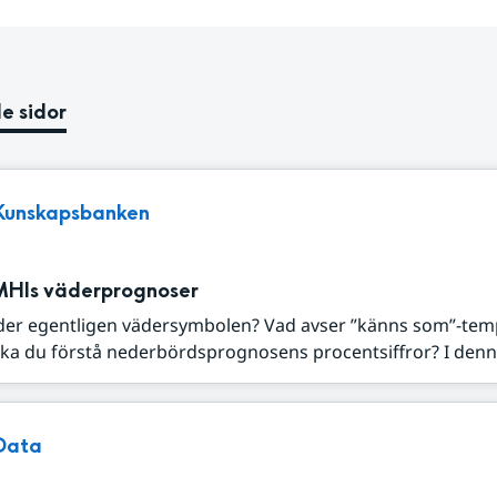
e sidor
Kunskapsbanken
MHIs väderprognoser
der egentligen vädersymbolen? Vad avser ”känns som”-tem
ka du förstå nederbördsprognosens procentsiffror? I denna
Data