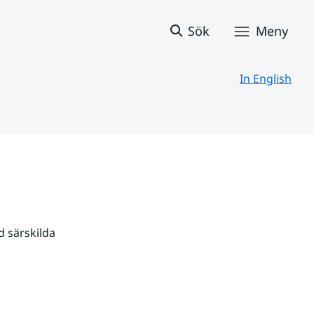
Sök
Meny
In English
 särskilda 