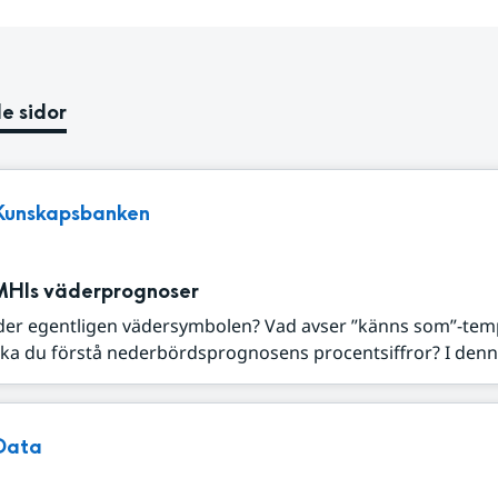
e sidor
Kunskapsbanken
MHIs väderprognoser
der egentligen vädersymbolen? Vad avser ”känns som”-tem
ka du förstå nederbördsprognosens procentsiffror? I denna
Data