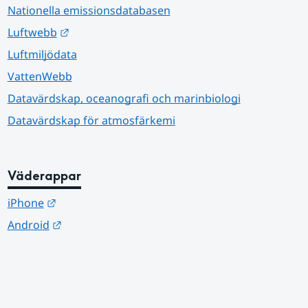
Nationella emissionsdatabasen
Länk till annan webbplats.
Luftwebb
Luftmiljödata
VattenWebb
Datavärdskap, oceanografi och marinbiologi
Datavärdskap för atmosfärkemi
Väderappar
Länk till annan webbplats.
iPhone
Länk till annan webbplats.
Android