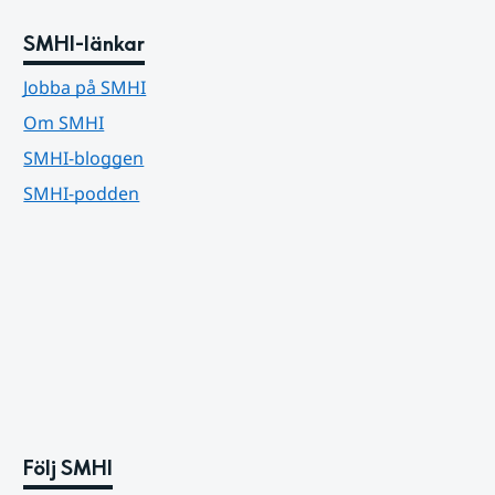
SMHI-länkar
Jobba på SMHI
Om SMHI
SMHI-bloggen
SMHI-podden
Följ SMHI