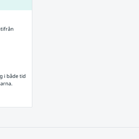
tifrån 
i både tid 
rarna.