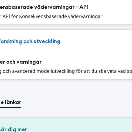
ensbaserade vädervarningar - API
r API för Konsekvensbaserade vädervarningar
Forskning och utveckling
er och varningar
 och avancerad modellutveckling för att du ska veta vad s
e länkar
Lär dig mer