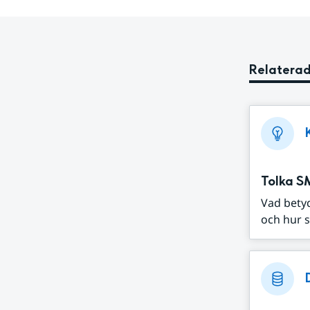
Relaterad
Tolka S
Vad bety
och hur s