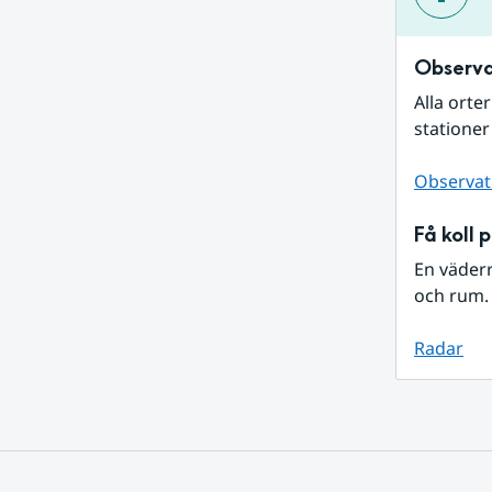
Observa
Alla orte
stationer
Observat
Få koll 
En väder
och rum. 
Radar