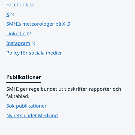
Länk till annan webbplats.
Facebook
Länk till annan webbplats.
X
Länk till annan webbplats.
SMHIs meteorologer på X
Länk till annan webbplats.
Linkedin
Länk till annan webbplats.
Instagram
Policy för sociala medier
Publikationer
SMHI ger regelbundet ut tidskrifter, rapporter och 
faktablad.
Sök publikationer
Nyhetsbladet Medvind