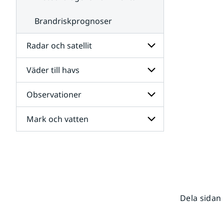
Brandriskprognoser
Radar och satellit
Väder till havs
Undersidor
för
Radar
Observationer
Undersidor
och
för
satellit
Väder
Mark och vatten
Undersidor
till
för
havs
Observationer
Undersidor
för
Mark
och
vatten
Dela sidan