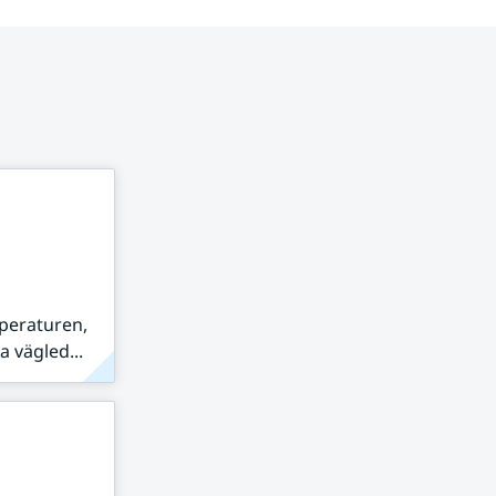
peraturen,
 vägled...