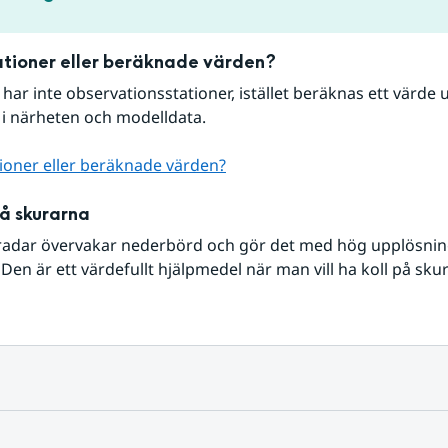
tioner eller beräknade värden?
r har inte observationsstationer, istället beräknas ett värde u
 i närheten och modelldata.
ioner eller beräknade värden?
på skurarna
radar övervakar nederbörd och gör det med hög upplösning 
Den är ett värdefullt hjälpmedel när man vill ha koll på sku