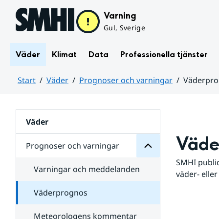
Hoppa till sidans innehåll
Varning
Gul, Sverige
Väder
Klimat
Data
Professionella tjänster
Start
Väder
Prognoser och varningar
Väderpr
varningar
och
Huvudinnehåll
Prognoser
för
Undersidor
Väder
Väde
Prognoser och varningar
SMHI public
Varningar och meddelanden
väder- eller
Väderprognos
Meteorologens kommentar