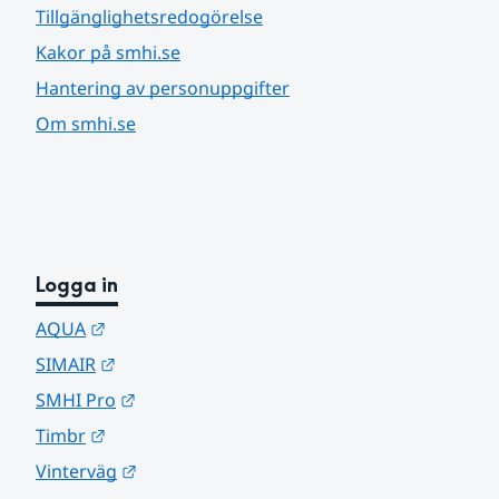
Tillgänglighetsredogörelse
Kakor på smhi.se
Hantering av personuppgifter
Om smhi.se
Logga in
Länk till annan webbplats.
AQUA
Länk till annan webbplats.
SIMAIR
Länk till annan webbplats.
SMHI Pro
Länk till annan webbplats.
Timbr
Länk till annan webbplats.
Vinterväg