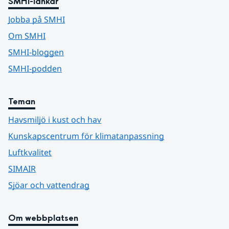
SMHI-länkar
Jobba på SMHI
Om SMHI
SMHI-bloggen
SMHI-podden
Teman
Havsmiljö i kust och hav
Kunskapscentrum för klimatanpassning
Luftkvalitet
SIMAIR
Sjöar och vattendrag
Om webbplatsen