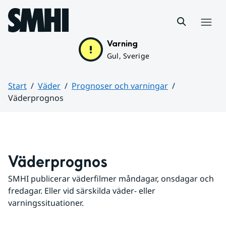
Hoppa till sidans innehåll
Meny
Varning
Gul, Sverige
Start
Väder
Prognoser och varningar
Väderprognos
Huvudinnehåll
Väderprognos
SMHI publicerar väderfilmer måndagar, onsdagar och 
fredagar. Eller vid särskilda väder- eller 
varningssituationer.