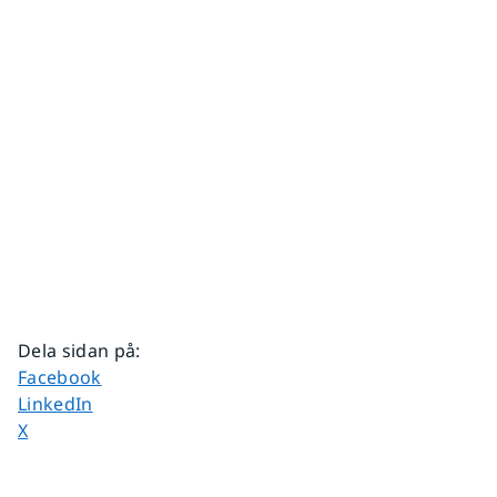
Dela sidan på
:
Dela sidan på
Facebook
Dela sidan på
LinkedIn
Dela sidan på
X