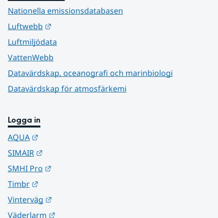
Nationella emissionsdatabasen
Länk till annan webbplats.
Luftwebb
Luftmiljödata
VattenWebb
Datavärdskap, oceanografi och marinbiologi
Datavärdskap för atmosfärkemi
Logga in
Länk till annan webbplats.
AQUA
Länk till annan webbplats.
SIMAIR
Länk till annan webbplats.
SMHI Pro
Länk till annan webbplats.
Timbr
Länk till annan webbplats.
Vinterväg
Länk till annan webbplats.
Väderlarm