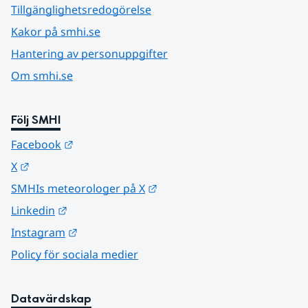
Tillgänglighetsredogörelse
Kakor på smhi.se
Hantering av personuppgifter
Om smhi.se
Följ SMHI
Länk till annan webbplats.
Facebook
Länk till annan webbplats.
X
Länk till annan webbplats.
SMHIs meteorologer på X
Länk till annan webbplats.
Linkedin
Länk till annan webbplats.
Instagram
Policy för sociala medier
Datavärdskap