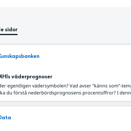
e sidor
Kunskapsbanken
MHIs väderprognoser
der egentligen vädersymbolen? Vad avser ”känns som”-tem
ka du förstå nederbördsprognosens procentsiffror? I denna
Data