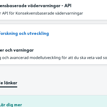
ensbaserade vädervarningar - API
r API för Konsekvensbaserade vädervarningar
Forskning och utveckling
er och varningar
 och avancerad modellutveckling för att du ska veta vad s
e länkar
Lär dig mer