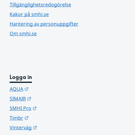
Tillgänglighetsredogörelse
Kakor på smhi.se
Hantering av personuppgifter
Om smhi.se
Logga in
Länk till annan webbplats.
AQUA
Länk till annan webbplats.
SIMAIR
Länk till annan webbplats.
SMHI Pro
Länk till annan webbplats.
Timbr
Länk till annan webbplats.
Vinterväg