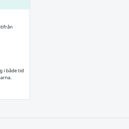
tifrån 
i både tid 
rarna.