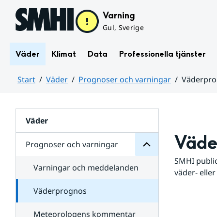
Hoppa till sidans innehåll
Varning
Gul, Sverige
Väder
Klimat
Data
Professionella tjänster
Start
Väder
Prognoser och varningar
Väderpr
varningar
och
Huvudinnehåll
Prognoser
för
Undersidor
Väder
Väde
Prognoser och varningar
SMHI public
Varningar och meddelanden
väder- eller
Väderprognos
Meteorologens kommentar