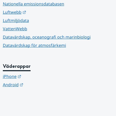
Nationella emissionsdatabasen
Länk till annan webbplats.
Luftwebb
Luftmiljödata
VattenWebb
Datavärdskap, oceanografi och marinbiologi
Datavärdskap för atmosfärkemi
Väderappar
Länk till annan webbplats.
iPhone
Länk till annan webbplats.
Android