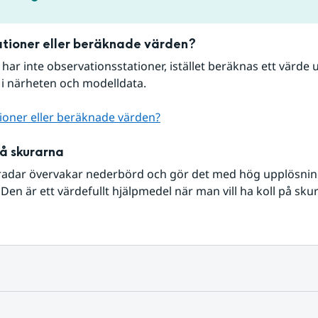
tioner eller beräknade värden?
r har inte observationsstationer, istället beräknas ett värde u
 i närheten och modelldata.
ioner eller beräknade värden?
på skurarna
radar övervakar nederbörd och gör det med hög upplösning 
Den är ett värdefullt hjälpmedel när man vill ha koll på sku