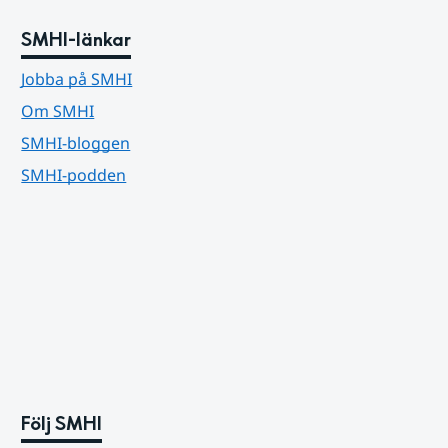
SMHI-länkar
Jobba på SMHI
Om SMHI
SMHI-bloggen
SMHI-podden
Följ SMHI