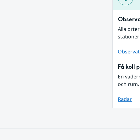
Observa
Alla orte
stationer
Observat
Få koll 
En väder
och rum. 
Radar