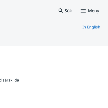
Sök
Meny
In English
 särskilda 