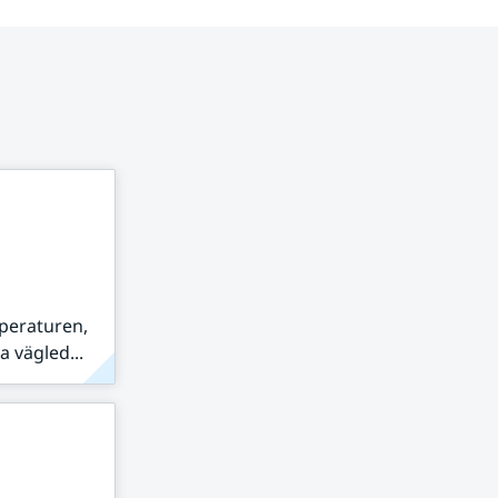
peraturen,
 vägled...