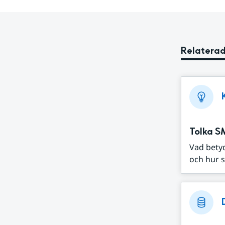
Relaterad
Tolka S
Vad bety
och hur s