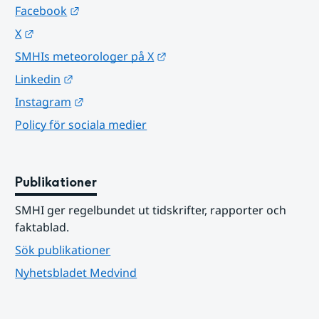
Länk till annan webbplats.
Facebook
Länk till annan webbplats.
X
Länk till annan webbplats.
SMHIs meteorologer på X
Länk till annan webbplats.
Linkedin
Länk till annan webbplats.
Instagram
Policy för sociala medier
Publikationer
SMHI ger regelbundet ut tidskrifter, rapporter och 
faktablad.
Sök publikationer
Nyhetsbladet Medvind