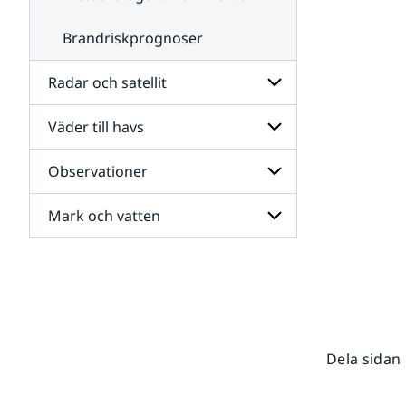
Brandriskprognoser
Radar och satellit
Väder till havs
Undersidor
för
Radar
Observationer
Undersidor
och
för
satellit
Väder
Mark och vatten
Undersidor
till
för
havs
Observationer
Undersidor
för
Mark
och
vatten
Dela sidan