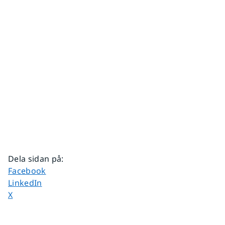
Dela sidan på
:
Dela sidan på
Facebook
Dela sidan på
LinkedIn
Dela sidan på
X