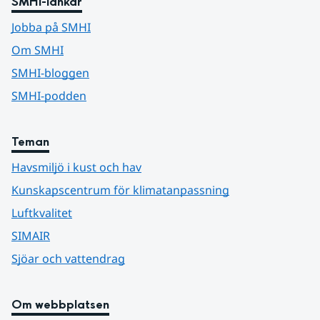
SMHI-länkar
Jobba på SMHI
Om SMHI
SMHI-bloggen
SMHI-podden
Teman
Havsmiljö i kust och hav
Kunskapscentrum för klimatanpassning
Luftkvalitet
SIMAIR
Sjöar och vattendrag
Om webbplatsen