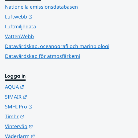
Nationella emissionsdatabasen
Länk till annan webbplats.
Luftwebb
Luftmiljödata
VattenWebb
Datavärdskap, oceanografi och marinbiologi
Datavärdskap för atmosfärkemi
Logga in
Länk till annan webbplats.
AQUA
Länk till annan webbplats.
SIMAIR
Länk till annan webbplats.
SMHI Pro
Länk till annan webbplats.
Timbr
Länk till annan webbplats.
Vinterväg
Länk till annan webbplats.
Väderlarm