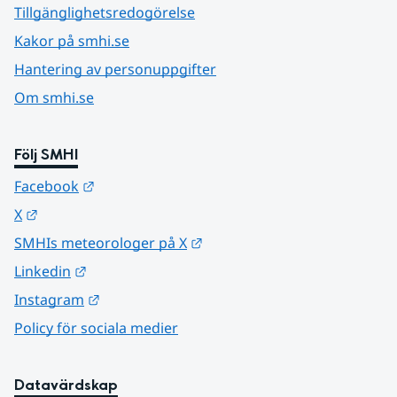
Tillgänglighetsredogörelse
Kakor på smhi.se
Hantering av personuppgifter
Om smhi.se
Följ SMHI
Länk till annan webbplats.
Facebook
Länk till annan webbplats.
X
Länk till annan webbplats.
SMHIs meteorologer på X
Länk till annan webbplats.
Linkedin
Länk till annan webbplats.
Instagram
Policy för sociala medier
Datavärdskap