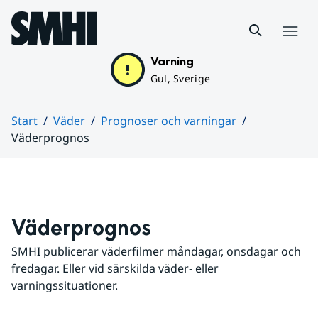
Hoppa till sidans innehåll
Meny
Varning
Gul, Sverige
Start
Väder
Prognoser och varningar
Väderprognos
Huvudinnehåll
Väderprognos
SMHI publicerar väderfilmer måndagar, onsdagar och 
fredagar. Eller vid särskilda väder- eller 
varningssituationer.