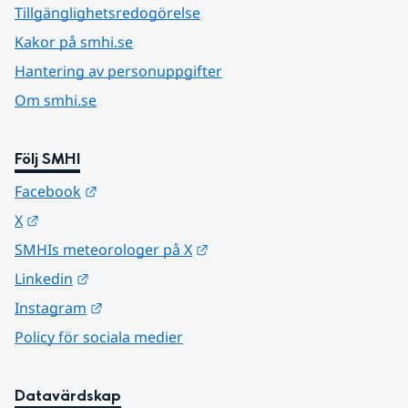
Tillgänglighetsredogörelse
Kakor på smhi.se
Hantering av personuppgifter
Om smhi.se
Följ SMHI
Länk till annan webbplats.
Facebook
Länk till annan webbplats.
X
Länk till annan webbplats.
SMHIs meteorologer på X
Länk till annan webbplats.
Linkedin
Länk till annan webbplats.
Instagram
Policy för sociala medier
Datavärdskap