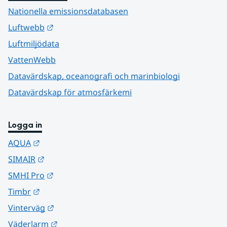
Nationella emissionsdatabasen
Länk till annan webbplats.
Luftwebb
Luftmiljödata
VattenWebb
Datavärdskap, oceanografi och marinbiologi
Datavärdskap för atmosfärkemi
Logga in
Länk till annan webbplats.
AQUA
Länk till annan webbplats.
SIMAIR
Länk till annan webbplats.
SMHI Pro
Länk till annan webbplats.
Timbr
Länk till annan webbplats.
Vinterväg
Länk till annan webbplats.
Väderlarm