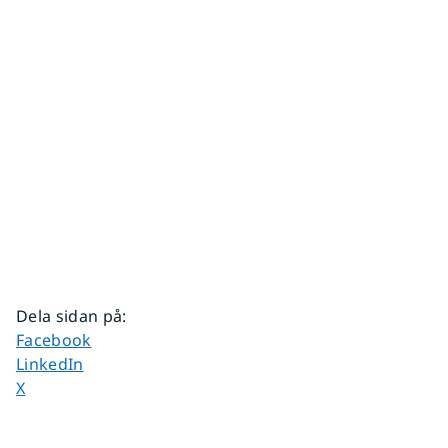
Dela sidan på
:
Dela sidan på
Facebook
Dela sidan på
LinkedIn
Dela sidan på
X