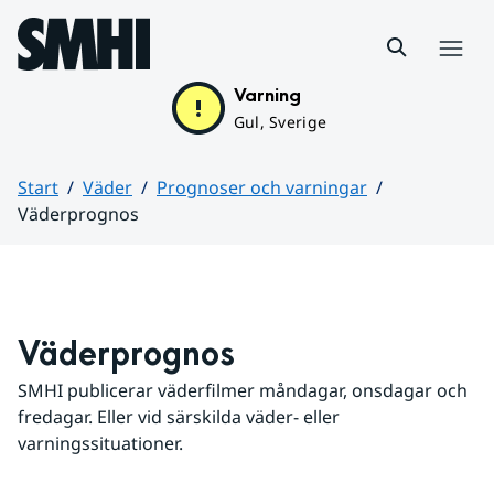
Hoppa till sidans innehåll
Meny
Varning
Gul, Sverige
Start
Väder
Prognoser och varningar
Väderprognos
Huvudinnehåll
Väderprognos
SMHI publicerar väderfilmer måndagar, onsdagar och 
fredagar. Eller vid särskilda väder- eller 
varningssituationer.