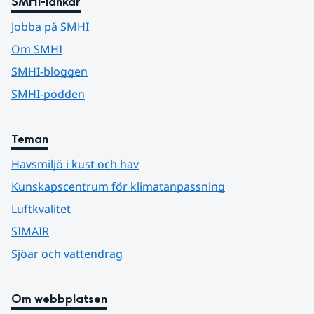
SMHI-länkar
Jobba på SMHI
Om SMHI
SMHI-bloggen
SMHI-podden
Teman
Havsmiljö i kust och hav
Kunskapscentrum för klimatanpassning
Luftkvalitet
SIMAIR
Sjöar och vattendrag
Om webbplatsen