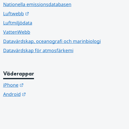
Nationella emissionsdatabasen
Länk till annan webbplats.
Luftwebb
Luftmiljödata
VattenWebb
Datavärdskap, oceanografi och marinbiologi
Datavärdskap för atmosfärkemi
Väderappar
Länk till annan webbplats.
iPhone
Länk till annan webbplats.
Android