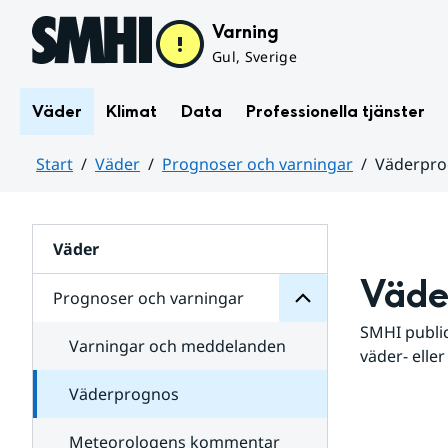
Hoppa till sidans innehåll
Varning
Gul, Sverige
Väder
Klimat
Data
Professionella tjänster
Start
Väder
Prognoser och varningar
Väderpr
varningar
och
Huvudinnehåll
Prognoser
för
Undersidor
Väder
Väde
Prognoser och varningar
SMHI public
Varningar och meddelanden
väder- eller
Väderprognos
Meteorologens kommentar