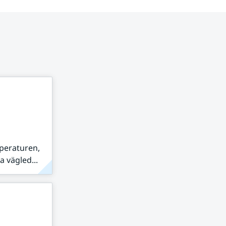
peraturen,
 vägled...