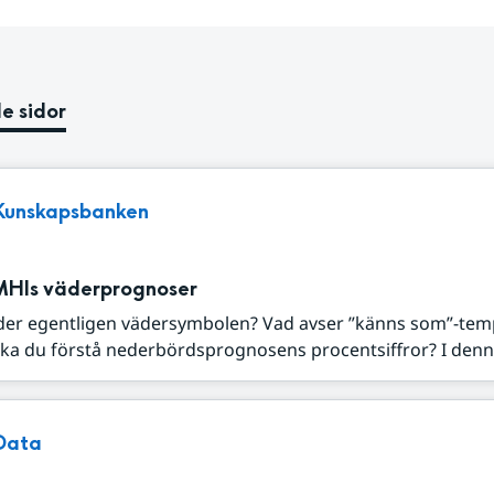
e sidor
Kunskapsbanken
MHIs väderprognoser
der egentligen vädersymbolen? Vad avser ”känns som”-tem
ka du förstå nederbördsprognosens procentsiffror? I denna
Data