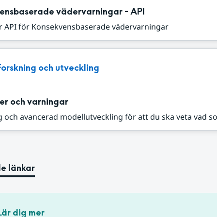
ensbaserade vädervarningar - API
r API för Konsekvensbaserade vädervarningar
Forskning och utveckling
er och varningar
 och avancerad modellutveckling för att du ska veta vad s
e länkar
Lär dig mer