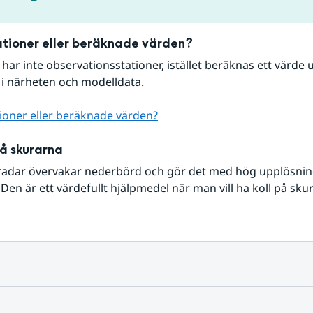
tioner eller beräknade värden?
r har inte observationsstationer, istället beräknas ett värde u
 i närheten och modelldata.
ioner eller beräknade värden?
på skurarna
radar övervakar nederbörd och gör det med hög upplösning 
Den är ett värdefullt hjälpmedel när man vill ha koll på sku