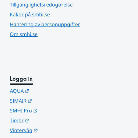
Tillgänglighetsredogörelse
Kakor på smhi.se
Hantering av personuppgifter
Om smhi.se
Logga in
Länk till annan webbplats.
AQUA
Länk till annan webbplats.
SIMAIR
Länk till annan webbplats.
SMHI Pro
Länk till annan webbplats.
Timbr
Länk till annan webbplats.
Vinterväg