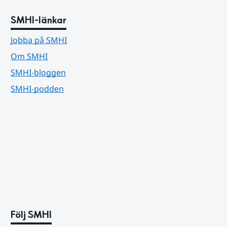
SMHI-länkar
Jobba på SMHI
Om SMHI
SMHI-bloggen
SMHI-podden
Följ SMHI