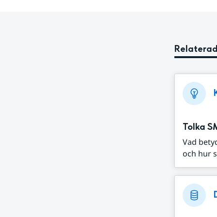
Relaterad
Tolka S
Vad bety
och hur s