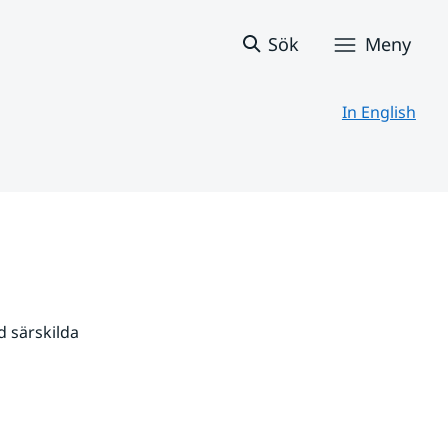
Sök
Meny
In English
 särskilda 