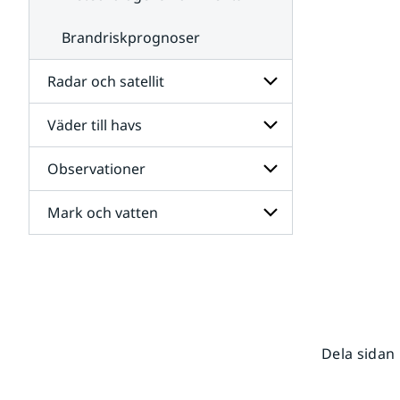
Brandriskprognoser
Radar och satellit
Väder till havs
Undersidor
för
Radar
Observationer
Undersidor
och
för
satellit
Väder
Mark och vatten
Undersidor
till
för
havs
Observationer
Undersidor
för
Mark
och
vatten
Dela sidan