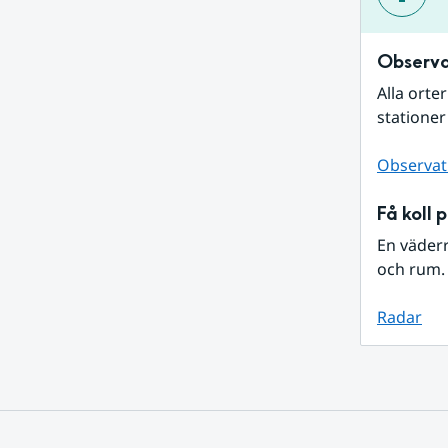
Observa
Alla orte
stationer
Observat
Få koll 
En väder
och rum. 
Radar