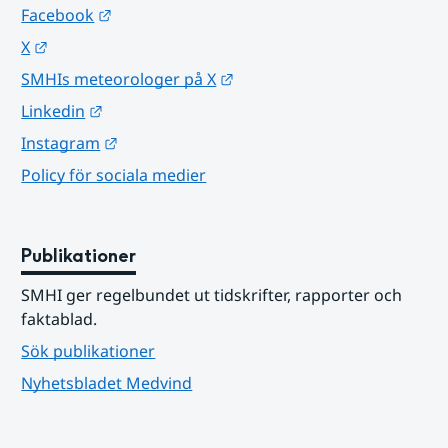
Länk till annan webbplats.
Facebook
Länk till annan webbplats.
X
Länk till annan webbplats.
SMHIs meteorologer på X
Länk till annan webbplats.
Linkedin
Länk till annan webbplats.
Instagram
Policy för sociala medier
Publikationer
SMHI ger regelbundet ut tidskrifter, rapporter och 
faktablad.
Sök publikationer
Nyhetsbladet Medvind