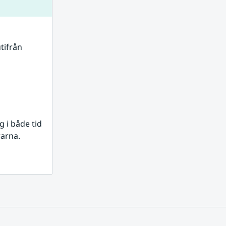
tifrån 
i både tid 
rarna.