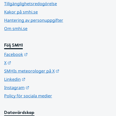
Tillgänglighetsredogörelse
Kakor på smhi.se
Hantering av personuppgifter
Om smhi.se
Följ SMHI
Länk till annan webbplats.
Facebook
Länk till annan webbplats.
X
Länk till annan webbplats.
SMHIs meteorologer på X
Länk till annan webbplats.
Linkedin
Länk till annan webbplats.
Instagram
Policy för sociala medier
Datavärdskap