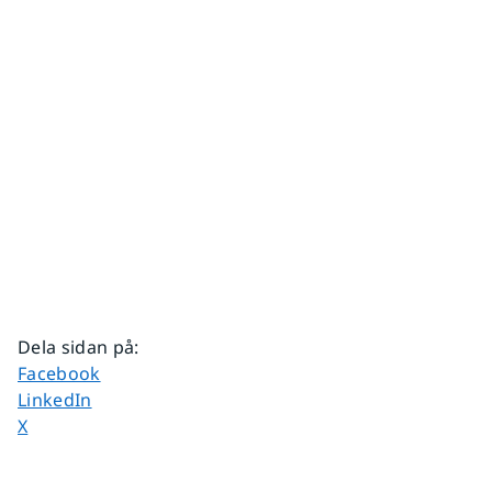
Dela sidan på
:
Dela sidan på
Facebook
Dela sidan på
LinkedIn
Dela sidan på
X