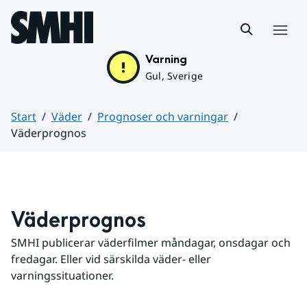
Hoppa till sidans innehåll
Meny
Varning
Gul, Sverige
Start
Väder
Prognoser och varningar
Väderprognos
Huvudinnehåll
Väderprognos
SMHI publicerar väderfilmer måndagar, onsdagar och 
fredagar. Eller vid särskilda väder- eller 
varningssituationer.