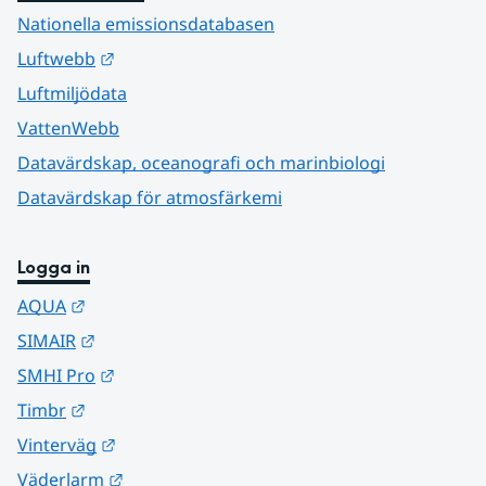
Nationella emissionsdatabasen
Länk till annan webbplats.
Luftwebb
Luftmiljödata
VattenWebb
Datavärdskap, oceanografi och marinbiologi
Datavärdskap för atmosfärkemi
Logga in
Länk till annan webbplats.
AQUA
Länk till annan webbplats.
SIMAIR
Länk till annan webbplats.
SMHI Pro
Länk till annan webbplats.
Timbr
Länk till annan webbplats.
Vinterväg
Länk till annan webbplats.
Väderlarm