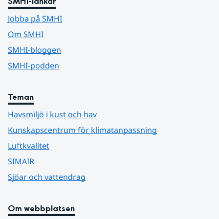
SMHI-länkar
Jobba på SMHI
Om SMHI
SMHI-bloggen
SMHI-podden
Teman
Havsmiljö i kust och hav
Kunskapscentrum för klimatanpassning
Luftkvalitet
SIMAIR
Sjöar och vattendrag
Om webbplatsen