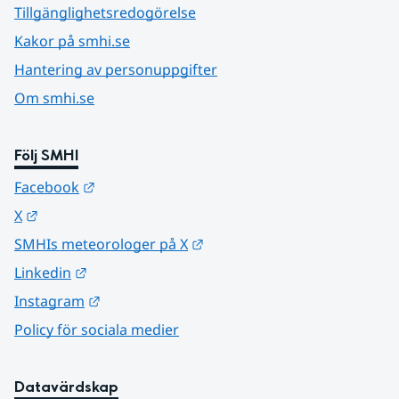
Tillgänglighetsredogörelse
Kakor på smhi.se
Hantering av personuppgifter
Om smhi.se
Följ SMHI
Länk till annan webbplats.
Facebook
Länk till annan webbplats.
X
Länk till annan webbplats.
SMHIs meteorologer på X
Länk till annan webbplats.
Linkedin
Länk till annan webbplats.
Instagram
Policy för sociala medier
Datavärdskap