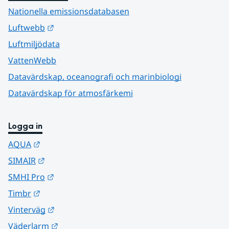
Nationella emissionsdatabasen
Länk till annan webbplats.
Luftwebb
Luftmiljödata
VattenWebb
Datavärdskap, oceanografi och marinbiologi
Datavärdskap för atmosfärkemi
Logga in
Länk till annan webbplats.
AQUA
Länk till annan webbplats.
SIMAIR
Länk till annan webbplats.
SMHI Pro
Länk till annan webbplats.
Timbr
Länk till annan webbplats.
Vinterväg
Länk till annan webbplats.
Väderlarm