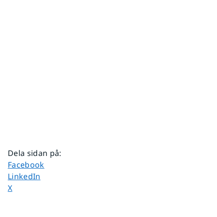
Dela sidan på
:
Dela sidan på
Facebook
Dela sidan på
LinkedIn
Dela sidan på
X