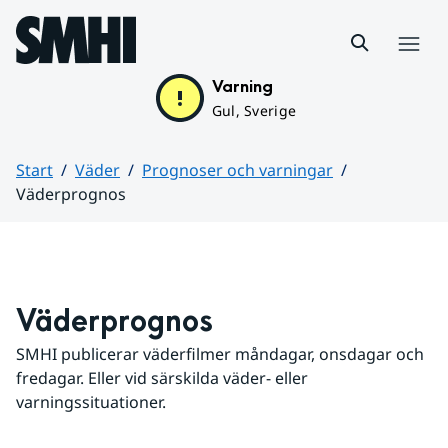
Hoppa till sidans innehåll
Meny
Varning
Gul, Sverige
Start
Väder
Prognoser och varningar
Väderprognos
Huvudinnehåll
Väderprognos
SMHI publicerar väderfilmer måndagar, onsdagar och 
fredagar. Eller vid särskilda väder- eller 
varningssituationer.