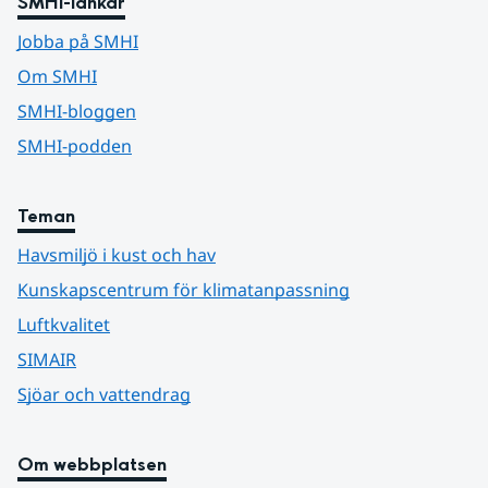
SMHI-länkar
Jobba på SMHI
Om SMHI
SMHI-bloggen
SMHI-podden
Teman
Havsmiljö i kust och hav
Kunskapscentrum för klimatanpassning
Luftkvalitet
SIMAIR
Sjöar och vattendrag
Om webbplatsen