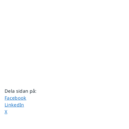
Dela sidan på
:
Dela sidan på
Facebook
Dela sidan på
LinkedIn
Dela sidan på
X