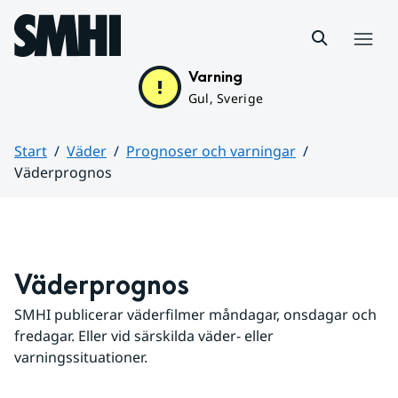
Hoppa till sidans innehåll
Meny
Varning
Gul, Sverige
Start
Väder
Prognoser och varningar
Väderprognos
Huvudinnehåll
Väderprognos
SMHI publicerar väderfilmer måndagar, onsdagar och 
fredagar. Eller vid särskilda väder- eller 
varningssituationer.