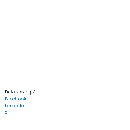
Dela sidan på
:
Dela sidan på
Facebook
Dela sidan på
LinkedIn
Dela sidan på
X