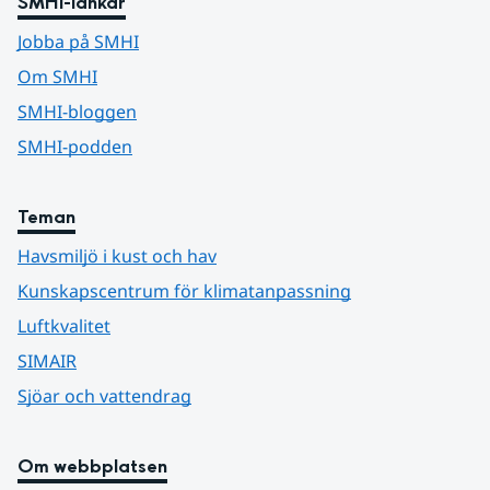
SMHI-länkar
Jobba på SMHI
Om SMHI
SMHI-bloggen
SMHI-podden
Teman
Havsmiljö i kust och hav
Kunskapscentrum för klimatanpassning
Luftkvalitet
SIMAIR
Sjöar och vattendrag
Om webbplatsen