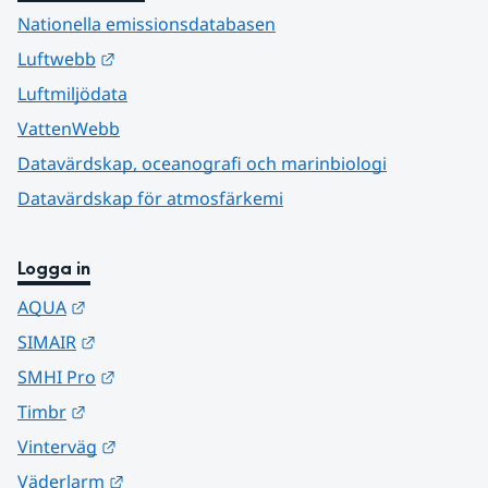
Nationella emissionsdatabasen
Länk till annan webbplats.
Luftwebb
Luftmiljödata
VattenWebb
Datavärdskap, oceanografi och marinbiologi
Datavärdskap för atmosfärkemi
Logga in
Länk till annan webbplats.
AQUA
Länk till annan webbplats.
SIMAIR
Länk till annan webbplats.
SMHI Pro
Länk till annan webbplats.
Timbr
Länk till annan webbplats.
Vinterväg
Länk till annan webbplats.
Väderlarm