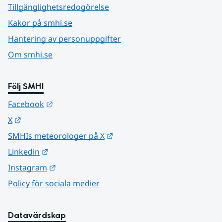
Tillgänglighetsredogörelse
Kakor på smhi.se
Hantering av personuppgifter
Om smhi.se
Följ SMHI
Länk till annan webbplats.
Facebook
Länk till annan webbplats.
X
Länk till annan webbplats.
SMHIs meteorologer på X
Länk till annan webbplats.
Linkedin
Länk till annan webbplats.
Instagram
Policy för sociala medier
Datavärdskap