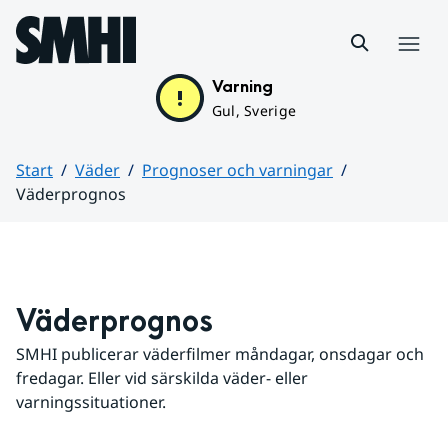
Hoppa till sidans innehåll
Meny
Varning
Gul, Sverige
Start
Väder
Prognoser och varningar
Väderprognos
Huvudinnehåll
Väderprognos
SMHI publicerar väderfilmer måndagar, onsdagar och 
fredagar. Eller vid särskilda väder- eller 
varningssituationer.