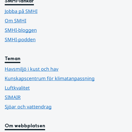
SMHI-länkar
Jobba på SMHI
Om SMHI
SMHI-bloggen
SMHI-podden
Teman
Havsmiljö i kust och hav
Kunskapscentrum för klimatanpassning
Luftkvalitet
SIMAIR
Sjöar och vattendrag
Om webbplatsen