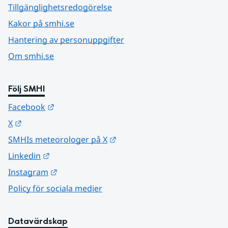
Tillgänglighetsredogörelse
Kakor på smhi.se
Hantering av personuppgifter
Om smhi.se
Följ SMHI
Länk till annan webbplats.
Facebook
Länk till annan webbplats.
X
Länk till annan webbplats.
SMHIs meteorologer på X
Länk till annan webbplats.
Linkedin
Länk till annan webbplats.
Instagram
Policy för sociala medier
Datavärdskap