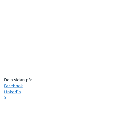
Dela sidan på
:
Dela sidan på
Facebook
Dela sidan på
LinkedIn
Dela sidan på
X