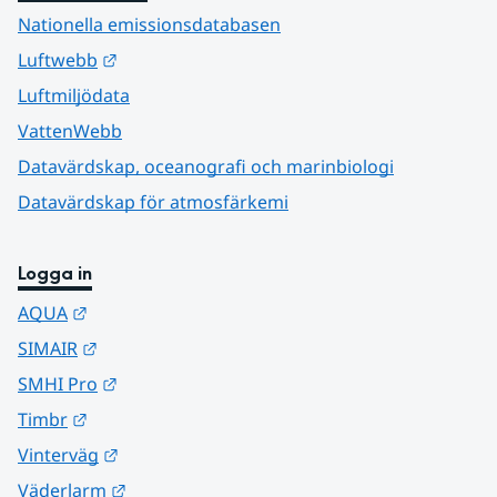
Nationella emissionsdatabasen
Länk till annan webbplats.
Luftwebb
Luftmiljödata
VattenWebb
Datavärdskap, oceanografi och marinbiologi
Datavärdskap för atmosfärkemi
Logga in
Länk till annan webbplats.
AQUA
Länk till annan webbplats.
SIMAIR
Länk till annan webbplats.
SMHI Pro
Länk till annan webbplats.
Timbr
Länk till annan webbplats.
Vinterväg
Länk till annan webbplats.
Väderlarm