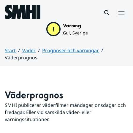
Hoppa till sidans innehåll
Meny
Varning
Gul, Sverige
Start
Väder
Prognoser och varningar
Väderprognos
Huvudinnehåll
Väderprognos
SMHI publicerar väderfilmer måndagar, onsdagar och 
fredagar. Eller vid särskilda väder- eller 
varningssituationer.