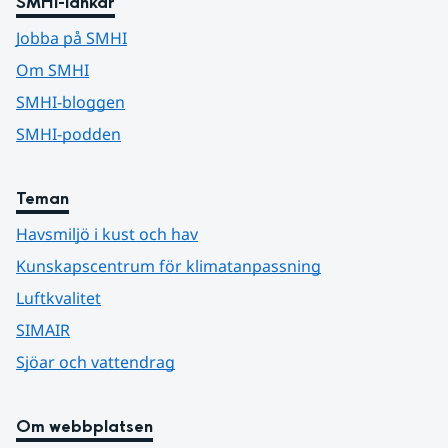
SMHI-länkar
Jobba på SMHI
Om SMHI
SMHI-bloggen
SMHI-podden
Teman
Havsmiljö i kust och hav
Kunskapscentrum för klimatanpassning
Luftkvalitet
SIMAIR
Sjöar och vattendrag
Om webbplatsen