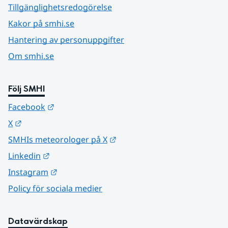
Tillgänglighetsredogörelse
Kakor på smhi.se
Hantering av personuppgifter
Om smhi.se
Följ SMHI
Länk till annan webbplats.
Facebook
Länk till annan webbplats.
X
Länk till annan webbplats.
SMHIs meteorologer på X
Länk till annan webbplats.
Linkedin
Länk till annan webbplats.
Instagram
Policy för sociala medier
Datavärdskap