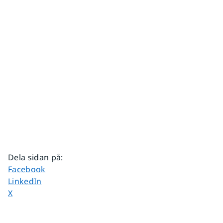
Dela sidan på
:
Dela sidan på
Facebook
Dela sidan på
LinkedIn
Dela sidan på
X