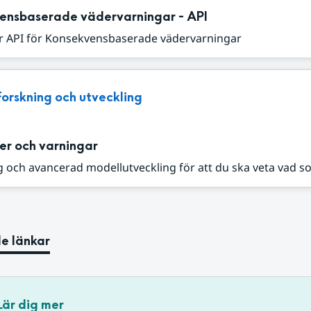
ensbaserade vädervarningar - API
r API för Konsekvensbaserade vädervarningar
Forskning och utveckling
er och varningar
 och avancerad modellutveckling för att du ska veta vad s
e länkar
Lär dig mer