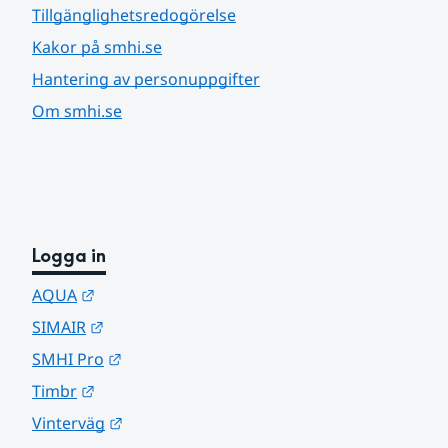
Tillgänglighetsredogörelse
Kakor på smhi.se
Hantering av personuppgifter
Om smhi.se
Logga in
Länk till annan webbplats.
AQUA
Länk till annan webbplats.
SIMAIR
Länk till annan webbplats.
SMHI Pro
Länk till annan webbplats.
Timbr
Länk till annan webbplats.
Vinterväg