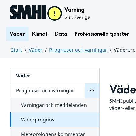
Hoppa till sidans innehåll
Varning
Gul, Sverige
Väder
Klimat
Data
Professionella tjänster
Start
Väder
Prognoser och varningar
Väderpr
varningar
och
Huvudinnehåll
Prognoser
för
Undersidor
Väder
Väde
Prognoser och varningar
SMHI public
Varningar och meddelanden
väder- eller
Väderprognos
Meteorologens kommentar