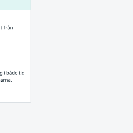
tifrån 
i både tid 
rarna.