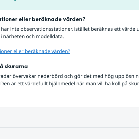
tioner eller beräknade värden?
r har inte observationsstationer, istället beräknas ett värde u
 i närheten och modelldata.
ioner eller beräknade värden?
på skurarna
radar övervakar nederbörd och gör det med hög upplösning 
Den är ett värdefullt hjälpmedel när man vill ha koll på sku