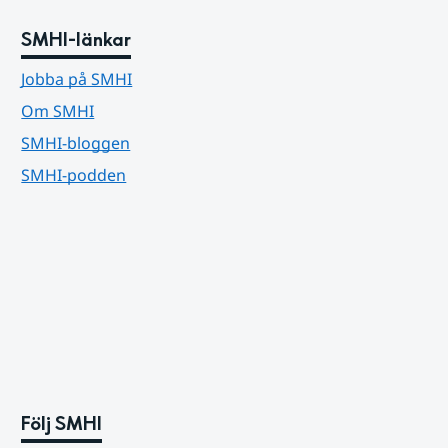
SMHI-länkar
Jobba på SMHI
Om SMHI
SMHI-bloggen
SMHI-podden
Följ SMHI