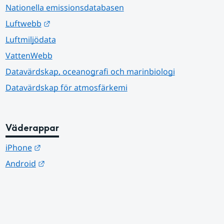
Nationella emissionsdatabasen
Länk till annan webbplats.
Luftwebb
Luftmiljödata
VattenWebb
Datavärdskap, oceanografi och marinbiologi
Datavärdskap för atmosfärkemi
Väderappar
Länk till annan webbplats.
iPhone
Länk till annan webbplats.
Android