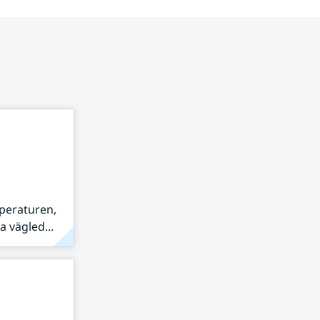
peraturen,
 vägled...