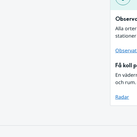
Observa
Alla orte
stationer
Observat
Få koll 
En väder
och rum. 
Radar