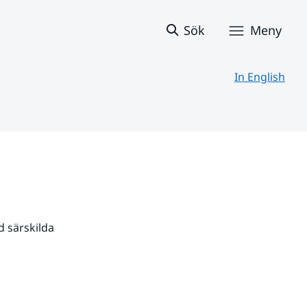
Sök
Meny
In English
 särskilda 