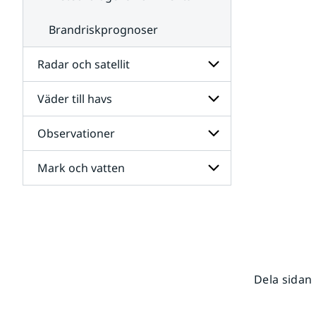
Brandriskprognoser
Radar och satellit
Väder till havs
Undersidor
för
Radar
Observationer
Undersidor
och
för
satellit
Väder
Mark och vatten
Undersidor
till
för
havs
Observationer
Undersidor
för
Mark
och
vatten
Dela sidan