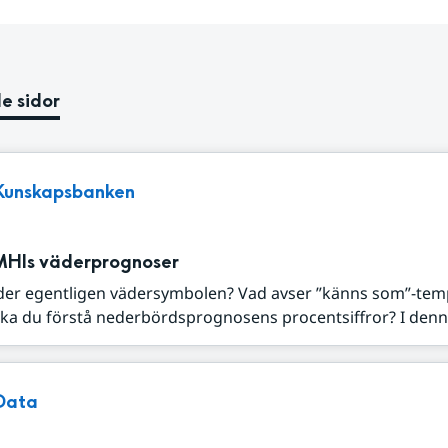
e sidor
Kunskapsbanken
MHIs väderprognoser
der egentligen vädersymbolen? Vad avser ”känns som”-tem
ka du förstå nederbördsprognosens procentsiffror? I denna
Data