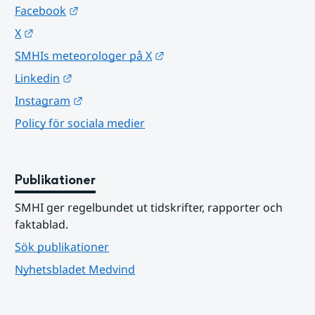
Länk till annan webbplats.
Facebook
Länk till annan webbplats.
X
Länk till annan webbplats.
SMHIs meteorologer på X
Länk till annan webbplats.
Linkedin
Länk till annan webbplats.
Instagram
Policy för sociala medier
Publikationer
SMHI ger regelbundet ut tidskrifter, rapporter och 
faktablad.
Sök publikationer
Nyhetsbladet Medvind