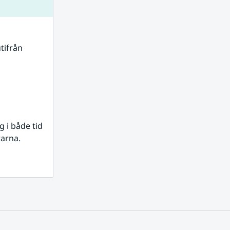
tifrån 
i både tid 
rarna.