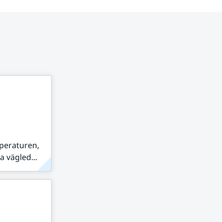
peraturen,
 vägled...