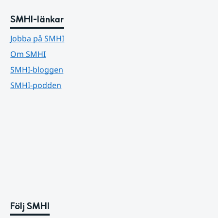
SMHI-länkar
Jobba på SMHI
Om SMHI
SMHI-bloggen
SMHI-podden
Följ SMHI