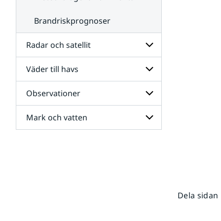
Brandriskprognoser
Radar och satellit
Väder till havs
Undersidor
för
Radar
Observationer
Undersidor
och
för
satellit
Väder
Mark och vatten
Undersidor
till
för
havs
Observationer
Undersidor
för
Mark
och
vatten
Dela sidan