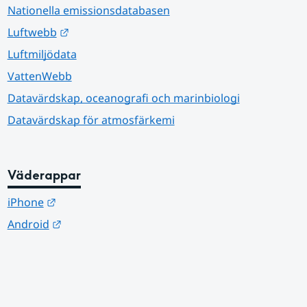
Nationella emissionsdatabasen
Länk till annan webbplats.
Luftwebb
Luftmiljödata
VattenWebb
Datavärdskap, oceanografi och marinbiologi
Datavärdskap för atmosfärkemi
Väderappar
Länk till annan webbplats.
iPhone
Länk till annan webbplats.
Android