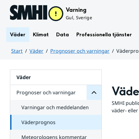
Hoppa till sidans innehåll
Varning
Gul, Sverige
Väder
Klimat
Data
Professionella tjänster
Start
Väder
Prognoser och varningar
Väderpr
varningar
och
Huvudinnehåll
Prognoser
för
Undersidor
Väder
Väde
Prognoser och varningar
SMHI public
Varningar och meddelanden
väder- eller
Väderprognos
Meteorologens kommentar