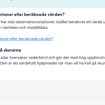
tioner eller beräknade värden?
r har inte observationsstationer, istället beräknas ett värde u
 i närheten och modelldata.
ioner eller beräknade värden?
på skurarna
radar övervakar nederbörd och gör det med hög upplösning 
Den är ett värdefullt hjälpmedel när man vill ha koll på sku