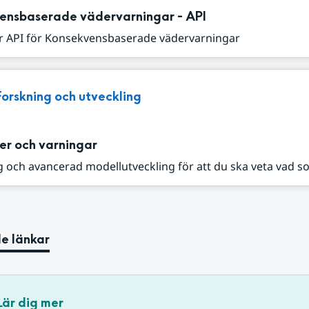
ensbaserade vädervarningar - API
r API för Konsekvensbaserade vädervarningar
Forskning och utveckling
er och varningar
 och avancerad modellutveckling för att du ska veta vad s
e länkar
Lär dig mer