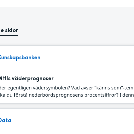
e sidor
Kunskapsbanken
MHIs väderprognoser
der egentligen vädersymbolen? Vad avser ”känns som”-tem
ka du förstå nederbördsprognosens procentsiffror? I denna
Data