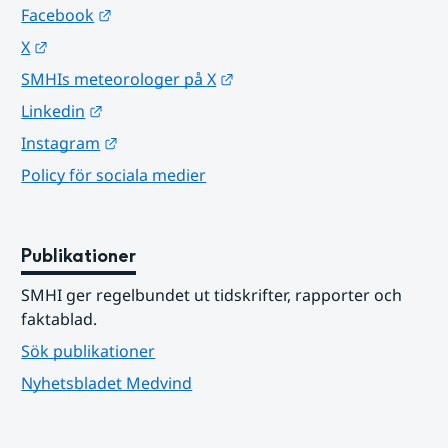
Länk till annan webbplats.
Facebook
Länk till annan webbplats.
X
Länk till annan webbplats.
SMHIs meteorologer på X
Länk till annan webbplats.
Linkedin
Länk till annan webbplats.
Instagram
Policy för sociala medier
Publikationer
SMHI ger regelbundet ut tidskrifter, rapporter och 
faktablad.
Sök publikationer
Nyhetsbladet Medvind