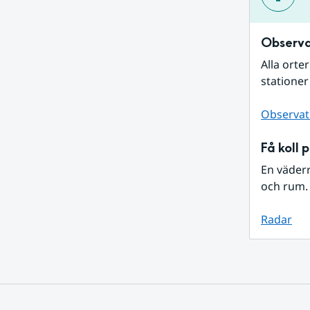
Observa
Alla orte
stationer
Observat
Få koll 
En väder
och rum. 
Radar