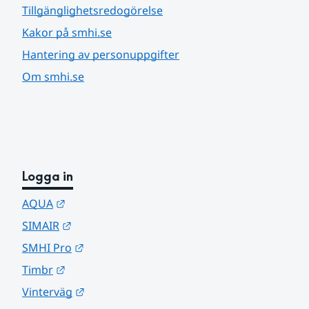
Tillgänglighetsredogörelse
Kakor på smhi.se
Hantering av personuppgifter
Om smhi.se
Logga in
Länk till annan webbplats.
AQUA
Länk till annan webbplats.
SIMAIR
Länk till annan webbplats.
SMHI Pro
Länk till annan webbplats.
Timbr
Länk till annan webbplats.
Vinterväg