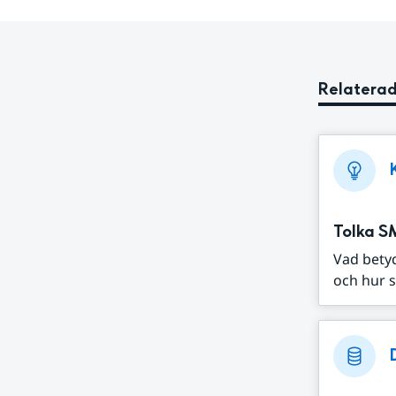
Relaterad
Tolka S
Vad bety
och hur s