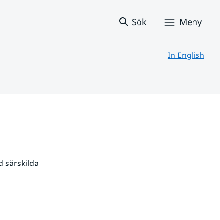
Sök
Meny
In English
 särskilda 